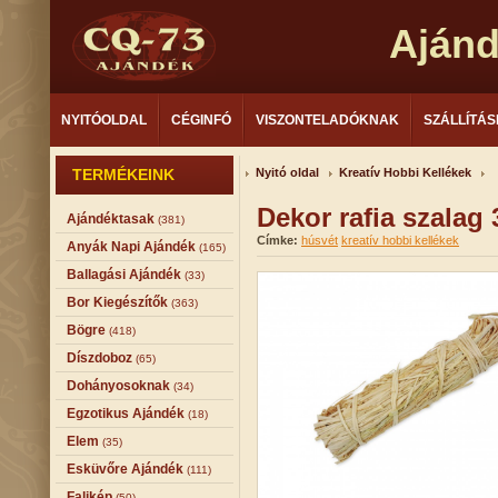
Aján
NYITÓOLDAL
CÉGINFÓ
VISZONTELADÓKNAK
SZÁLLÍTÁS
TERMÉKEINK
Nyitó oldal
Kreatív Hobbi Kellékek
Dekor rafia szalag
Ajándéktasak
(381)
Címke:
húsvét
kreatív hobbi kellékek
Anyák Napi Ajándék
(165)
Ballagási Ajándék
(33)
Bor Kiegészítők
(363)
Bögre
(418)
Díszdoboz
(65)
Dohányosoknak
(34)
Egzotikus Ajándék
(18)
Elem
(35)
Esküvőre Ajándék
(111)
Falikép
(50)