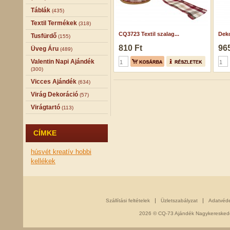
Táblák
(435)
Textil Termékek
(318)
CQ3723 Textil szalag...
Deko
Tusfürdő
(155)
810 Ft
965
Üveg Áru
(489)
Valentin Napi Ajándék
(300)
Vicces Ajándék
(634)
Virág Dekoráció
(57)
Virágtartó
(113)
CÍMKE
húsvét
kreatív hobbi
kellékek
Szállítási feltételek
Üzletszabályzat
Adatvéd
2026 © CQ-73 Ajándék Nagykereskedés