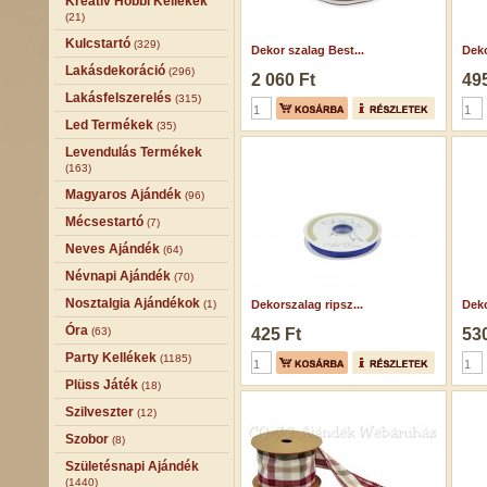
Kreatív Hobbi Kellékek
(21)
Kulcstartó
(329)
Dekor szalag Best...
Deko
Lakásdekoráció
(296)
2 060 Ft
495
Lakásfelszerelés
(315)
Led Termékek
(35)
Levendulás Termékek
(163)
Magyaros Ajándék
(96)
Mécsestartó
(7)
Neves Ajándék
(64)
Névnapi Ajándék
(70)
Nosztalgia Ajándékok
(1)
Dekorszalag ripsz...
Deko
Óra
(63)
425 Ft
530
Party Kellékek
(1185)
Plüss Játék
(18)
Szilveszter
(12)
Szobor
(8)
Születésnapi Ajándék
(1440)