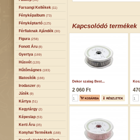
Farsangi Kellékek
(11)
Fényképalbum
(73)
Fényképtartó
(125)
Kapcsolódó termékek
Férfiaknak Ajándék
(30)
Figura
(258)
Fonott Áru
(8)
Gyertya
(169)
Húsvét
(120)
Hűtőmágnes
(183)
Illatosítók
(166)
Dekor szalag Best...
Kosz
Irodaszer
(8)
2 060 Ft
470
Játék
(9)
Kártya
(51)
Kegytárgy
(2)
Képeslap
(53)
Kerti Áru
(35)
Konyhai Termékek
(168)