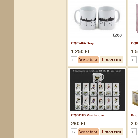
CQ05404 Bögre...
CQ03
1 250 Ft
1 5
CQ00180 Mini bögre...
Bögr
260 Ft
2 0