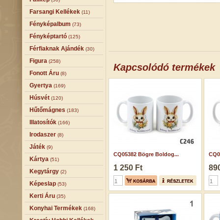
Farsangi Kellékek
(11)
Fényképalbum
(73)
Fényképtartó
(125)
Férfiaknak Ajándék
(30)
Figura
(258)
Kapcsolódó termékek
Fonott Áru
(8)
Gyertya
(169)
Húsvét
(120)
Hűtőmágnes
(183)
Illatosítók
(166)
Irodaszer
(8)
Játék
(9)
CQ05382 Bögre Boldog...
CQ05
Kártya
(51)
1 250 Ft
890
Kegytárgy
(2)
Képeslap
(53)
Kerti Áru
(35)
Konyhai Termékek
(168)