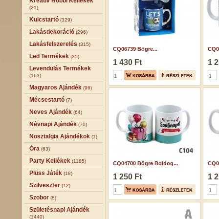
Kreatív Hobbi Kellékek
(21)
Kulcstartó
(329)
Lakásdekoráció
(296)
Lakásfelszerelés
(315)
CQ06739 Bögre...
CQ05
Led Termékek
(35)
1 430 Ft
1 2
Levendulás Termékek
(163)
Magyaros Ajándék
(96)
Mécsestartó
(7)
Neves Ajándék
(64)
Névnapi Ajándék
(70)
Nosztalgia Ajándékok
(1)
Óra
(63)
Party Kellékek
(1185)
CQ04700 Bögre Boldog...
CQ04
Plüss Játék
(18)
1 250 Ft
1 2
Szilveszter
(12)
Szobor
(8)
Születésnapi Ajándék
(1440)