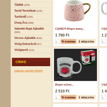
Táblák
(435)
Textil Termékek
(318)
Tusfürdő
(155)
Üveg Áru
(489)
Valentin Napi Ajándék
CQ06574 Bögre arany...
CQ05
(300)
1 790 Ft
1 2
Vicces Ajándék
(634)
Virág Dekoráció
(57)
Virágtartó
(113)
CÍMKE
bögre
ballagási ajándék
Bögre szíves...
CQ03
2 510 Ft
1 4