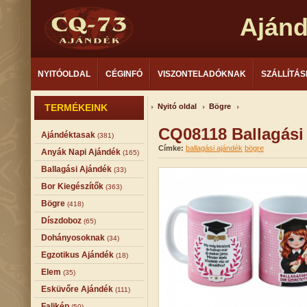
Aján
NYITÓOLDAL
CÉGINFÓ
VISZONTELADÓKNAK
SZÁLLÍTÁS
TERMÉKEINK
Nyitó oldal
Bögre
CQ08118 Ballagási
Ajándéktasak
(381)
Címke:
ballagási ajándék
bögre
Anyák Napi Ajándék
(165)
Ballagási Ajándék
(33)
Bor Kiegészítők
(363)
Bögre
(418)
Díszdoboz
(65)
Dohányosoknak
(34)
Egzotikus Ajándék
(18)
Elem
(35)
Esküvőre Ajándék
(111)
Falikép
(50)