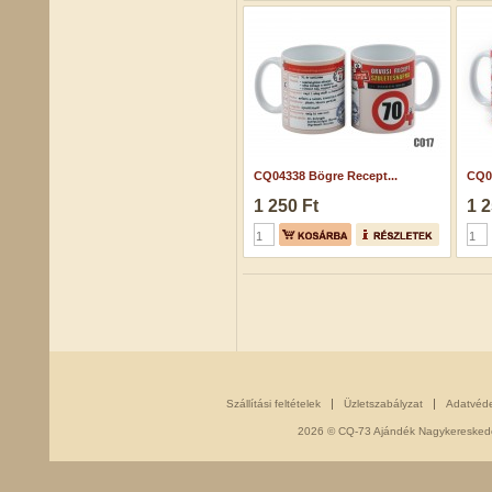
CQ04338 Bögre Recept...
CQ0
1 250 Ft
1 2
Szállítási feltételek
Üzletszabályzat
Adatvéd
2026 © CQ-73 Ajándék Nagykereskedés