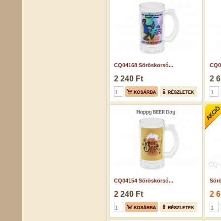
CQ04168 Söröskorsó...
CQ04
2 240 Ft
2 6
CQ04154 Söröskörsó...
Sörö
2 240 Ft
2 6