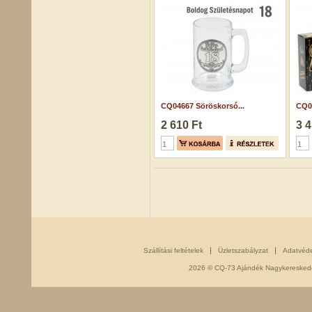
CQ04667 Söröskorsó...
CQ05
2 610 Ft
3 4
Szállítási feltételek
Üzletszabályzat
Adatvéd
2026 © CQ-73 Ajándék Nagykereskedés