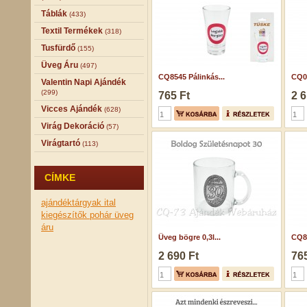
Táblák
(433)
Textil Termékek
(318)
Tusfürdő
(155)
Üveg Áru
(497)
CQ8545 Pálinkás...
CQ07
Valentin Napi Ajándék
(299)
765 Ft
2 6
Vicces Ajándék
(628)
Virág Dekoráció
(57)
Virágtartó
(113)
CÍMKE
ajándéktárgyak
ital
kiegészítők
pohár
üveg
áru
Üveg bögre 0,3l...
CQ84
2 690 Ft
765