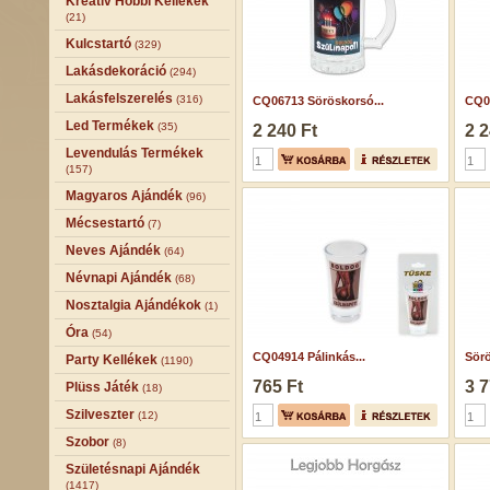
Kreatív Hobbi Kellékek
(21)
Kulcstartó
(329)
Lakásdekoráció
(294)
Lakásfelszerelés
(316)
CQ06713 Söröskorsó...
CQ06
Led Termékek
(35)
2 240 Ft
2 2
Levendulás Termékek
(157)
Magyaros Ajándék
(96)
Mécsestartó
(7)
Neves Ajándék
(64)
Névnapi Ajándék
(68)
Nosztalgia Ajándékok
(1)
Óra
(54)
CQ04914 Pálinkás...
Sörö
Party Kellékek
(1190)
765 Ft
3 7
Plüss Játék
(18)
Szilveszter
(12)
Szobor
(8)
Születésnapi Ajándék
(1417)