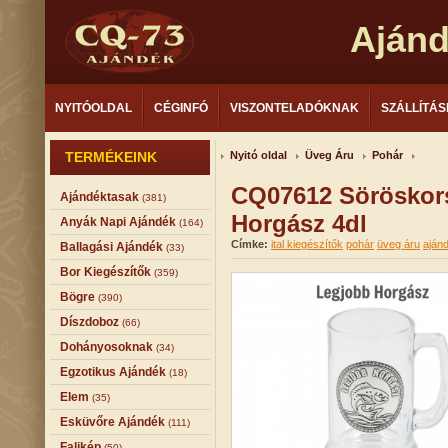
Aján
NYITÓOLDAL
CÉGINFÓ
VISZONTELADÓKNAK
SZÁLLÍTÁS
TERMÉKEINK
Nyitó oldal
Üveg Áru
Pohár
CQ07612 Söröskor
Ajándéktasak
(381)
Horgász 4dl
Anyák Napi Ajándék
(164)
Címke:
ital kiegészítők
pohár
üveg áru
aján
Ballagási Ajándék
(33)
Bor Kiegészítők
(359)
Bögre
(390)
Díszdoboz
(66)
Dohányosoknak
(34)
Egzotikus Ajándék
(18)
Elem
(35)
Esküvőre Ajándék
(111)
Falikép
(50)