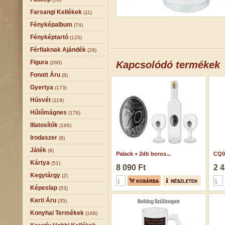
Farsangi Kellékek
(11)
Fényképalbum
(74)
Fényképtartó
(125)
Férfiaknak Ajándék
(29)
Figura
Kapcsolódó termékek
(260)
Fonott Áru
(8)
Gyertya
(173)
Húsvét
(119)
Hűtőmágnes
(178)
Illatosítók
(166)
Irodaszer
(8)
Játék
(9)
Palack + 2db boros...
CQ0
Kártya
(51)
8 090 Ft
2 4
Kegytárgy
(2)
Képeslap
(53)
Kerti Áru
(35)
Konyhai Termékek
(168)