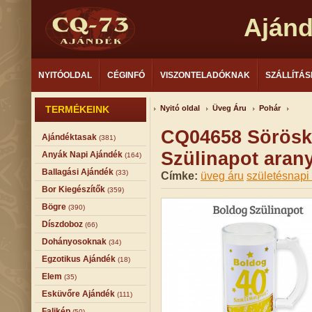
Aján
NYITÓOLDAL
CÉGINFÓ
VISZONTELADÓKNAK
SZÁLLÍTÁS
TERMÉKEINK
Nyitó oldal
Üveg Áru
Pohár
CQ04658 Sörösk
Ajándéktasak
(381)
Szülinapot aran
Anyák Napi Ajándék
(164)
Ballagási Ajándék
(33)
Címke:
üveg áru
születésnapi
Bor Kiegészítők
(359)
Bögre
(390)
Díszdoboz
(66)
Dohányosoknak
(34)
Egzotikus Ajándék
(18)
Elem
(35)
Esküvőre Ajándék
(111)
Falikép
(50)