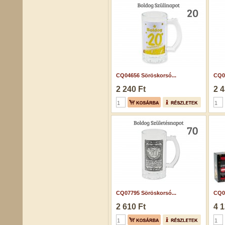
CQ04656 Söröskorsó...
CQ0
2 240 Ft
2 4
CQ07795 Söröskorsó...
CQ05
2 610 Ft
4 1