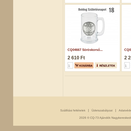
CQ04667 Söröskorsó...
CQ04
2 610 Ft
2 2
Szállítási feltételek
Üzletszabályzat
Adatvéd
2026 © CQ-73 Ajándék Nagykereskedés