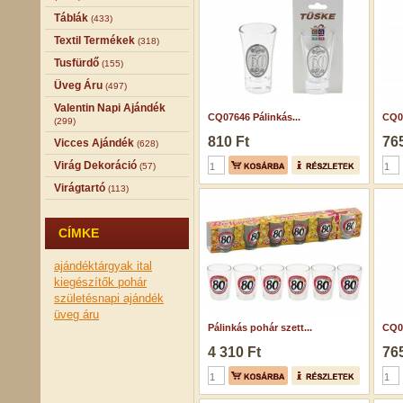
Táblák
(433)
Textil Termékek
(318)
Tusfürdő
(155)
Üveg Áru
(497)
Valentin Napi Ajándék
CQ07646 Pálinkás...
CQ02
(299)
810 Ft
765
Vicces Ajándék
(628)
Virág Dekoráció
(57)
Virágtartó
(113)
CÍMKE
ajándéktárgyak
ital
kiegészítők
pohár
születésnapi ajándék
üveg áru
Pálinkás pohár szett...
CQ03
4 310 Ft
765