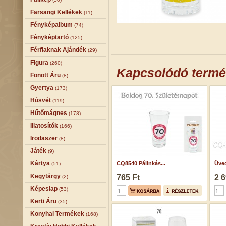
Farsangi Kellékek
(11)
Fényképalbum
(74)
Fényképtartó
(125)
Férfiaknak Ajándék
(29)
Figura
(260)
Kapcsolódó term
Fonott Áru
(8)
Gyertya
(173)
Húsvét
(119)
Hűtőmágnes
(178)
Illatosítók
(166)
Irodaszer
(8)
Játék
(9)
Kártya
CQ8540 Pálinkás...
Üveg
(51)
Kegytárgy
765 Ft
2 6
(2)
Képeslap
(53)
Kerti Áru
(35)
Konyhai Termékek
(168)