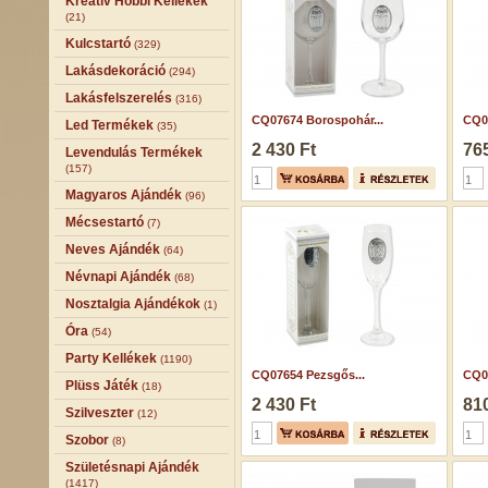
Kreatív Hobbi Kellékek
(21)
Kulcstartó
(329)
Lakásdekoráció
(294)
Lakásfelszerelés
(316)
CQ07674 Borospohár...
CQ03
Led Termékek
(35)
2 430 Ft
765
Levendulás Termékek
(157)
Magyaros Ajándék
(96)
Mécsestartó
(7)
Neves Ajándék
(64)
Névnapi Ajándék
(68)
Nosztalgia Ajándékok
(1)
Óra
(54)
Party Kellékek
(1190)
CQ07654 Pezsgős...
CQ07
Plüss Játék
(18)
2 430 Ft
810
Szilveszter
(12)
Szobor
(8)
Születésnapi Ajándék
(1417)