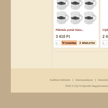
Pálinkás pohár füles...
CQ0
3 410 Ft
2 4
Szállítási feltételek
Üzletszabályzat
Adatvéd
2026 © CQ-73 Ajándék Nagykereskedés