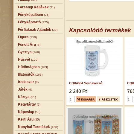
Farsangi Kellékek
(11)
Fényképalbum
(74)
Fényképtartó
(125)
Kapcsolódó termékek
Férfiaknak Ajándék
(30)
Figura
(258)
Fonott Áru
(8)
Gyertya
(169)
Húsvét
(120)
Hűtőmágnes
(183)
Illatosítók
(166)
Irodaszer
(8)
CQ04664 Söröskorsó...
CQ84
Játék
(9)
2 240 Ft
765
Kártya
(51)
Kegytárgy
(2)
Képeslap
(53)
Jelenleg nem rendelhető
Kerti Áru
(35)
termék
Konyhai Termékek
(168)