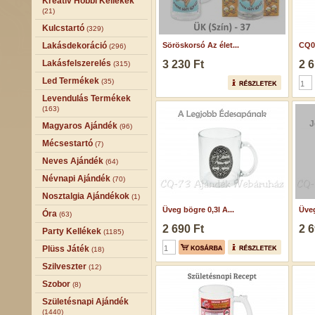
Kreatív Hobbi Kellékek
(21)
Kulcstartó
(329)
Lakásdekoráció
Söröskorsó Az élet...
CQ04
(296)
Lakásfelszerelés
3 230 Ft
2 6
(315)
Led Termékek
(35)
Levendulás Termékek
(163)
J
Magyaros Ajándék
(96)
Mécsestartó
(7)
Neves Ajándék
(64)
Névnapi Ajándék
(70)
Nosztalgia Ajándékok
(1)
Üveg bögre 0,3l A...
Üveg
Óra
(63)
2 690 Ft
2 6
Party Kellékek
(1185)
Plüss Játék
(18)
Szilveszter
(12)
Szobor
(8)
Születésnapi Ajándék
(1440)