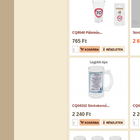
CQ8540 Pálinkás...
Sörö
765 Ft
2 6
CQ04152 Söröskorsó...
CQ04
2 240 Ft
2 2