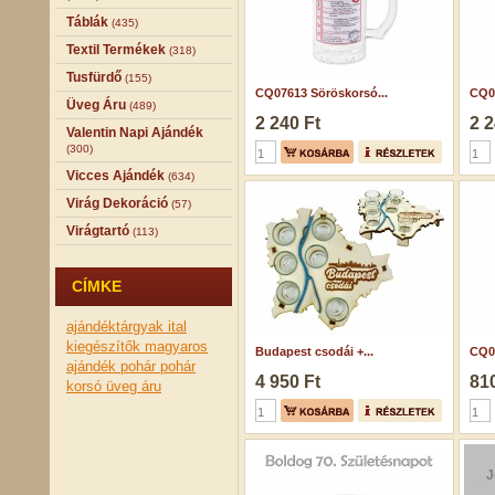
Táblák
(435)
Textil Termékek
(318)
Tusfürdő
(155)
CQ07613 Söröskorsó...
CQ07
Üveg Áru
(489)
2 240 Ft
2 2
Valentin Napi Ajándék
(300)
Vicces Ajándék
(634)
Virág Dekoráció
(57)
Virágtartó
(113)
CÍMKE
ajándéktárgyak
ital
kiegészítők
magyaros
Budapest csodái +...
CQ07
ajándék
pohár
pohár
4 950 Ft
810
korsó
üveg áru
J