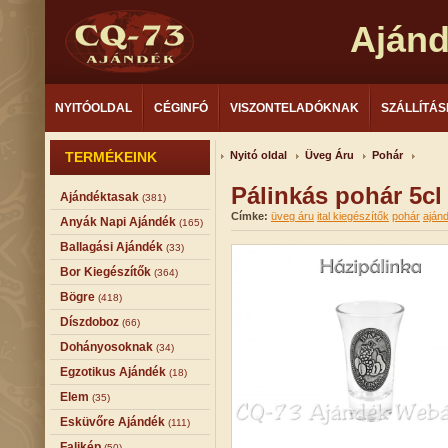
Aján
NYITÓOLDAL
CÉGINFÓ
VISZONTELADÓKNAK
SZÁLLÍTÁS
TERMÉKEINK
Nyitó oldal
Üveg Áru
Pohár
Pálinkás pohár 5cl
Ajándéktasak
(381)
Címke:
üveg áru
ital kiegészítők
pohár
aján
Anyák Napi Ajándék
(165)
Ballagási Ajándék
(33)
Bor Kiegészítők
(364)
Bögre
(418)
Díszdoboz
(66)
Dohányosoknak
(34)
Egzotikus Ajándék
(18)
Elem
(35)
Esküvőre Ajándék
(111)
Falikép
(50)