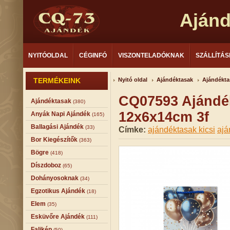
Aján
NYITÓOLDAL
CÉGINFÓ
VISZONTELADÓKNAK
SZÁLLÍTÁS
TERMÉKEINK
Nyitó oldal
Ajándéktasak
Ajándékta
CQ07593 Ajándékt
Ajándéktasak
(380)
12x6x14cm 3f
Anyák Napi Ajándék
(165)
Ballagási Ajándék
(33)
Címke:
ajándéktasak kicsi
ajá
Bor Kiegészítők
(363)
Bögre
(418)
Díszdoboz
(65)
Dohányosoknak
(34)
Egzotikus Ajándék
(18)
Elem
(35)
Esküvőre Ajándék
(111)
Falikép
(50)