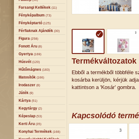
Farsangi Kellékek
(11)
Fényképalbum
(73)
Fényképtartó
(125)
Férfiaknak Ajándék
(30)
Figura
(258)
Fonott Áru
(8)
Gyertya
(169)
Termékváltozatok
Húsvét
(120)
Hűtőmágnes
(183)
Ebből a termékből többféle sz
Illatosítók
(166)
kosárba kerüljön, kérjük adj
Irodaszer
(8)
kattintson a 'Kosár' gombra.
Játék
(9)
Kártya
(51)
Kegytárgy
(2)
Kapcsolódó term
Képeslap
(53)
Kerti Áru
(35)
Konyhai Termékek
(168)