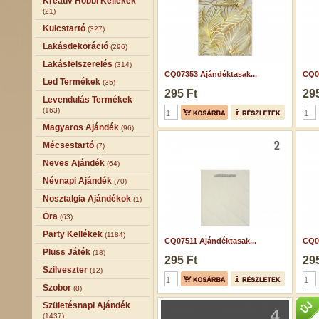
Kreatív Hobbi Kellékek
(21)
Kulcstartó
(327)
Lakásdekoráció
(296)
Lakásfelszerelés
(314)
CQ07353 Ajándéktasak...
CQ07
Led Termékek
(35)
295 Ft
295
Levendulás Termékek
(163)
Magyaros Ajándék
(96)
Mécsestartó
(7)
Neves Ajándék
(64)
Névnapi Ajándék
(70)
Nosztalgia Ajándékok
(1)
Óra
(63)
Party Kellékek
(1184)
CQ07511 Ajándéktasak...
CQ07
Plüss Játék
(18)
295 Ft
295
Szilveszter
(12)
Szobor
(8)
Születésnapi Ajándék
(1437)