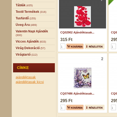
Táblák
(435)
Textil Termékek
(316)
Tusfürdő
(155)
Üveg Áru
(489)
Valentin Napi Ajándék
CQ02902 Ajándéktasak...
CQ07
(300)
315 Ft
295
Vicces Ajándék
(633)
Virág Dekoráció
(57)
Virágtartó
(112)
CÍMKE
ajándéktasak
ajándéktasak kicsi
CQ07486 Ajándéktasak...
CQ07
295 Ft
295