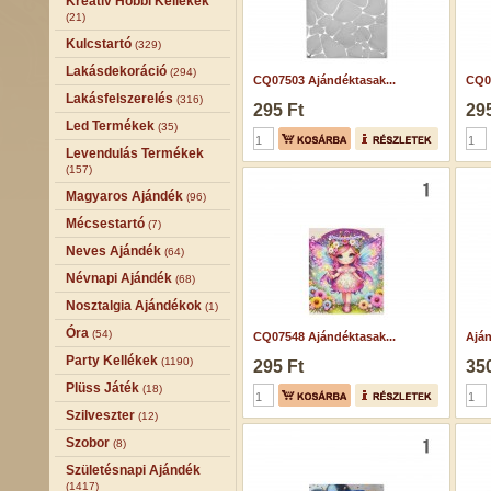
Kreatív Hobbi Kellékek
(21)
Kulcstartó
(329)
Lakásdekoráció
(294)
CQ07503 Ajándéktasak...
CQ07
Lakásfelszerelés
(316)
295 Ft
295
Led Termékek
(35)
Levendulás Termékek
(157)
Magyaros Ajándék
(96)
Mécsestartó
(7)
Neves Ajándék
(64)
Névnapi Ajándék
(68)
Nosztalgia Ajándékok
(1)
Óra
(54)
CQ07548 Ajándéktasak...
Aján
Party Kellékek
(1190)
295 Ft
350
Plüss Játék
(18)
Szilveszter
(12)
Szobor
(8)
Születésnapi Ajándék
(1417)