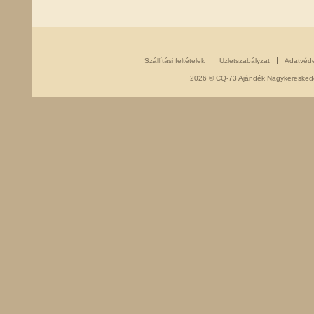
Szállítási feltételek
Üzletszabályzat
Adatvéd
2026 © CQ-73 Ajándék Nagykereskedés