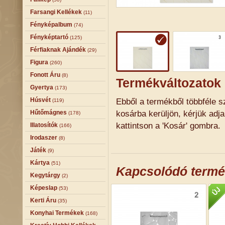
Farsangi Kellékek
(11)
Fényképalbum
(74)
Fényképtartó
(125)
Férfiaknak Ajándék
(29)
Figura
(260)
Fonott Áru
(8)
Termékváltozatok
Gyertya
(173)
Húsvét
Ebből a termékből többféle sz
(119)
kosárba kerüljön, kérjük adj
Hűtőmágnes
(178)
kattintson a 'Kosár' gombra.
Illatosítók
(166)
Irodaszer
(8)
Játék
(9)
Kártya
(51)
Kapcsolódó term
Kegytárgy
(2)
Képeslap
(53)
Kerti Áru
(35)
Konyhai Termékek
(168)