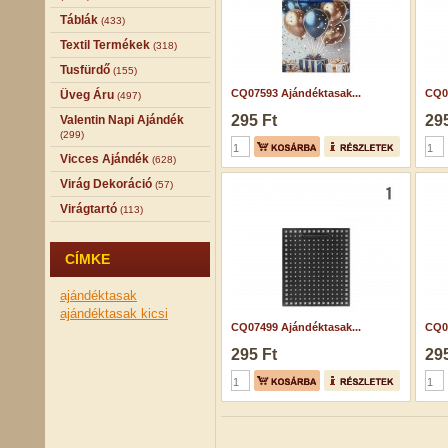
Táblák
(433)
Textil Termékek
(318)
Tusfürdő
(155)
CQ07593 Ajándéktasak...
CQ07
Üveg Áru
(497)
295 Ft
295
Valentin Napi Ajándék
(299)
Vicces Ajándék
(628)
Virág Dekoráció
(57)
Virágtartó
(113)
CÍMKE
ajándéktasak
ajándéktasak kicsi
CQ07499 Ajándéktasak...
CQ07
295 Ft
295