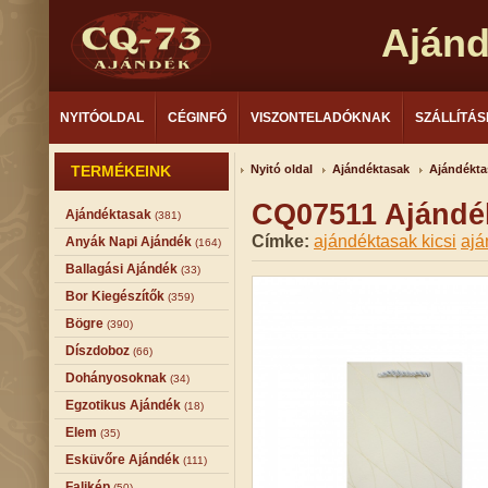
Aján
NYITÓOLDAL
CÉGINFÓ
VISZONTELADÓKNAK
SZÁLLÍTÁS
TERMÉKEINK
Nyitó oldal
Ajándéktasak
Ajándékta
CQ07511 Ajándék
Ajándéktasak
(381)
Címke:
ajándéktasak kicsi
ajá
Anyák Napi Ajándék
(164)
Ballagási Ajándék
(33)
Bor Kiegészítők
(359)
Bögre
(390)
Díszdoboz
(66)
Dohányosoknak
(34)
Egzotikus Ajándék
(18)
Elem
(35)
Esküvőre Ajándék
(111)
Falikép
(50)