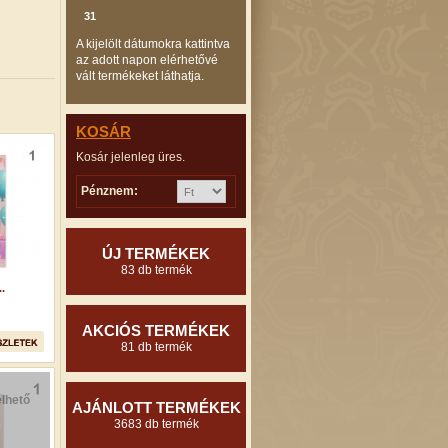
31
A kijelölt dátumokra kattintva
az adott napon elérhetővé
vált termékeket láthatja.
KOSÁR
Kosár jelenleg üres.
Pénznem:
ÚJ TERMÉKEK
83 db termék
.
AKCIÓS TERMÉKEK
81 db termék
lhető
AJÁNLOTT TERMÉKEK
3683 db termék