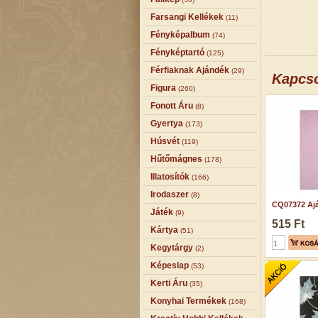
Farsangi Kellékek
(11)
Fényképalbum
(74)
Fényképtartó
(125)
Férfiaknak Ajándék
(29)
Kapcs
Figura
(260)
Fonott Áru
(8)
Gyertya
(173)
Húsvét
(119)
Hűtőmágnes
(178)
Illatosítók
(166)
Irodaszer
(8)
CQ07372 Ajá
Játék
(9)
515 Ft
Kártya
(51)
Kegytárgy
(2)
Képeslap
(53)
Kerti Áru
(35)
Konyhai Termékek
(168)