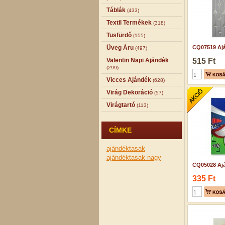
Táblák
(433)
Textil Termékek
(318)
Tusfürdő
(155)
Üveg Áru
CQ07519 Ajá
(497)
Valentin Napi Ajándék
515 Ft
(299)
Vicces Ajándék
(628)
Virág Dekoráció
(57)
Virágtartó
(113)
CÍMKE
ajándéktasak
ajándéktasak nagy
CQ05028 Ajá
335 Ft