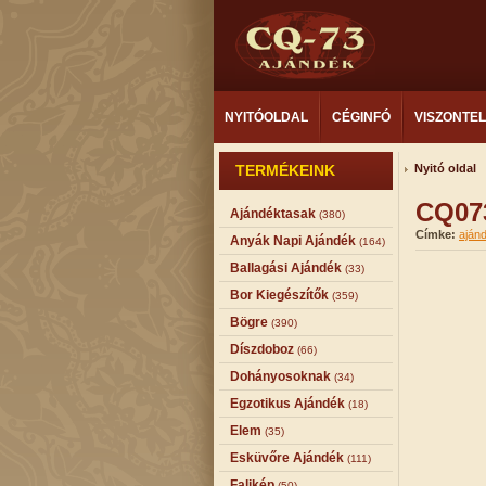
NYITÓOLDAL
CÉGINFÓ
VISZONTE
TERMÉKEINK
Nyitó oldal
CQ073
Ajándéktasak
(380)
Címke:
aján
Anyák Napi Ajándék
(164)
Ballagási Ajándék
(33)
Bor Kiegészítők
(359)
Bögre
(390)
Díszdoboz
(66)
Dohányosoknak
(34)
Egzotikus Ajándék
(18)
Elem
(35)
Esküvőre Ajándék
(111)
Falikép
(50)