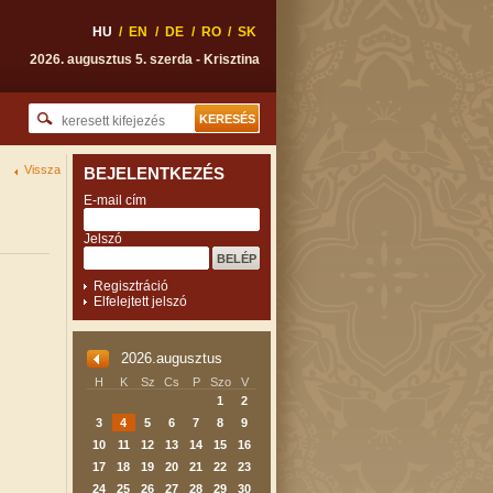
HU
/
EN
/
DE
/
RO
/
SK
2026. augusztus 5. szerda - Krisztina
Vissza
BEJELENTKEZÉS
E-mail cím
Jelszó
Regisztráció
Elfelejtett jelszó
2026.augusztus
H
K
Sz
Cs
P
Szo
V
1
2
3
4
5
6
7
8
9
10
11
12
13
14
15
16
17
18
19
20
21
22
23
24
25
26
27
28
29
30