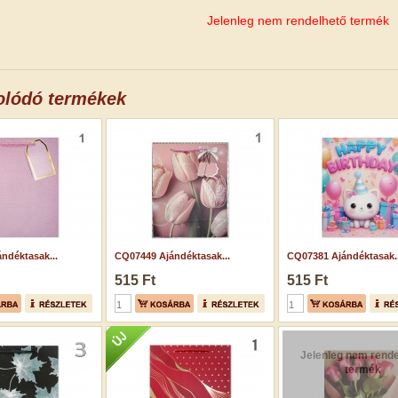
Jelenleg nem rendelhető termék
olódó termékek
ndéktasak...
CQ07449 Ajándéktasak...
CQ07381 Ajándéktasak..
515 Ft
515 Ft
Jelenleg nem rende
termék