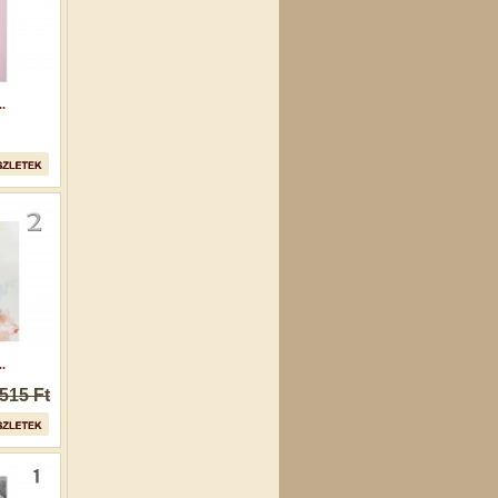
.
.
515 Ft