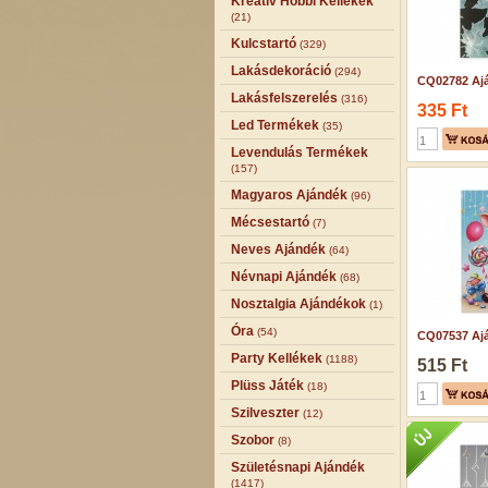
Kreatív Hobbi Kellékek
(21)
Kulcstartó
(329)
Lakásdekoráció
(294)
CQ02782 Ajá
Lakásfelszerelés
(316)
335 Ft
Led Termékek
(35)
Levendulás Termékek
(157)
Magyaros Ajándék
(96)
Mécsestartó
(7)
Neves Ajándék
(64)
Névnapi Ajándék
(68)
Nosztalgia Ajándékok
(1)
Óra
(54)
CQ07537 Ajá
Party Kellékek
(1188)
515 Ft
Plüss Játék
(18)
Szilveszter
(12)
Szobor
(8)
Születésnapi Ajándék
(1417)