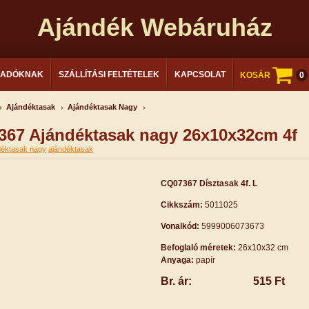
Ajándék Webáruház
LADÓKNAK
SZÁLLÍTÁSI FELTÉTELEK
KAPCSOLAT
KOSÁR
0
Ajándéktasak
Ajándéktasak Nagy
67 Ajándéktasak nagy 26x10x32cm 4f
déktasak nagy
ajándéktasak
CQ07367 Dísztasak 4f. L
Cikkszám:
5011025
Vonalkód:
5999006073673
Befoglaló méretek:
26x10x32 cm
Anyaga:
papír
Br. ár:
515 Ft