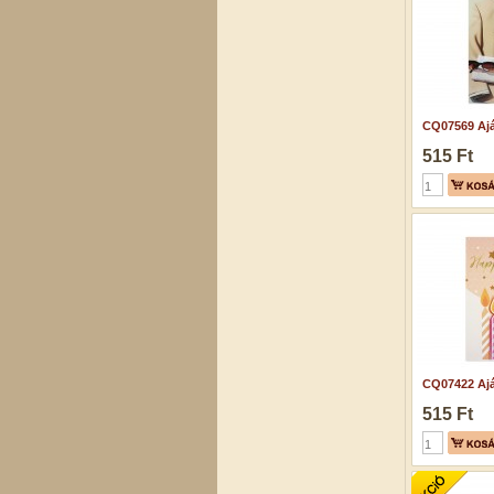
CQ07569 Ajá
515 Ft
CQ07422 Ajá
515 Ft