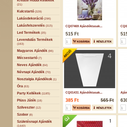
Kreatív Hobbi Kellékek
(21)
Kulcstartó
(329)
Lakásdekoráció
(296)
Lakásfelszerelés
(315)
CQ07469 Ajándéktasak...
CQ07
Led Termékek
(35)
515 Ft
515
Levendulás Termékek
(163)
Magyaros Ajándék
(96)
Mécsestartó
(7)
Neves Ajándék
(64)
Névnapi Ajándék
(70)
Nosztalgia Ajándékok
(1)
Óra
(63)
CQ01431 Ajándéktasak...
Aján
Party Kellékek
(1185)
385 Ft
565 Ft
630
Plüss Játék
(18)
Szilveszter
(12)
Szobor
(8)
Születésnapi Ajándék
(1440)