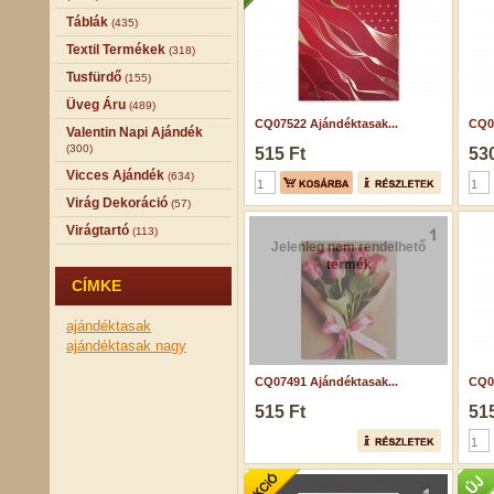
Táblák
(435)
Textil Termékek
(318)
Tusfürdő
(155)
Üveg Áru
(489)
CQ07522 Ajándéktasak...
CQ02
Valentin Napi Ajándék
(300)
515 Ft
530
Vicces Ajándék
(634)
Virág Dekoráció
(57)
Virágtartó
(113)
Jelenleg nem rendelhető
termék
CÍMKE
ajándéktasak
ajándéktasak nagy
CQ07491 Ajándéktasak...
CQ07
515 Ft
515