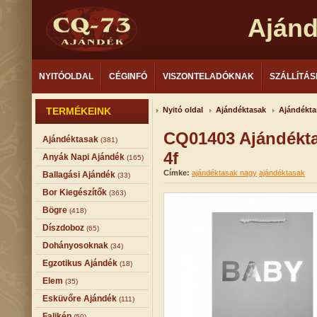
Aján
NYITÓOLDAL
CÉGINFÓ
VISZONTELADÓKNAK
SZÁLLÍTÁS
TERMÉKEINK
Nyitó oldal
Ajándéktasak
Ajándékta
CQ01403 Ajándékt
Ajándéktasak
(381)
4f
Anyák Napi Ajándék
(165)
Címke:
ajándéktasak nagy
ajándéktasak
Ballagási Ajándék
(33)
Bor Kiegészítők
(363)
Bögre
(418)
Díszdoboz
(65)
Dohányosoknak
(34)
Egzotikus Ajándék
(18)
Elem
(35)
Esküvőre Ajándék
(111)
Falikép
(50)