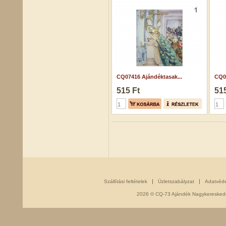
CQ07416 Ajándéktasak...
CQ07
515 Ft
515
Szállítási feltételek
Üzletszabályzat
Adatvéd
2026 © CQ-73 Ajándék Nagykereskedés