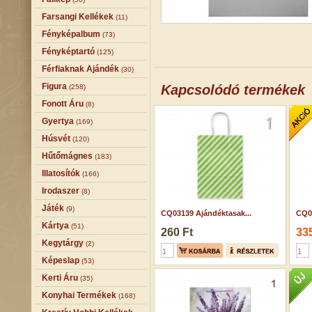
Farsangi Kellékek
(11)
Fényképalbum
(73)
Fényképtartó
(125)
Férfiaknak Ajándék
(30)
Figura
Kapcsolódó termékek
(258)
Fonott Áru
(8)
Gyertya
(169)
Húsvét
(120)
Hűtőmágnes
(183)
Illatosítók
(166)
Irodaszer
(8)
Játék
(9)
CQ03139 Ajándéktasak...
CQ01
Kártya
(51)
260 Ft
335
Kegytárgy
(2)
Képeslap
(53)
Kerti Áru
(35)
Konyhai Termékek
(168)