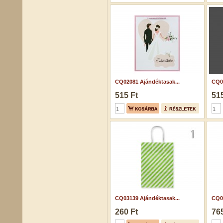
CQ02081 Ajándéktasak...
CQ05
515 Ft
515
CQ03139 Ajándéktasak...
CQ02
260 Ft
765