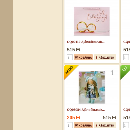
CQ02119 Ajándéktasak...
CQ07
515 Ft
515
CQ03084 Ajándéktasak...
CQ07
205 Ft
515 Ft
515