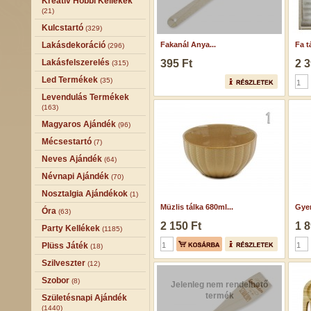
Kreatív Hobbi Kellékek
(21)
Kulcstartó
(329)
Lakásdekoráció
Fakanál Anya...
Fa tá
(296)
Lakásfelszerelés
395 Ft
2 3
(315)
Led Termékek
(35)
Levendulás Termékek
(163)
Magyaros Ajándék
(96)
Mécsestartó
(7)
Neves Ajándék
(64)
Névnapi Ajándék
(70)
Nosztalgia Ajándékok
(1)
Müzlis tálka 680ml...
Gyer
Óra
(63)
2 150 Ft
1 8
Party Kellékek
(1185)
Plüss Játék
(18)
Szilveszter
(12)
Szobor
(8)
Jelenleg nem rendelhető
termék
Születésnapi Ajándék
(1440)