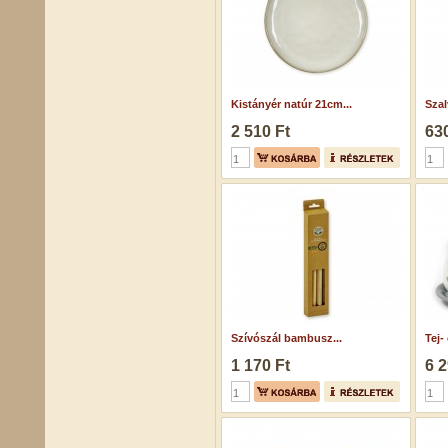
Kistányér natúr 21cm...
Szal
2 510 Ft
630
Szívószál bambusz...
Tej-
1 170 Ft
6 2