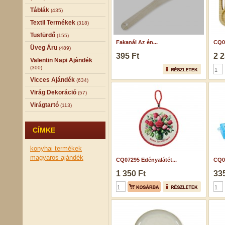
Táblák
(435)
Textil Termékek
(318)
Tusfürdő
(155)
Fakanál Az én...
CQ0
Üveg Áru
(489)
395 Ft
2 2
Valentin Napi Ajándék
(300)
Vicces Ajándék
(634)
Virág Dekoráció
(57)
Virágtartó
(113)
CÍMKE
konyhai termékek
magyaros ajándék
CQ07295 Edényalátét...
CQ04
1 350 Ft
335