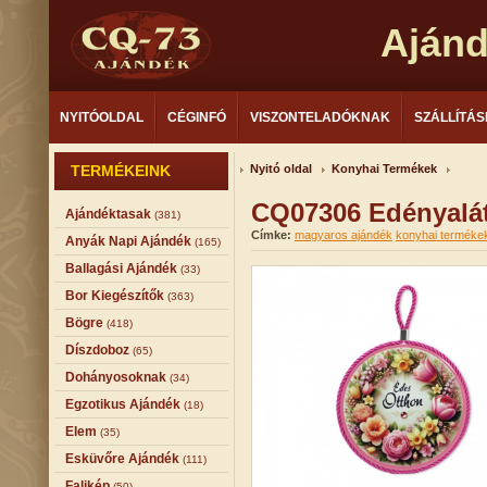
Aján
NYITÓOLDAL
CÉGINFÓ
VISZONTELADÓKNAK
SZÁLLÍTÁS
TERMÉKEINK
Nyitó oldal
Konyhai Termékek
CQ07306 Edényalá
Ajándéktasak
(381)
Címke:
magyaros ajándék
konyhai terméke
Anyák Napi Ajándék
(165)
Ballagási Ajándék
(33)
Bor Kiegészítők
(363)
Bögre
(418)
Díszdoboz
(65)
Dohányosoknak
(34)
Egzotikus Ajándék
(18)
Elem
(35)
Esküvőre Ajándék
(111)
Falikép
(50)