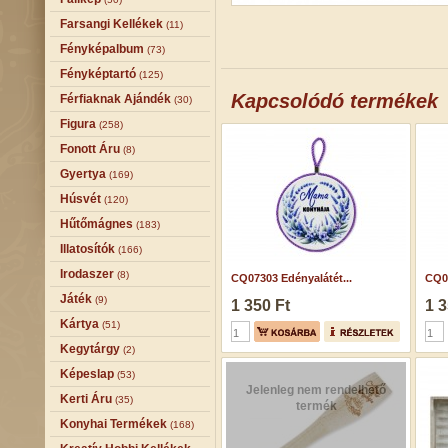
Farsangi Kellékek
(11)
Fényképalbum
(73)
Fényképtartó
(125)
Kapcsolódó termékek
Férfiaknak Ajándék
(30)
Figura
(258)
Fonott Áru
(8)
Gyertya
(169)
Húsvét
(120)
Hűtőmágnes
(183)
Illatosítók
(166)
Irodaszer
(8)
CQ07303 Edényalátét...
CQ07
Játék
(9)
1 350 Ft
1 3
Kártya
(51)
Kegytárgy
(2)
Képeslap
(53)
Jelenleg nem rendelhető
Kerti Áru
(35)
termék
Konyhai Termékek
(168)