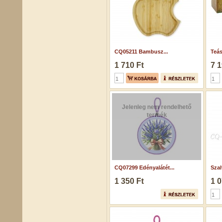
CQ05211 Bambusz...
Teás
1 710 Ft
7 1
Jelenleg nem rendelhető
termék
CQ07299 Edényalátét...
Szal
1 350 Ft
1 0