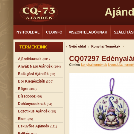
Aján
NYITÓOLDAL
CÉGINFÓ
VISZONTELADÓKNAK
SZÁLLÍTÁS
TERMÉKEINK
Nyitó oldal
Konyhai Termékek
CQ07297 Edényalá
Ajándéktasak
(381)
Címke:
konyhai termékek
levendulás termé
Anyák Napi Ajándék
(164)
Ballagási Ajándék
(33)
Bor Kiegészítők
(359)
Bögre
(389)
Díszdoboz
(66)
Dohányosoknak
(34)
Egzotikus Ajándék
(18)
Elem
(35)
Esküvőre Ajándék
(111)
Falikép
(50)