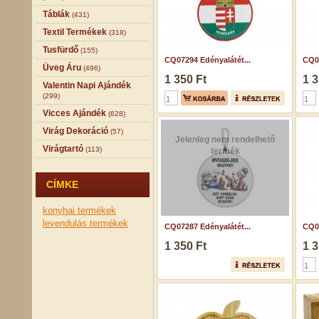
Táblák
(431)
Textil Termékek
(318)
Tusfürdő
(155)
CQ07294 Edényalátét...
CQ07
Üveg Áru
(496)
1 350 Ft
1 3
Valentin Napi Ajándék
(299)
Vicces Ajándék
(628)
Virág Dekoráció
(57)
Jelenleg nem rendelhető
Virágtartó
(113)
termék
CÍMKE
konyhai termékek
levendulás termékek
CQ07287 Edényalátét...
CQ07
1 350 Ft
1 3