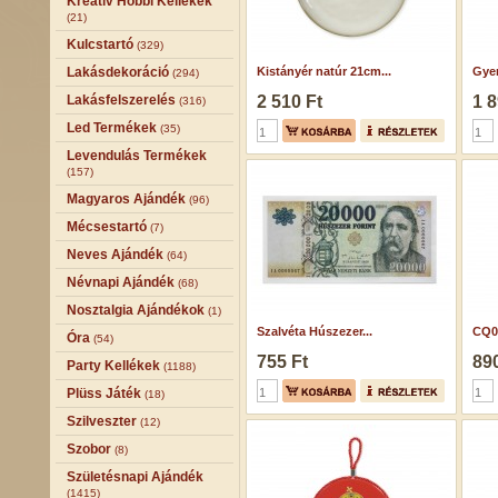
Kreatív Hobbi Kellékek
(21)
Kulcstartó
(329)
Lakásdekoráció
Kistányér natúr 21cm...
Gyer
(294)
Lakásfelszerelés
2 510 Ft
1 8
(316)
Led Termékek
(35)
Levendulás Termékek
(157)
Magyaros Ajándék
(96)
Mécsestartó
(7)
Neves Ajándék
(64)
Névnapi Ajándék
(68)
Nosztalgia Ajándékok
(1)
Szalvéta Húszezer...
CQ0
Óra
(54)
755 Ft
890
Party Kellékek
(1188)
Plüss Játék
(18)
Szilveszter
(12)
Szobor
(8)
Születésnapi Ajándék
(1415)