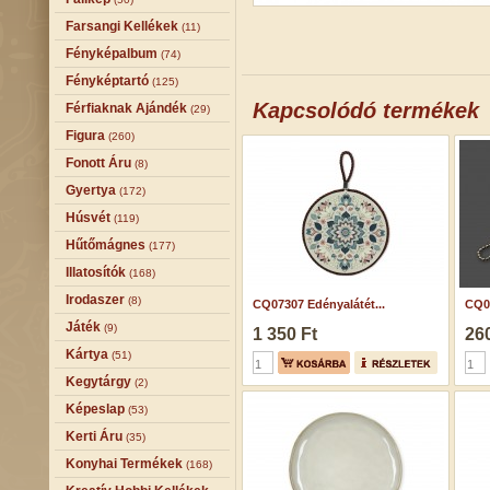
Farsangi Kellékek
(11)
Fényképalbum
(74)
Fényképtartó
(125)
Kapcsolódó termékek
Férfiaknak Ajándék
(29)
Figura
(260)
Fonott Áru
(8)
Gyertya
(172)
Húsvét
(119)
Hűtőmágnes
(177)
Illatosítók
(168)
Irodaszer
(8)
CQ07307 Edényalátét...
CQ04
Játék
(9)
1 350 Ft
260
Kártya
(51)
Kegytárgy
(2)
Képeslap
(53)
Kerti Áru
(35)
Konyhai Termékek
(168)