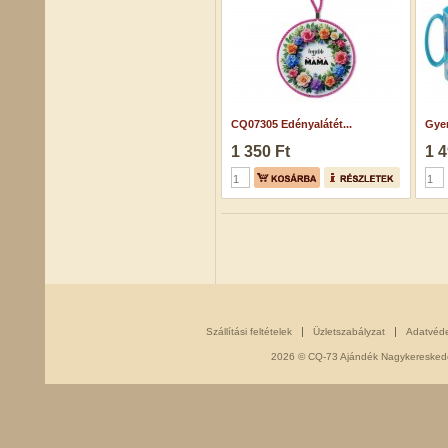
CQ07305 Edényalátét...
Gyer
1 350 Ft
1 4
Szállítási feltételek
Üzletszabályzat
Adatvéd
2026 © CQ-73 Ajándék Nagykereskedés