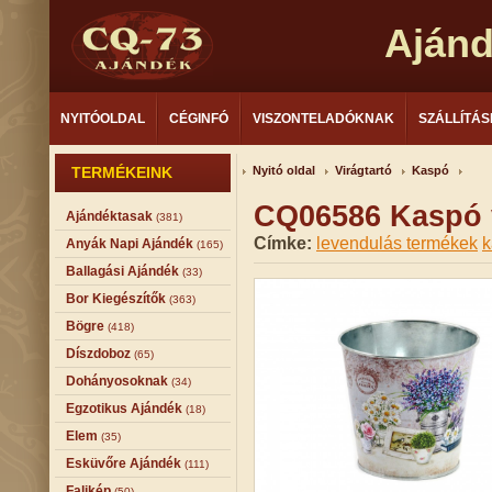
Aján
NYITÓOLDAL
CÉGINFÓ
VISZONTELADÓKNAK
SZÁLLÍTÁS
TERMÉKEINK
Nyitó oldal
Virágtartó
Kaspó
CQ06586 Kaspó 
Ajándéktasak
(381)
Címke:
levendulás termékek
k
Anyák Napi Ajándék
(165)
Ballagási Ajándék
(33)
Bor Kiegészítők
(363)
Bögre
(418)
Díszdoboz
(65)
Dohányosoknak
(34)
Egzotikus Ajándék
(18)
Elem
(35)
Esküvőre Ajándék
(111)
Falikép
(50)