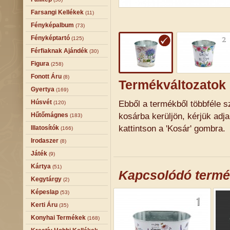
Farsangi Kellékek
(11)
Fényképalbum
(73)
Fényképtartó
(125)
Férfiaknak Ajándék
(30)
Figura
(258)
Fonott Áru
(8)
Termékváltozatok
Gyertya
(169)
Húsvét
Ebből a termékből többféle sz
(120)
kosárba kerüljön, kérjük adj
Hűtőmágnes
(183)
kattintson a 'Kosár' gombra.
Illatosítók
(166)
Irodaszer
(8)
Játék
(9)
Kártya
(51)
Kapcsolódó term
Kegytárgy
(2)
Képeslap
(53)
Kerti Áru
(35)
Konyhai Termékek
(168)