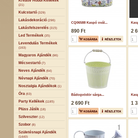
Kreatív Hobbi Kellékek
(21)
Kulcstartó
(329)
Lakásdekoráció
(296)
CQ06588 Kaspó ovál...
Kasp
Lakásfelszerelés
(315)
890 Ft
2 6
Led Termékek
(35)
Levendulás Termékek
(163)
Magyaros Ajándék
(96)
Mécsestartó
(7)
Neves Ajándék
(64)
Névnapi Ajándék
(70)
Nosztalgia Ajándékok
(1)
Óra
(63)
Bádogvödör sárga...
Kasp
Party Kellékek
(1185)
2 690 Ft
1 3
Plüss Játék
(18)
Szilveszter
(12)
Szobor
(8)
Születésnapi Ajándék
(1440)