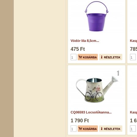
Vödör lila 8,5cm...
Kasp
475 Ft
785
CQ06593 Locsolókanna...
Kasp
1 790 Ft
1 6