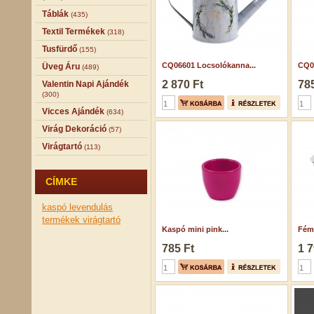
Táblák
(435)
Textil Termékek
(318)
Tusfürdő
(155)
CQ06601 Locsolókanna...
CQ0
Üveg Áru
(489)
2 870 Ft
785
Valentin Napi Ajándék
(300)
Vicces Ajándék
(634)
Virág Dekoráció
(57)
Virágtartó
(113)
CÍMKE
kaspó
levendulás
termékek
virágtartó
Kaspó mini pink...
Fém 
785 Ft
1 7