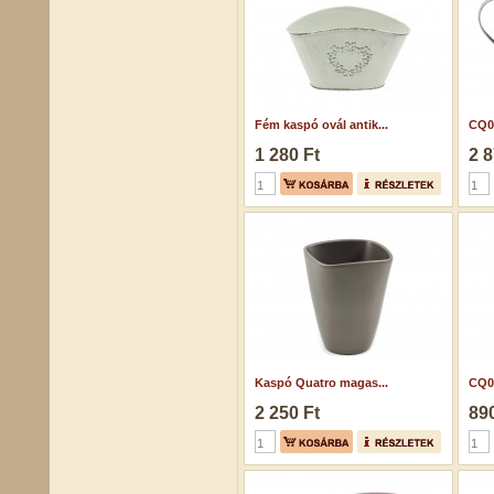
Fém kaspó ovál antik...
CQ0
1 280 Ft
2 8
Kaspó Quatro magas...
CQ06
2 250 Ft
890