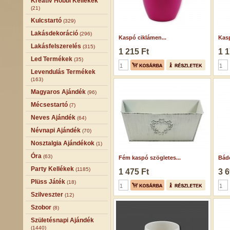
Kreatív Hobbi Kellékek
(21)
Kulcstartó
(329)
Lakásdekoráció
(296)
Kaspó ciklámen...
Kasp
Lakásfelszerelés
(315)
1 215 Ft
1 1
Led Termékek
(35)
Levendulás Termékek
(163)
Magyaros Ajándék
(96)
Mécsestartó
(7)
Neves Ajándék
(64)
Névnapi Ajándék
(70)
Nosztalgia Ajándékok
(1)
Óra
(63)
Fém kaspó szögletes...
Bádo
Party Kellékek
(1185)
1 475 Ft
3 6
Plüss Játék
(18)
Szilveszter
(12)
Szobor
(8)
Születésnapi Ajándék
(1440)