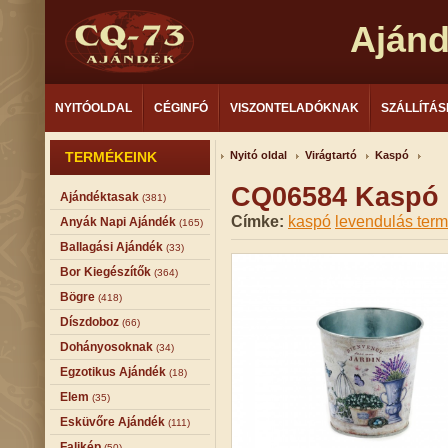
Aján
NYITÓOLDAL
CÉGINFÓ
VISZONTELADÓKNAK
SZÁLLÍTÁS
TERMÉKEINK
Nyitó oldal
Virágtartó
Kaspó
CQ06584 Kaspó 
Ajándéktasak
(381)
Címke:
kaspó
levendulás ter
Anyák Napi Ajándék
(165)
Ballagási Ajándék
(33)
Bor Kiegészítők
(364)
Bögre
(418)
Díszdoboz
(66)
Dohányosoknak
(34)
Egzotikus Ajándék
(18)
Elem
(35)
Esküvőre Ajándék
(111)
Falikép
(50)