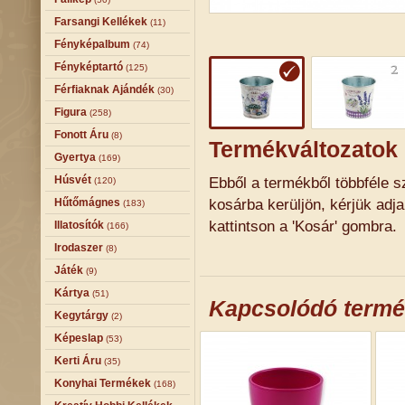
Farsangi Kellékek
(11)
Fényképalbum
(74)
Fényképtartó
(125)
Férfiaknak Ajándék
(30)
Figura
(258)
Fonott Áru
(8)
Termékváltozatok
Gyertya
(169)
Húsvét
Ebből a termékből többféle sz
(120)
kosárba kerüljön, kérjük adj
Hűtőmágnes
(183)
kattintson a 'Kosár' gombra.
Illatosítók
(166)
Irodaszer
(8)
Játék
(9)
Kártya
(51)
Kapcsolódó term
Kegytárgy
(2)
Képeslap
(53)
Kerti Áru
(35)
Konyhai Termékek
(168)