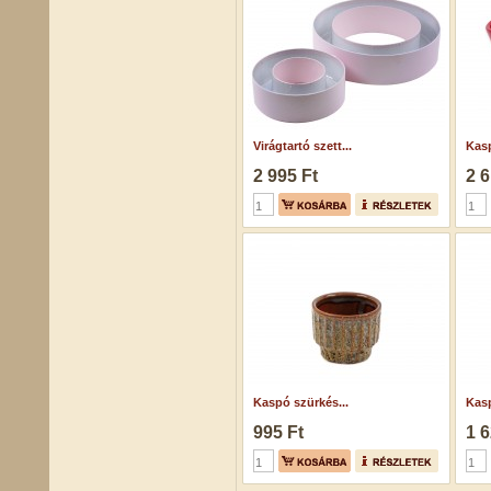
Virágtartó szett...
Kasp
2 995 Ft
2 6
Kaspó szürkés...
Kasp
995 Ft
1 6