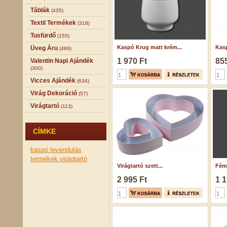
Táblák
(435)
Textil Termékek
(318)
Tusfürdő
(155)
Kaspó Krug matt krém...
Kasp
Üveg Áru
(489)
1 970 Ft
855
Valentin Napi Ajándék
(300)
Vicces Ajándék
(634)
Virág Dekoráció
(57)
Virágtartó
(113)
CÍMKE
kaspó
levendulás
termékek
virágtartó
Virágtartó szett...
Fém 
2 995 Ft
1 1