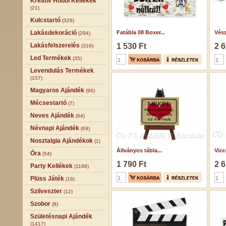
Kreatív Hobbi Kellékek
(21)
Kulcstartó
(329)
Lakásdekoráció
Fatábla 08 Boxer...
Vész
(294)
Lakásfelszerelés
1 530 Ft
2 6
(316)
Led Termékek
(35)
Levendulás Termékek
(157)
Magyaros Ajándék
(96)
Mécsestartó
(7)
Neves Ajándék
(64)
Névnapi Ajándék
(69)
Nosztalgia Ajándékok
(1)
Állványos tábla...
Vicc
Óra
(54)
1 790 Ft
2 6
Party Kellékek
(1188)
Plüss Játék
(18)
Szilveszter
(12)
Szobor
(8)
Születésnapi Ajándék
(1417)