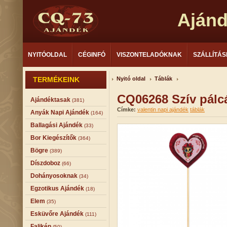
Aján
NYITÓOLDAL
CÉGINFÓ
VISZONTELADÓKNAK
SZÁLLÍTÁS
TERMÉKEINK
Nyitó oldal
Táblák
CQ06268 Szív pálc
Ajándéktasak
(381)
Címke:
valentin napi ajándék
táblák
Anyák Napi Ajándék
(164)
Ballagási Ajándék
(33)
Bor Kiegészítők
(364)
Bögre
(389)
Díszdoboz
(66)
Dohányosoknak
(34)
Egzotikus Ajándék
(18)
Elem
(35)
Esküvőre Ajándék
(111)
Falikép
(50)