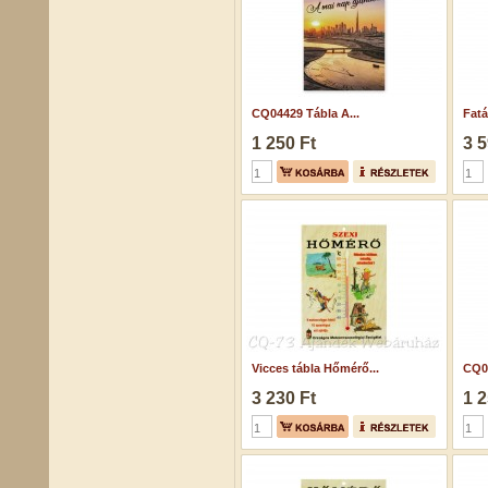
CQ04429 Tábla A...
Fatá
1 250 Ft
3 5
Vicces tábla Hőmérő...
CQ04
3 230 Ft
1 2