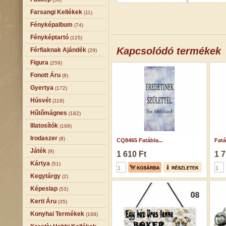
Farsangi Kellékek
(11)
Fényképalbum
(74)
Fényképtartó
(125)
Kapcsolódó termékek
Férfiaknak Ajándék
(29)
Figura
(259)
Fonott Áru
(8)
Gyertya
(172)
Húsvét
(119)
Hűtőmágnes
(182)
Illatosítók
(168)
Irodaszer
(8)
CQ8465 Fatábla...
Fatá
Játék
(9)
1 610 Ft
1 7
Kártya
(51)
Kegytárgy
(2)
Képeslap
(53)
Kerti Áru
(35)
Konyhai Termékek
(168)