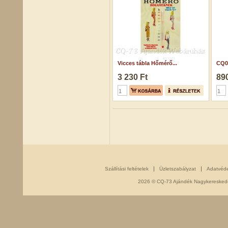
Vicces tábla Hőmérő...
CQ02
3 230 Ft
890
Szállítási feltételek
Üzletszabályzat
Adatvéd
2026 © CQ-73 Ajándék Nagykereskedés