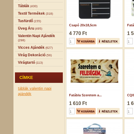
Táblák
(430)
Textil Termékek
(318)
Tusfürdő
(155)
Csapó 20x18,5cm
Fatá
Üveg Áru
(495)
4 770 Ft
1 5
Valentin Napi Ajándék
(298)
Vicces Ajándék
(627)
Virág Dekoráció
(56)
Virágtartó
(113)
CÍMKE
táblák
valentin napi
ajándék
Fatábla Szeretem a...
CQ02
1 610 Ft
1 6