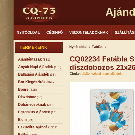
Aján
NYITÓOLDAL
CÉGINFÓ
VISZONTELADÓKNAK
SZÁLLÍTÁS
TERMÉKEINK
Nyitó oldal
Táblák
CQ02234 Fatábla Sz
Ajándéktasak
(381)
díszdobozos 21x2
Anyák Napi Ajándék
(165)
Címke:
táblák
valentin napi ajándék
Ballagási Ajándék
(33)
Bor Kiegészítők
(364)
Bögre
(418)
Díszdoboz
(66)
Dohányosoknak
(34)
Egzotikus Ajándék
(18)
Elem
(35)
Esküvőre Ajándék
(111)
Falikép
(50)