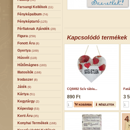
Farsangi Kellékek
(11)
Fényképalbum
(74)
Fényképtartó
(125)
Férfiaknak Ajándék
(29)
Figura
Kapcsolódó termékek
(259)
Fonott Áru
(8)
Gyertya
(169)
Húsvét
(118)
Hűtőmágnes
(183)
Illatosítók
(168)
Irodaszer
(8)
Játék
(9)
CQ8492 Szív tábla...
Fatá
Kártya
(51)
890 Ft
3 5
Kegytárgy
(2)
Képeslap
(53)
Kerti Áru
(35)
Konyhai Termékek
(168)