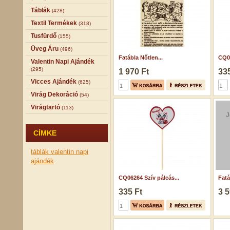
Táblák
(428)
Textil Termékek
(318)
Tusfürdő
(155)
Üveg Áru
(496)
Fatábla Nőtlen...
CQ06
Valentin Napi Ajándék
(295)
1 970 Ft
335
Vicces Ajándék
(625)
Virág Dekoráció
(54)
Virágtartó
(113)
J
CÍMKE
táblák
valentin napi
ajándék
CQ06264 Szív pálcás...
Fatá
335 Ft
3 5