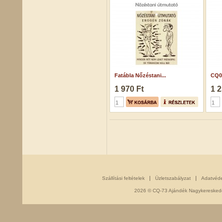
Fatábla Nőzéstani...
CQ04
1 970 Ft
1 2
Szállítási feltételek
Üzletszabályzat
Adatvéd
2026 © CQ-73 Ajándék Nagykereskedés