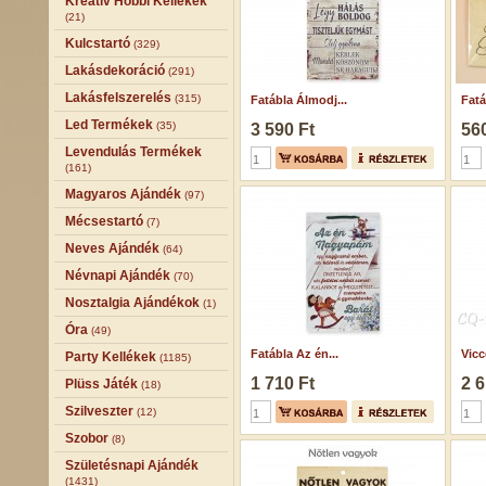
Kreatív Hobbi Kellékek
(21)
Kulcstartó
(329)
Lakásdekoráció
(291)
Lakásfelszerelés
(315)
Fatábla Álmodj...
Fatá
Led Termékek
(35)
3 590 Ft
560
Levendulás Termékek
(161)
Magyaros Ajándék
(97)
Mécsestartó
(7)
Neves Ajándék
(64)
Névnapi Ajándék
(70)
Nosztalgia Ajándékok
(1)
Óra
(49)
Fatábla Az én...
Vicc
Party Kellékek
(1185)
1 710 Ft
2 6
Plüss Játék
(18)
Szilveszter
(12)
Szobor
(8)
Születésnapi Ajándék
(1431)