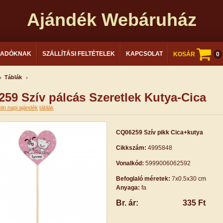
Ajándék Webáruház
LADÓKNAK
SZÁLLÍTÁSI FELTÉTELEK
KAPCSOLAT
KOSÁR
0
Táblák
59 Szív pálcás Szeretlek Kutya-Cica
tin napi ajándék
táblák
CQ06259 Szív pikk Cica+kutya
Cikkszám:
4995848
Vonalkód:
5999006062592
Befoglaló méretek:
7x0.5x30 cm
Anyaga:
fa
Br. ár:
335 Ft