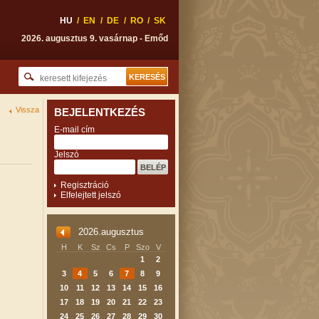
HU
/
EN
/
DE
/
RO
/
SK
2026. augusztus 9. vasárnap - Emőd
Vissza
BEJELENTKEZÉS
E-mail cím
Jelszó
Regisztráció
Elfelejtett jelszó
2026.augusztus
H
K
Sz
Cs
P
Szo
V
1
2
3
4
5
6
7
8
9
10
11
12
13
14
15
16
17
18
19
20
21
22
23
24
25
26
27
28
29
30