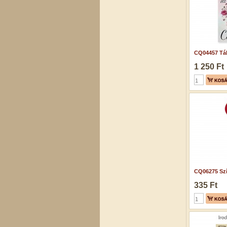
CQ04457 Táb
1 250 Ft
CQ06275 Szív
335 Ft