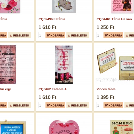
ábla...
CQ02496 Fatábla...
CQ04461 Tábla Ha van..
1 610 Ft
1 250 Ft
an egy...
CQ8462 Fatábla A...
Vicces tábla...
1 610 Ft
1 395 Ft