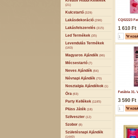
Kreatív Hobbi Kellékek
(21)
Kulcstartó
(329)
Lakásdekoráció
CQ02223 Fat
(296)
Lakásfelszerelés
1 610 Ft
(315)
Led Termékek
(35)
Levendulás Termékek
(163)
Magyaros Ajándék
(96)
Mécsestartó
(7)
Neves Ajándék
(64)
Névnapi Ajándék
(70)
Nosztalgia Ajándékok
(1)
Fatábla 31. V
Óra
(63)
3 590 Ft
Party Kellékek
(1185)
Plüss Játék
(18)
Szilveszter
(12)
Szobor
(8)
Születésnapi Ajándék
(1440)