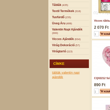
Táblák
(435)
Textil Termékek
(318)
Tusfürdő
(155)
Vicces tábla.
Üveg Áru
(489)
2 070 Ft
Valentin Napi Ajándék
(300)
Vicces Ajándék
(634)
Virág Dekoráció
(57)
Virágtartó
(113)
CÍMKE
táblák
valentin napi
ajándék
CQ02212 Szív
890 Ft