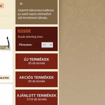
31
A kijelölt dátumokra kattintva
az adott napon elérhetővé
vált termékeket láthatja.
KOSÁR
Kosár jelenleg üres.
Pénznem:
ÚJ TERMÉKEK
85 db termék
AKCIÓS TERMÉKEK
80 db termék
AJÁNLOTT TERMÉKEK
3734 db termék