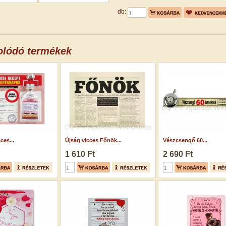
db:
olódó termékek
ces...
Újság vicces Főnök...
Vészcsengő 60...
1 610 Ft
2 690 Ft