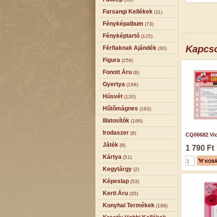
Farsangi Kellékek
(11)
Fényképalbum
(73)
Fényképtartó
(125)
Kapcs
Férfiaknak Ajándék
(30)
Figura
(258)
Fonott Áru
(8)
Gyertya
(169)
Húsvét
(120)
Hűtőmágnes
(183)
Illatosítók
(166)
Irodaszer
(8)
CQ06682 Vic
Játék
(9)
1 790 Ft
Kártya
(51)
Kegytárgy
(2)
Képeslap
(53)
Kerti Áru
(35)
Konyhai Termékek
(168)