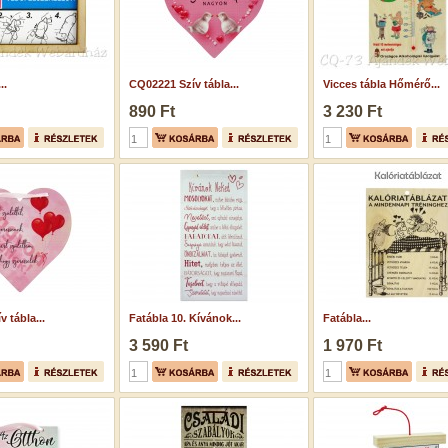
..
CQ02221 Szív tábla...
Vicces tábla Hőmérő...
890 Ft
3 230 Ft
 tábla...
Fatábla 10. Kívánok...
Fatábla...
3 590 Ft
1 970 Ft