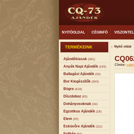
NYITÓOLDAL
CÉGINFÓ
VISZONTE
TERMÉKEINK
Nyitó oldal
CQ062
Ajándéktasak
(381)
Címke:
valen
Anyák Napi Ajándék
(165)
Ballagási Ajándék
(33)
Bor Kiegészítők
(363)
Bögre
(418)
Díszdoboz
(65)
Dohányosoknak
(34)
Egzotikus Ajándék
(18)
Elem
(35)
Esküvőre Ajándék
(111)
Falikép
(50)