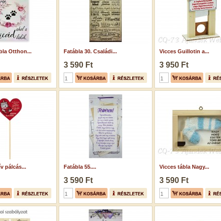
la Otthon...
Fatábla 30. Családi...
Vicces Guillotin a...
3 590 Ft
3 950 Ft
 pálcás...
Fatábla 55....
Vicces tábla Nagy...
3 590 Ft
3 590 Ft