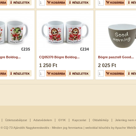
re Boldog...
CQ05370 Bögre Boldog...
Bögre pasztell Good...
1 250 Ft
2 025 Ft
Üzletszabályzat
Adatvédelem
GYIK
Kapcsolat
Oldaltérkép
Jelenleg nem 
 © CQ-73 Ajándék Nagykereskedés - Minden jog fenntartva |
weboldal készítés
by Apache WebSe