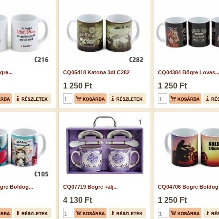
re...
CQ05418 Katona 3dl C282
CQ04384 Bögre Lovas..
1 250 Ft
1 250 Ft
re Boldog...
CQ07719 Bögre +alj...
CQ04706 Bögre Boldog.
4 130 Ft
1 250 Ft