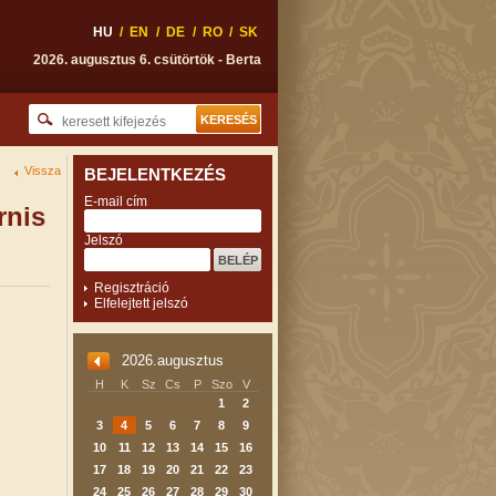
HU
/
EN
/
DE
/
RO
/
SK
2026. augusztus 6. csütörtök - Berta
Vissza
BEJELENTKEZÉS
E-mail cím
rnis
Jelszó
Regisztráció
Elfelejtett jelszó
2026.augusztus
H
K
Sz
Cs
P
Szo
V
1
2
3
4
5
6
7
8
9
10
11
12
13
14
15
16
17
18
19
20
21
22
23
24
25
26
27
28
29
30