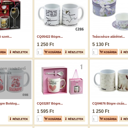
szett...
CQ05422 Bögre...
Teáscsésze alátéttel...
1 250 Ft
5 130 Ft
 nem rendelhető
termék
re Boldog...
CQ03287 Bögre...
CQ04676 Bögre cicás...
1 595 Ft
1 250 Ft