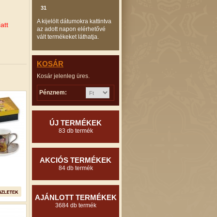
31
A kijelölt dátumokra kattintva
att
az adott napon elérhetővé
vált termékeket láthatja.
KOSÁR
Kosár jelenleg üres.
Pénznem:
ÚJ TERMÉKEK
83 db termék
AKCIÓS TERMÉKEK
84 db termék
AJÁNLOTT TERMÉKEK
3684 db termék