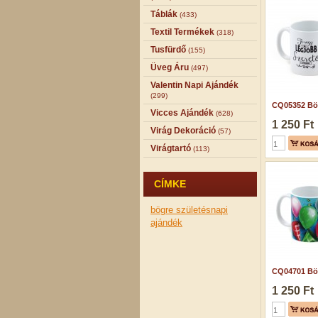
Táblák
(433)
Textil Termékek
(318)
Tusfürdő
(155)
Üveg Áru
(497)
Valentin Napi Ajándék
(299)
CQ05352 Bög
Vicces Ajándék
(628)
1 250 Ft
Virág Dekoráció
(57)
Virágtartó
(113)
CÍMKE
bögre
születésnapi
ajándék
CQ04701 Bög
1 250 Ft