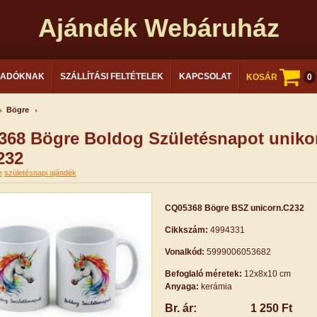
Ajándék Webáruház
LADÓKNAK
SZÁLLÍTÁSI FELTÉTELEK
KAPCSOLAT
KOSÁR
0
Bögre
68 Bögre Boldog Születésnapot uniko
232
e
születésnapi ajándék
CQ05368 Bögre BSZ unicorn.C232
Cikkszám:
4994331
Vonalkód:
5999006053682
Befoglaló méretek:
12x8x10 cm
Anyaga:
kerámia
Br. ár:
1 250 Ft