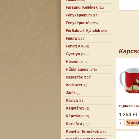
Farsangi Kellékek
(11)
Fényképalbum
(74)
Fényképtartó
(125)
Férfiaknak Ajándék
(29)
Figura
(260)
Fonott Áru
(8)
Kapcs
Gyertya
(173)
Húsvét
(119)
Hűtőmágnes
(178)
Illatosítók
(166)
Irodaszer
(8)
Játék
(9)
Kártya
(51)
CQ04383 Bög
Kegytárgy
(2)
1 250 Ft
Képeslap
(53)
Kerti Áru
(35)
Konyhai Termékek
(168)