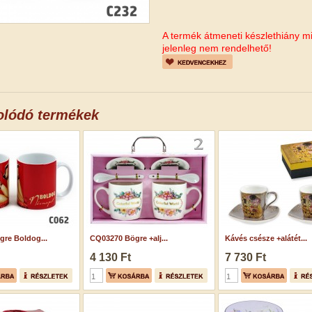
A termék átmeneti készlethiány mi
jelenleg nem rendelhető!
olódó termékek
re Boldog...
CQ03270 Bögre +alj...
Kávés csésze +alátét...
4 130 Ft
7 730 Ft