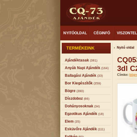
NYITÓOLDAL
CÉGINFÓ
VISZONTE
TERMÉKEINK
Nyitó oldal
CQ053
Ajándéktasak
(381)
3dl C
Anyák Napi Ajándék
(164)
Címke:
bögr
Ballagási Ajándék
(33)
Bor Kiegészítők
(359)
Bögre
(390)
Díszdoboz
(66)
Dohányosoknak
(34)
Egzotikus Ajándék
(18)
Elem
(35)
Esküvőre Ajándék
(111)
Falikép
(50)