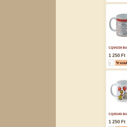
CQ04339 Bög
1 250 Ft
CQ05345 Bög
1 250 Ft