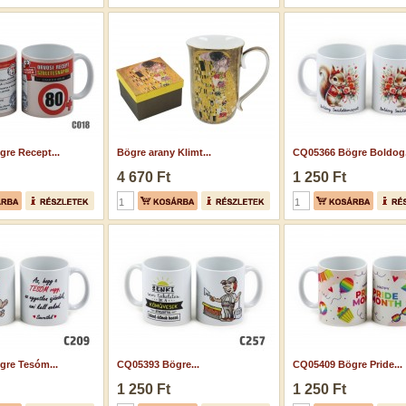
re Recept...
Bögre arany Klimt...
CQ05366 Bögre Boldog.
4 670 Ft
1 250 Ft
re Tesóm...
CQ05393 Bögre...
CQ05409 Bögre Pride...
1 250 Ft
1 250 Ft