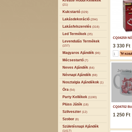
Kreatív Hobbi Kellékek
(21)
Kulcstartó
(329)
Lakásdekoráció
(294)
Lakásfelszerelés
(316)
Led Termékek
(35)
CQ04259 Női 
Levendulás Termékek
3 330 Ft
(157)
Magyaros Ajándék
(96)
Mécsestartó
(7)
Neves Ajándék
(64)
Jelenleg
Névnapi Ajándék
(68)
Nosztalgia Ajándékok
(1)
Óra
(54)
Party Kellékek
(1190)
Plüss Játék
(18)
CQ04702 Bög
Szilveszter
(12)
1 250 Ft
Szobor
(8)
Születésnapi Ajándék
(1417)