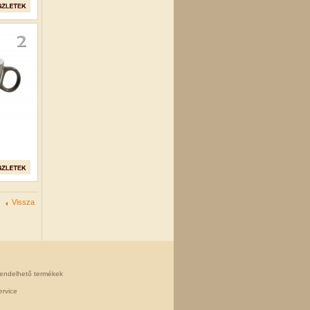
Vissza
rendelhető termékek
rvice