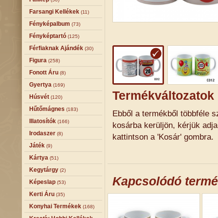
Farsangi Kellékek
(11)
Fényképalbum
(73)
Fényképtartó
(125)
Férfiaknak Ajándék
(30)
Figura
(258)
Fonott Áru
(8)
Gyertya
(169)
Termékváltozatok
Húsvét
(120)
Hűtőmágnes
(183)
Ebből a termékből többféle sz
Illatosítók
(166)
kosárba kerüljön, kérjük adj
Irodaszer
(8)
kattintson a 'Kosár' gombra.
Játék
(9)
Kártya
(51)
Kegytárgy
(2)
Kapcsolódó term
Képeslap
(53)
Kerti Áru
(35)
Konyhai Termékek
(168)