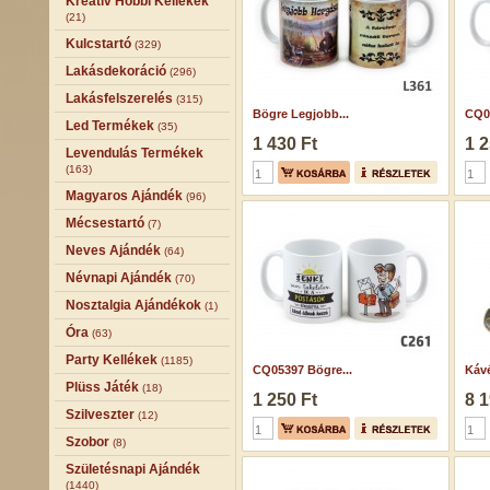
Kreatív Hobbi Kellékek
(21)
Kulcstartó
(329)
Lakásdekoráció
(296)
Lakásfelszerelés
(315)
Bögre Legjobb...
CQ05
Led Termékek
(35)
1 430 Ft
1 2
Levendulás Termékek
(163)
Magyaros Ajándék
(96)
Mécsestartó
(7)
Neves Ajándék
(64)
Névnapi Ajándék
(70)
Nosztalgia Ajándékok
(1)
Óra
(63)
Party Kellékek
(1185)
CQ05397 Bögre...
Kávé
Plüss Játék
(18)
1 250 Ft
8 1
Szilveszter
(12)
Szobor
(8)
Születésnapi Ajándék
(1440)