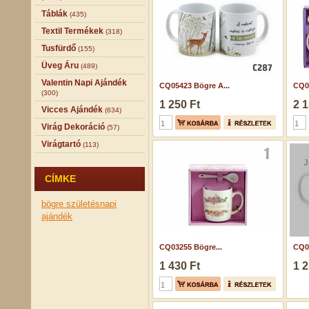
Táblák
(435)
Textil Termékek
(318)
Tusfürdő
(155)
Üveg Áru
(489)
Valentin Napi Ajándék
CQ05423 Bögre A...
CQ07
(300)
1 250 Ft
2 1
Vicces Ajándék
(634)
Virág Dekoráció
(57)
Virágtartó
(113)
J
CÍMKE
bögre
születésnapi
ajándék
CQ03255 Bögre...
CQ05
1 430 Ft
1 2