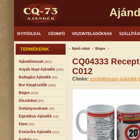
Aján
NYITÓOLDAL
CÉGINFÓ
VISZONTELADÓKNAK
SZÁLLÍTÁS
TERMÉKEINK
Nyitó oldal
Bögre
CQ04333 Recept 
Ajándéktasak
(381)
C012
Anyák Napi Ajándék
(165)
Ballagási Ajándék
(33)
Címke:
születésnapi ajándék
Bor Kiegészítők
(363)
Bögre
(418)
Díszdoboz
(65)
Dohányosoknak
(34)
Egzotikus Ajándék
(18)
Elem
(35)
Esküvőre Ajándék
(111)
Falikép
(50)