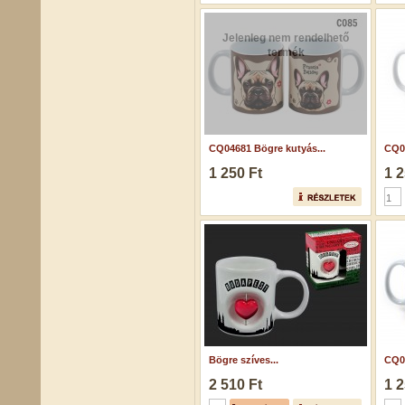
Jelenleg nem rendelhető
termék
CQ04681 Bögre kutyás...
CQ05
1 250 Ft
1 2
Bögre szíves...
CQ04
2 510 Ft
1 2