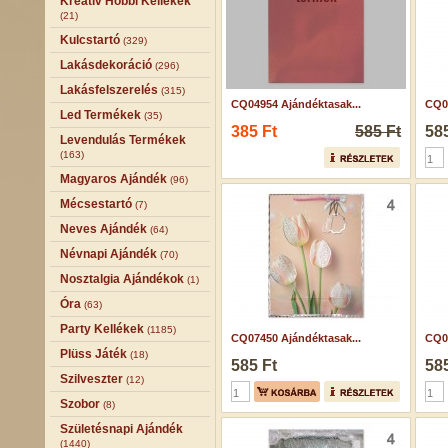
Kreatív Hobbi Kellékek
(21)
Kulcstartó
(329)
Lakásdekoráció
(296)
Lakásfelszerelés
(315)
CQ04954 Ajándéktasak...
CQ05
Led Termékek
(35)
385 Ft
585 Ft
585
Levendulás Termékek
(163)
Magyaros Ajándék
(96)
Mécsestartó
(7)
Neves Ajándék
(64)
Névnapi Ajándék
(70)
Nosztalgia Ajándékok
(1)
Óra
(63)
Party Kellékek
(1185)
CQ07450 Ajándéktasak...
CQ07
Plüss Játék
(18)
585 Ft
585
Szilveszter
(12)
Szobor
(8)
Születésnapi Ajándék
(1440)