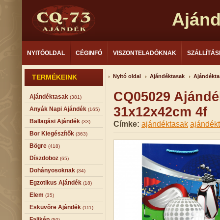
Aján
NYITÓOLDAL
CÉGINFÓ
VISZONTELADÓKNAK
SZÁLLÍTÁS
TERMÉKEINK
Nyitó oldal
Ajándéktasak
Ajándékta
CQ05029 Ajándék
Ajándéktasak
(381)
31x12x42cm 4f
Anyák Napi Ajándék
(165)
Ballagási Ajándék
(33)
Címke:
ajándéktasak
ajándékt
Bor Kiegészítők
(363)
Bögre
(418)
Díszdoboz
(65)
Dohányosoknak
(34)
Egzotikus Ajándék
(18)
Elem
(35)
Esküvőre Ajándék
(111)
Falikép
(50)