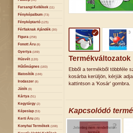
Farsangi Kellékek
(11)
Fényképalbum
(73)
Fényképtartó
(125)
Férfiaknak Ajándék
(30)
Figura
(258)
Fonott Áru
(8)
Gyertya
(169)
Termékváltozatok
Húsvét
(120)
Hűtőmágnes
(183)
Ebből a termékből többféle sz
Illatosítók
(166)
kosárba kerüljön, kérjük adj
Irodaszer
(8)
kattintson a 'Kosár' gombra.
Játék
(9)
Kártya
(51)
Kegytárgy
(2)
Kapcsolódó term
Képeslap
(53)
Kerti Áru
(35)
Konyhai Termékek
(168)
Jelenleg nem rendelhető
termék