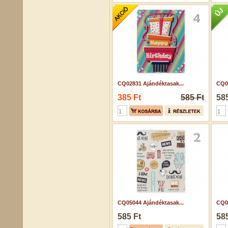
CQ02831 Ajándéktasak...
CQ07
385 Ft
585 Ft
585
CQ05044 Ajándéktasak...
CQ07
585 Ft
585