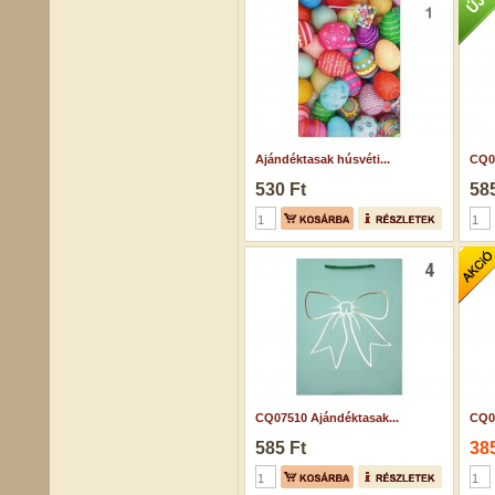
Ajándéktasak húsvéti...
CQ07
530 Ft
585
CQ07510 Ajándéktasak...
CQ02
585 Ft
385