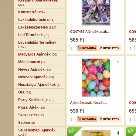
Kreatív Hobbi Kellékek
(21)
Kulcstartó
(329)
Lakásdekoráció
(294)
Lakásfelszerelés
(316)
CQ07489 Ajándéktasak...
CQ04
Led Termékek
(35)
585 Ft
585
Levendulás Termékek
(157)
Magyaros Ajándék
(96)
Mécsestartó
(7)
Neves Ajándék
(64)
Névnapi Ajándék
(68)
Nosztalgia Ajándékok
(1)
Óra
(54)
Party Kellékek
(1190)
Ajándéktasak húsvéti...
CQ03
Plüss Játék
(18)
530 Ft
695
Szilveszter
(12)
Szobor
(8)
Születésnapi Ajándék
(1417)