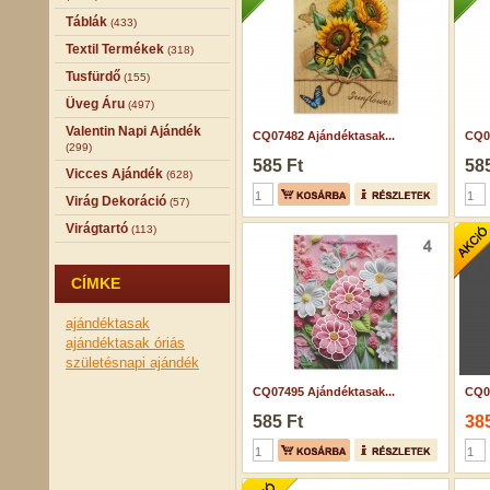
Táblák
(433)
Textil Termékek
(318)
Tusfürdő
(155)
Üveg Áru
(497)
Valentin Napi Ajándék
CQ07482 Ajándéktasak...
CQ07
(299)
585 Ft
585
Vicces Ajándék
(628)
Virág Dekoráció
(57)
Virágtartó
(113)
CÍMKE
ajándéktasak
ajándéktasak óriás
születésnapi ajándék
CQ07495 Ajándéktasak...
CQ02
585 Ft
385