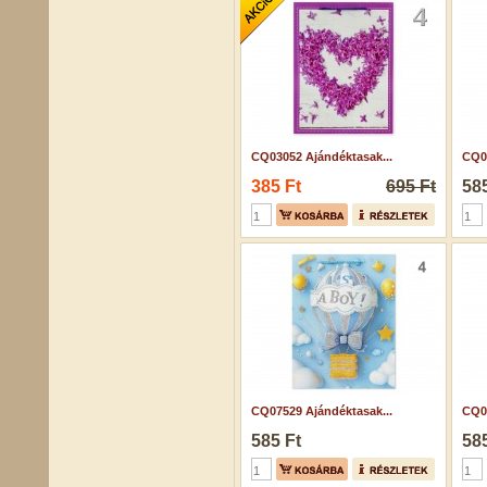
CQ03052 Ajándéktasak...
CQ05
385 Ft
695 Ft
585
CQ07529 Ajándéktasak...
CQ05
585 Ft
585