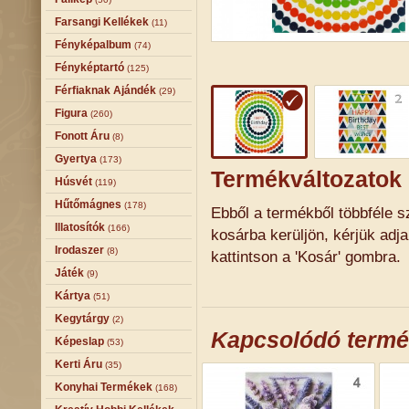
Farsangi Kellékek
(11)
Fényképalbum
(74)
Fényképtartó
(125)
Férfiaknak Ajándék
(29)
Figura
(260)
Fonott Áru
(8)
Gyertya
(173)
Termékváltozatok
Húsvét
(119)
Hűtőmágnes
(178)
Ebből a termékből többféle sz
Illatosítók
(166)
kosárba kerüljön, kérjük adj
Irodaszer
(8)
kattintson a 'Kosár' gombra.
Játék
(9)
Kártya
(51)
Kegytárgy
(2)
Kapcsolódó term
Képeslap
(53)
Kerti Áru
(35)
Konyhai Termékek
(168)