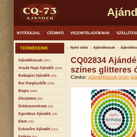
Aján
NYITÓOLDAL
CÉGINFÓ
VISZONTELADÓKNAK
SZÁLLÍTÁS
TERMÉKEINK
Nyitó oldal
Ajándéktasak
Ajándékta
CQ02834 Ajándé
Ajándéktasak
(381)
színes glitteres
Anyák Napi Ajándék
(164)
Ballagási Ajándék
(33)
Címke:
ajándéktasak óriás
aj
Bor Kiegészítők
(359)
Bögre
(390)
Díszdoboz
(66)
Dohányosoknak
(34)
Egzotikus Ajándék
(18)
Elem
(35)
Esküvőre Ajándék
(111)
Falikép
(50)