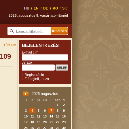
HU
/
EN
/
DE
/
RO
/
SK
2026. augusztus 9. vasárnap - Emőd
Vissza
BEJELENTKEZÉS
E-mail cím
C109
Jelszó
Regisztráció
Elfelejtett jelszó
2026.augusztus
H
K
Sz
Cs
P
Szo
V
1
2
3
4
5
6
7
8
9
10
11
12
13
14
15
16
17
18
19
20
21
22
23
24
25
26
27
28
29
30