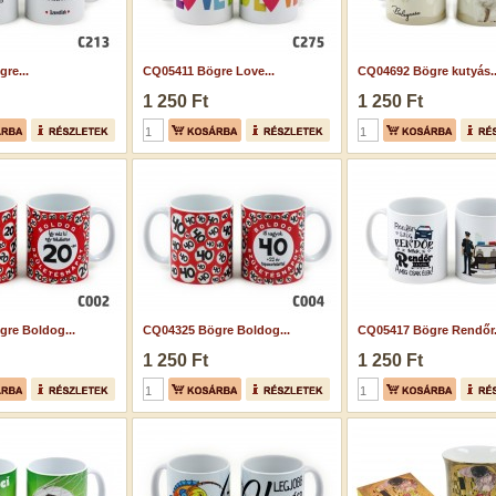
re...
CQ05411 Bögre Love...
CQ04692 Bögre kutyás..
1 250 Ft
1 250 Ft
re Boldog...
CQ04325 Bögre Boldog...
CQ05417 Bögre Rendőr.
1 250 Ft
1 250 Ft