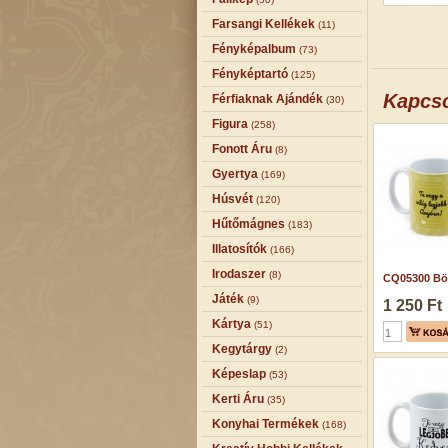
Farsangi Kellékek
(11)
Fényképalbum
(73)
Fényképtartó
(125)
Kapcs
Férfiaknak Ajándék
(30)
Figura
(258)
Fonott Áru
(8)
Gyertya
(169)
Húsvét
(120)
Hűtőmágnes
(183)
Illatosítók
(166)
Irodaszer
(8)
CQ05300 Bög
Játék
(9)
1 250 Ft
Kártya
(51)
Kegytárgy
(2)
Képeslap
(53)
Kerti Áru
(35)
Konyhai Termékek
(168)