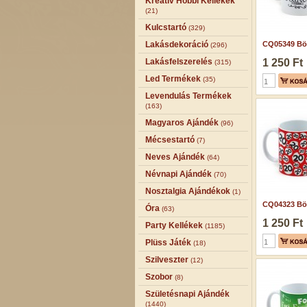
Kreatív Hobbi Kellékek
(21)
Kulcstartó
(329)
Lakásdekoráció
CQ05349 Bög
(296)
Lakásfelszerelés
1 250 Ft
(315)
Led Termékek
(35)
Levendulás Termékek
(163)
Magyaros Ajándék
(96)
Mécsestartó
(7)
Neves Ajándék
(64)
Névnapi Ajándék
(70)
Nosztalgia Ajándékok
(1)
CQ04323 Bög
Óra
(63)
1 250 Ft
Party Kellékek
(1185)
Plüss Játék
(18)
Szilveszter
(12)
Szobor
(8)
Születésnapi Ajándék
(1440)