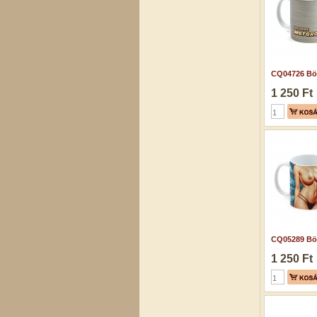
CQ04726 Bög
1 250 Ft
CQ05289 Bög
1 250 Ft