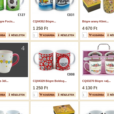
re Focis...
CQ04352 Bögre...
Bögre arany Klimt...
1 250 Ft
4 670 Ft
 3dl...
CQ04329 Bögre Boldog...
CQ03270 Bögre +alj...
1 250 Ft
4 130 Ft