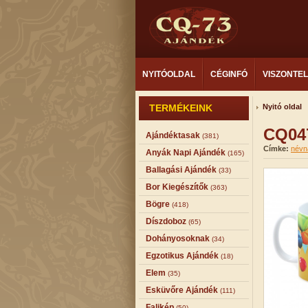
NYITÓOLDAL
CÉGINFÓ
VISZONTE
TERMÉKEINK
Nyitó oldal
CQ047
Ajándéktasak
(381)
Címke:
névn
Anyák Napi Ajándék
(165)
Ballagási Ajándék
(33)
Bor Kiegészítők
(363)
Bögre
(418)
Díszdoboz
(65)
Dohányosoknak
(34)
Egzotikus Ajándék
(18)
Elem
(35)
Esküvőre Ajándék
(111)
Falikép
(50)