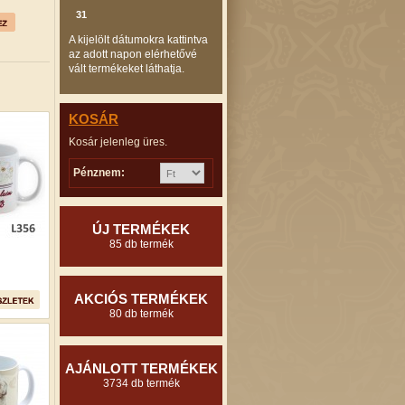
31
A kijelölt dátumokra kattintva
az adott napon elérhetővé
vált termékeket láthatja.
KOSÁR
Kosár jelenleg üres.
Pénznem:
ÚJ TERMÉKEK
85 db termék
AKCIÓS TERMÉKEK
80 db termék
AJÁNLOTT TERMÉKEK
3734 db termék