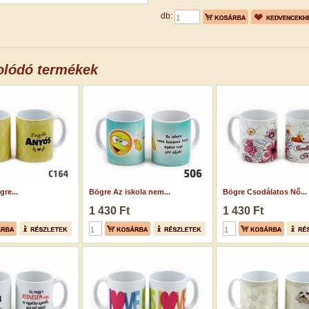
db:
olódó termékek
re...
Bögre Az iskola nem...
Bögre Csodálatos Nő...
1 430 Ft
1 430 Ft