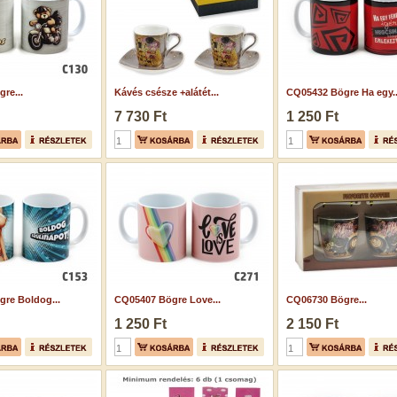
re...
Kávés csésze +alátét...
CQ05432 Bögre Ha egy..
7 730 Ft
1 250 Ft
re Boldog...
CQ05407 Bögre Love...
CQ06730 Bögre...
1 250 Ft
2 150 Ft