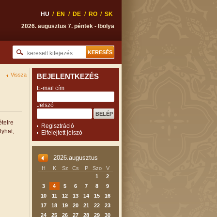
HU
/
EN
/
DE
/
RO
/
SK
2026. augusztus 7. péntek - Ibolya
Vissza
BEJELENTKEZÉS
E-mail cím
Jelszó
telre
Regisztráció
lyhat,
Elfelejtett jelszó
2026.augusztus
H
K
Sz
Cs
P
Szo
V
1
2
3
4
5
6
7
8
9
10
11
12
13
14
15
16
17
18
19
20
21
22
23
24
25
26
27
28
29
30