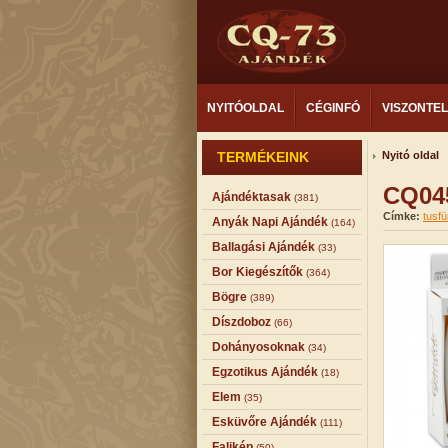
NYITÓOLDAL
CÉGINFÓ
VISZONTE
TERMÉKEINK
Nyitó oldal
CQ045
Ajándéktasak
(381)
Címke:
tusfü
Anyák Napi Ajándék
(164)
Ballagási Ajándék
(33)
Bor Kiegészítők
(364)
Bögre
(389)
Díszdoboz
(66)
Dohányosoknak
(34)
Egzotikus Ajándék
(18)
Elem
(35)
Esküvőre Ajándék
(111)
Falikép
(50)