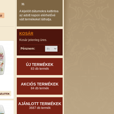
31
A kijelölt dátumokra kattintva
az adott napon elérhetővé
vált termékeket láthatja.
KOSÁR
Kosár jelenleg üres.
Pénznem:
ÚJ TERMÉKEK
83 db termék
AKCIÓS TERMÉKEK
84 db termék
AJÁNLOTT TERMÉKEK
3687 db termék