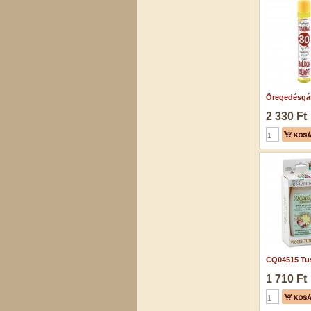
Öregedésgát
2 330 Ft
CQ04515 Tus
1 710 Ft