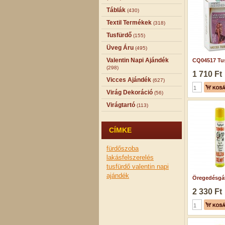
Táblák
(430)
Textil Termékek
(318)
Tusfürdő
(155)
Üveg Áru
(495)
Valentin Napi Ajándék
CQ04517 Tus
(298)
1 710 Ft
Vicces Ajándék
(627)
Virág Dekoráció
(56)
Virágtartó
(113)
CÍMKE
fürdőszoba
lakásfelszerelés
tusfürdő
valentin napi
ajándék
Öregedésgát
2 330 Ft