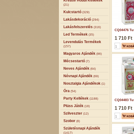
Kreatív Hobbi Kellékek
(21)
Kulcstartó
(329)
Lakásdekoráció
(294)
Lakásfelszerelés
(316)
CQ04476 Tus
Led Termékek
(35)
1 710 Ft
Levendulás Termékek
(157)
Magyaros Ajándék
(96)
Mécsestartó
(7)
Neves Ajándék
(64)
Névnapi Ajándék
(69)
Nosztalgia Ajándékok
(1)
Óra
(54)
Party Kellékek
(1188)
CQ04483 Tus
Plüss Játék
(18)
1 710 Ft
Szilveszter
(12)
Szobor
(8)
Születésnapi Ajándék
(1417)