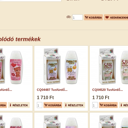
db:
olódó termékek
fürdő...
CQ04487 Tusfürdő...
CQ04520 Tusfürdő...
1 710 Ft
1 710 Ft