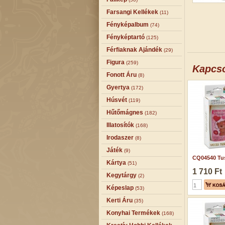
Farsangi Kellékek
(11)
Fényképalbum
(74)
Fényképtartó
(125)
Férfiaknak Ajándék
(29)
Figura
(259)
Kapcs
Fonott Áru
(8)
Gyertya
(172)
Húsvét
(119)
Hűtőmágnes
(182)
Illatosítók
(168)
Irodaszer
(8)
Játék
(9)
CQ04540 Tus
Kártya
(51)
1 710 Ft
Kegytárgy
(2)
Képeslap
(53)
Kerti Áru
(35)
Konyhai Termékek
(168)