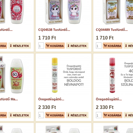
fürdő...
CQ04538 Tusfürdő...
CQ04489 Tusfürdő...
1 710 Ft
1 710 Ft
fürdő Ma...
Öregedésgátló...
Öregedésgátló...
2 330 Ft
2 330 Ft