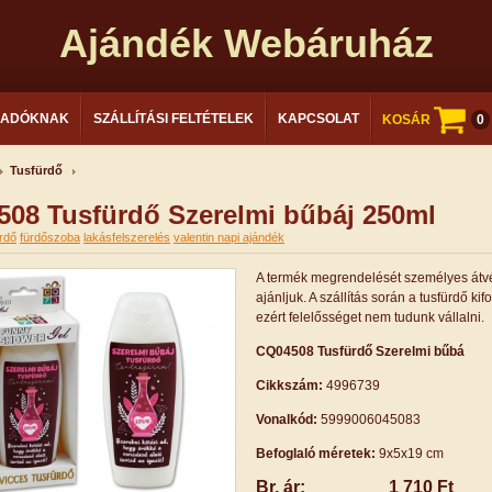
Ajándék Webáruház
LADÓKNAK
SZÁLLÍTÁSI FELTÉTELEK
KAPCSOLAT
KOSÁR
0
Tusfürdő
08 Tusfürdő Szerelmi bűbáj 250ml
rdő
fürdőszoba
lakásfelszerelés
valentin napi ajándék
A termék megrendelését személyes átvé
ajánljuk. A szállítás során a tusfürdő kifo
ezért felelősséget nem tudunk vállalni.
CQ04508 Tusfürdő Szerelmi bűbá
Cikkszám:
4996739
Vonalkód:
5999006045083
Befoglaló méretek:
9x5x19 cm
Br. ár:
1 710 Ft