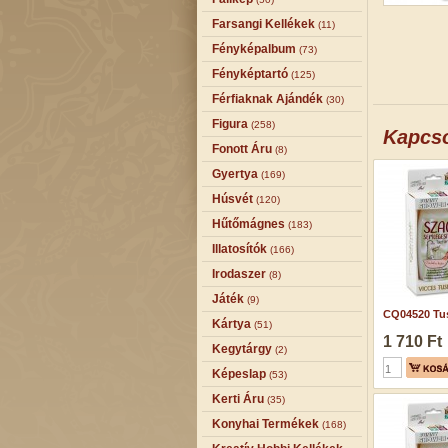
Farsangi Kellékek
(11)
Fényképalbum
(73)
Fényképtartó
(125)
Férfiaknak Ajándék
(30)
Figura
(258)
Kapcs
Fonott Áru
(8)
Gyertya
(169)
Húsvét
(120)
Hűtőmágnes
(183)
Illatosítók
(166)
Irodaszer
(8)
Játék
(9)
CQ04520 Tus
Kártya
(51)
1 710 Ft
Kegytárgy
(2)
Képeslap
(53)
Kerti Áru
(35)
Konyhai Termékek
(168)