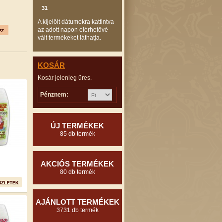
31
A kijelölt dátumokra kattintva
az adott napon elérhetővé
vált termékeket láthatja.
KOSÁR
Kosár jelenleg üres.
Pénznem:
ÚJ TERMÉKEK
85 db termék
AKCIÓS TERMÉKEK
80 db termék
AJÁNLOTT TERMÉKEK
3731 db termék