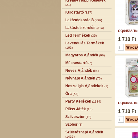
Kreatív Hobbi Kellékek
(21)
Kulcstartó
(327)
Lakásdekoráció
(296)
Lakásfelszerelés
(314)
CQ04538 Tus
Led Termékek
(35)
1 710 Ft
Levendulás Termékek
(163)
Magyaros Ajándék
(96)
Mécsestartó
(7)
Neves Ajándék
(64)
Névnapi Ajándék
(70)
Nosztalgia Ajándékok
(1)
Óra
(63)
Party Kellékek
(1184)
CQ04484 Tus
Plüss Játék
(18)
1 710 Ft
Szilveszter
(12)
Szobor
(8)
Születésnapi Ajándék
(1437)