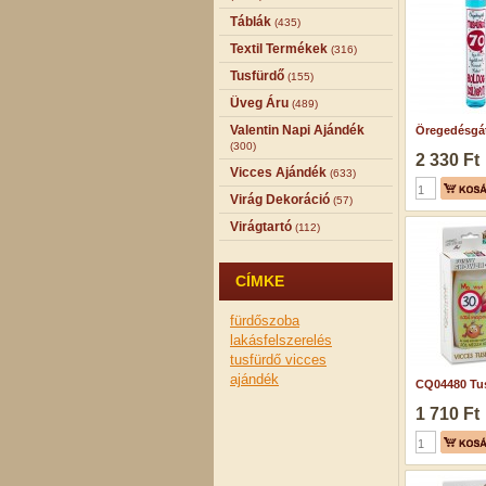
Táblák
(435)
Textil Termékek
(316)
Tusfürdő
(155)
Üveg Áru
(489)
Valentin Napi Ajándék
Öregedésgát
(300)
2 330 Ft
Vicces Ajándék
(633)
Virág Dekoráció
(57)
Virágtartó
(112)
CÍMKE
fürdőszoba
lakásfelszerelés
tusfürdő
vicces
ajándék
CQ04480 Tus
1 710 Ft