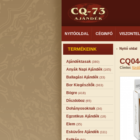
NYITÓOLDAL
CÉGINFÓ
VISZONTE
TERMÉKEINK
Nyitó oldal
CQ044
Ajándéktasak
(380)
Címke:
fürd
Anyák Napi Ajándék
(165)
Ballagási Ajándék
(33)
Bor Kiegészítők
(363)
Bögre
(418)
Díszdoboz
(65)
Dohányosoknak
(34)
Egzotikus Ajándék
(18)
Elem
(35)
Esküvőre Ajándék
(111)
Falikép
(50)