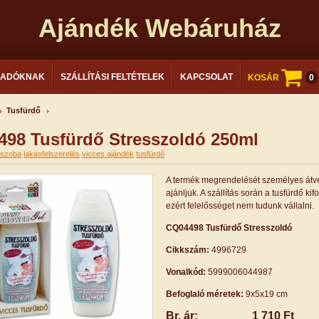
Ajándék Webáruház
LADÓKNAK
SZÁLLÍTÁSI FELTÉTELEK
KAPCSOLAT
KOSÁR
0
Tusfürdő
98 Tusfürdő Stresszoldó 250ml
őszoba
lakásfelszerelés
vicces ajándék
tusfürdő
A termék megrendelését személyes átvé
ajánljuk. A szállítás során a tusfürdő kifo
ezért felelősséget nem tudunk vállalni.
CQ04498 Tusfürdő Stresszoldó
Cikkszám:
4996729
Vonalkód:
5999006044987
Befoglaló méretek:
9x5x19 cm
Br. ár:
1 710 Ft