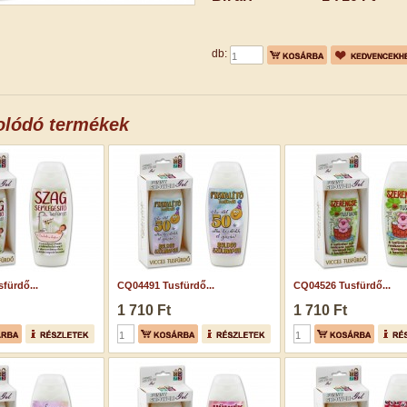
db:
olódó termékek
fürdő...
CQ04491 Tusfürdő...
CQ04526 Tusfürdő...
1 710 Ft
1 710 Ft