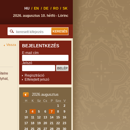
HU
/
EN
/
DE
/
RO
/
SK
2026. augusztus 10. hétfö - Lörinc
Vissza
BEJELENTKEZÉS
E-mail cím
Jelszó
telre
Regisztráció
lyhat,
Elfelejtett jelszó
2026.augusztus
H
K
Sz
Cs
P
Szo
V
1
2
3
4
5
6
7
8
9
10
11
12
13
14
15
16
17
18
19
20
21
22
23
24
25
26
27
28
29
30