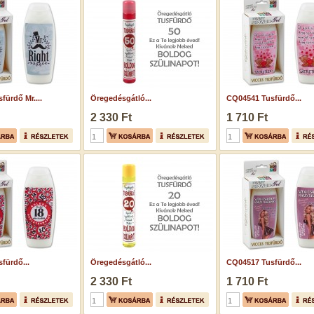
fürdő Mr....
Öregedésgátló...
CQ04541 Tusfürdő...
2 330 Ft
1 710 Ft
fürdő...
Öregedésgátló...
CQ04517 Tusfürdő...
2 330 Ft
1 710 Ft