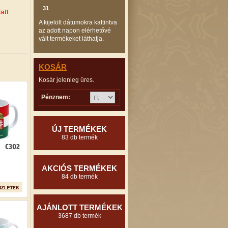
31
att
A kijelölt dátumokra kattintva
az adott napon elérhetővé
vált termékeket láthatja.
KOSÁR
Kosár jelenleg üres.
Pénznem:
ÚJ TERMÉKEK
83 db termék
AKCIÓS TERMÉKEK
84 db termék
AJÁNLOTT TERMÉKEK
3687 db termék