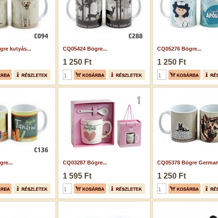
re kutyás...
CQ05424 Bögre...
CQ05276 Bögre...
1 250 Ft
1 250 Ft
re...
CQ03287 Bögre...
CQ05378 Bögre German.
1 595 Ft
1 250 Ft