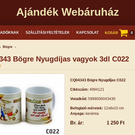
Ajándék Webáruház
LADÓKNAK
SZÁLLÍTÁSI FELTÉTELEK
KAPCSOLAT
KOSÁR
0
Bögre
43 Bögre Nyugdíjas vagyok 3dl C022
e
CQ04343 Bögre Nyugdíjas C022
Cikkszám:
4994121
Vonalkód:
5999006043430
Befoglaló méretek:
12x8x10 cm
Anyaga:
kerámia
Br. ár:
1 250 Ft