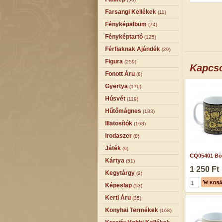
Farsangi Kellékek
(11)
Fényképalbum
(74)
Fényképtartó
(125)
Férfiaknak Ajándék
(29)
Figura
(259)
Kapcs
Fonott Áru
(8)
Gyertya
(170)
Húsvét
(119)
Hűtőmágnes
(183)
Illatosítók
(168)
Irodaszer
(8)
Játék
(9)
CQ05401 Bög
Kártya
(51)
1 250 Ft
Kegytárgy
(2)
Képeslap
(53)
Kerti Áru
(35)
Konyhai Termékek
(168)