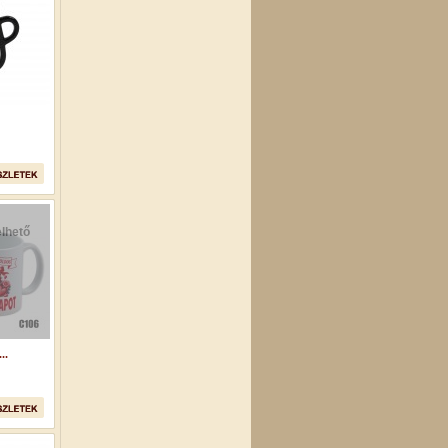
lhető
..