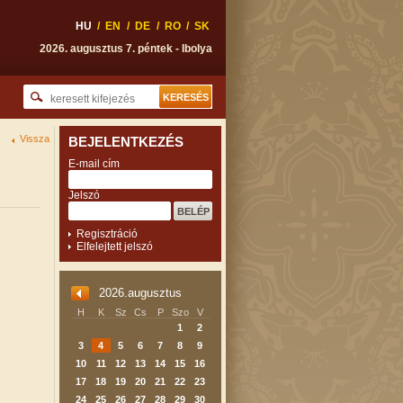
HU
/
EN
/
DE
/
RO
/
SK
2026. augusztus 7. péntek - Ibolya
Vissza
BEJELENTKEZÉS
E-mail cím
Jelszó
Regisztráció
Elfelejtett jelszó
2026.augusztus
H
K
Sz
Cs
P
Szo
V
1
2
3
4
5
6
7
8
9
10
11
12
13
14
15
16
17
18
19
20
21
22
23
24
25
26
27
28
29
30