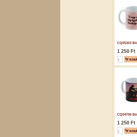
CQ05303 Bög
1 250 Ft
CQ04706 Bög
1 250 Ft