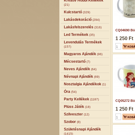
Kreatív Hobbi Kellékek
(21)
Kulcstartó
(329)
Lakásdekoráció
(294)
Lakásfelszerelés
(316)
CQ04690 Bög
Led Termékek
(35)
1 250 Ft
Levendulás Termékek
(157)
Magyaros Ajándék
(96)
Mécsestartó
(7)
Neves Ajándék
(64)
Névnapi Ajándék
(69)
Nosztalgia Ajándékok
(1)
Óra
(54)
Party Kellékek
(1187)
CQ05272 Bög
Plüss Játék
(18)
1 250 Ft
Szilveszter
(12)
Szobor
(8)
Születésnapi Ajándék
(1415)