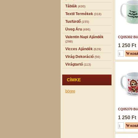
Táblák
(430)
Textil Termékek
(318)
Tusfürdő
(155)
Üveg Áru
(496)
Valentin Napi Ajándék
CQ05302 Bög
(298)
1 250 Ft
Vicces Ajándék
(629)
Virág Dekoráció
(56)
Virágtartó
(113)
CÍMKE
bögre
CQ05370 Bög
1 250 Ft