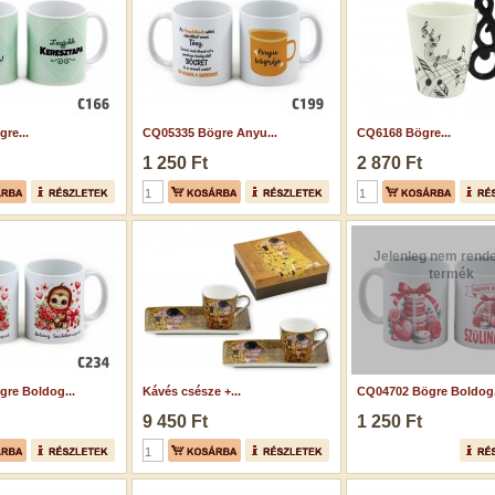
re...
CQ05335 Bögre Anyu...
CQ6168 Bögre...
1 250 Ft
2 870 Ft
Jelenleg nem rende
termék
re Boldog...
Kávés csésze +...
CQ04702 Bögre Boldog.
9 450 Ft
1 250 Ft