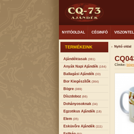
NYITÓOLDAL
CÉGINFÓ
VISZONTE
TERMÉKEINK
Nyitó oldal
CQ043
Ajándéktasak
(381)
Címke:
bögr
Anyák Napi Ajándék
(164)
Ballagási Ajándék
(33)
Bor Kiegészítők
(364)
Bögre
(389)
Díszdoboz
(66)
Dohányosoknak
(34)
Egzotikus Ajándék
(18)
Elem
(35)
Esküvőre Ajándék
(111)
Falikép
(50)