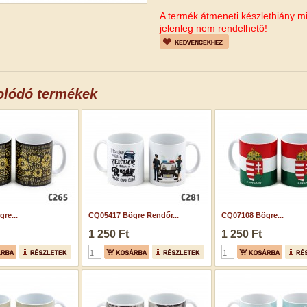
A termék átmeneti készlethiány mi
jelenleg nem rendelhető!
olódó termékek
re...
CQ05417 Bögre Rendőr...
CQ07108 Bögre...
1 250 Ft
1 250 Ft