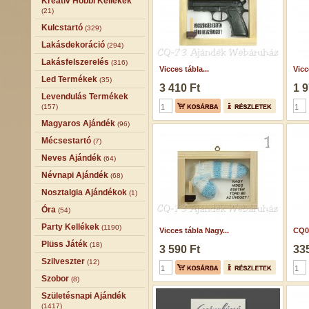
Kreatív Hobbi Kellékek
(21)
Kulcstartó
(329)
Lakásdekoráció
(294)
Lakásfelszerelés
(316)
Vicces tábla...
Vicc
Led Termékek
(35)
3 410 Ft
1 9
Levendulás Termékek
(157)
Magyaros Ajándék
(96)
Mécsestartó
(7)
Neves Ajándék
(64)
Névnapi Ajándék
(68)
Nosztalgia Ajándékok
(1)
Óra
(54)
Party Kellékek
(1190)
Vicces tábla Nagy...
CQ06
Plüss Játék
(18)
3 590 Ft
335
Szilveszter
(12)
Szobor
(8)
Születésnapi Ajándék
(1417)