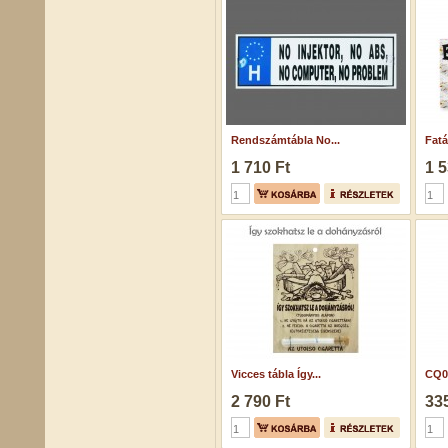
Rendszámtábla No...
Fatá
1 710 Ft
1 5
Vicces tábla Így...
CQ06
2 790 Ft
335