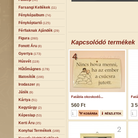
Farsangi Kellékek
(11)
Fényképalbum
(74)
Fényképtartó
(125)
Férfiaknak Ajándék
(29)
Figura
(260)
Kapcsolódó termékek
Fonott Áru
(8)
Gyertya
(173)
Húsvét
(119)
Hűtőmágnes
(178)
Illatosítók
(166)
Irodaszer
(8)
Játék
(9)
Fatábla okoskodó...
Fatá
Kártya
(51)
560 Ft
3 5
Kegytárgy
(2)
Képeslap
(53)
Kerti Áru
(35)
Konyhai Termékek
(168)