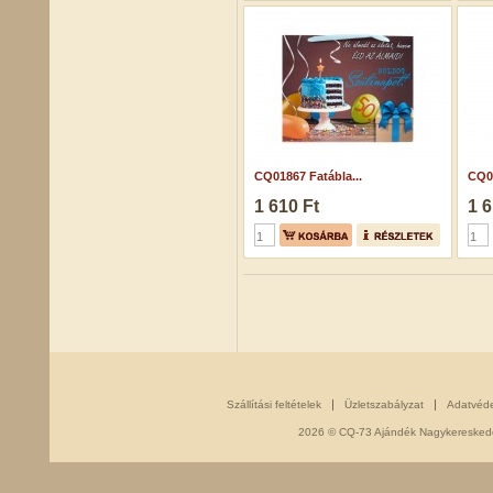
CQ01867 Fatábla...
CQ01
1 610 Ft
1 6
Szállítási feltételek
Üzletszabályzat
Adatvéd
2026 © CQ-73 Ajándék Nagykereskedés