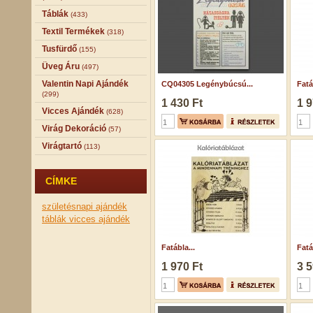
Táblák
(433)
Textil Termékek
(318)
Tusfürdő
(155)
Üveg Áru
(497)
Valentin Napi Ajándék
CQ04305 Legénybúcsú...
Fatá
(299)
1 430 Ft
1 9
Vicces Ajándék
(628)
Virág Dekoráció
(57)
Virágtartó
(113)
CÍMKE
születésnapi ajándék
táblák
vicces ajándék
Fatábla...
Fatá
1 970 Ft
3 5