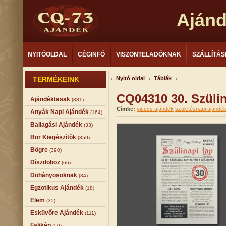
Aján
NYITÓOLDAL
CÉGINFÓ
VISZONTELADÓKNAK
SZÁLLÍTÁS
TERMÉKEINK
Nyitó oldal
Táblák
CQ04310 30. Szülin
Ajándéktasak
(381)
Címke:
vicces ajándék
születésnapi ajándé
Anyák Napi Ajándék
(164)
Ballagási Ajándék
(33)
Bor Kiegészítők
(359)
Bögre
(390)
Díszdoboz
(66)
Dohányosoknak
(34)
Egzotikus Ajándék
(18)
Elem
(35)
Esküvőre Ajándék
(111)
Falikép
(50)