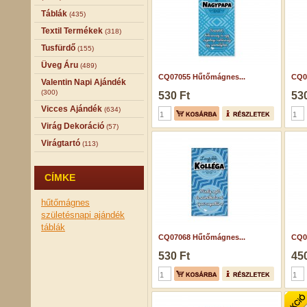
Táblák
(435)
Textil Termékek
(318)
Tusfürdő
(155)
Üveg Áru
(489)
CQ07055 Hűtőmágnes...
CQ0
Valentin Napi Ajándék
(300)
530 Ft
530
Vicces Ajándék
(634)
Virág Dekoráció
(57)
Virágtartó
(113)
CÍMKE
hűtőmágnes
születésnapi ajándék
táblák
CQ07068 Hűtőmágnes...
CQ06
530 Ft
450