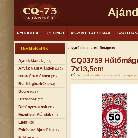
Aján
NYITÓOLDAL
CÉGINFÓ
VISZONTELADÓKNAK
SZÁLLÍTÁS
TERMÉKEINK
Nyitó oldal
Hűtőmágnes
CQ03759 Hűtőmágn
Ajándéktasak
(381)
7x13,5cm
Anyák Napi Ajándék
(165)
Címke:
táblák
hűtőmágnes
születésnapi ajá
Ballagási Ajándék
(33)
Bor Kiegészítők
(363)
Bögre
(418)
Díszdoboz
(65)
Dohányosoknak
(34)
Egzotikus Ajándék
(18)
Elem
(35)
Esküvőre Ajándék
(111)
Falikép
(50)