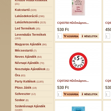
Kreatív Hobbi Kellékek
(21)
Kulcstartó
(329)
Lakásdekoráció
(296)
Lakásfelszerelés
(315)
CQ03750 Hűtőmágnes...
CQ0
Led Termékek
(35)
530 Ft
450
Levendulás Termékek
(163)
Magyaros Ajándék
(96)
Mécsestartó
(7)
Neves Ajándék
(64)
Névnapi Ajándék
(70)
Nosztalgia Ajándékok
(1)
Óra
(63)
CQ07242 Hűtőmágnes...
CQ0
Party Kellékek
(1185)
530 Ft
530
Plüss Játék
(18)
Szilveszter
(12)
Szobor
(8)
Születésnapi Ajándék
(1440)