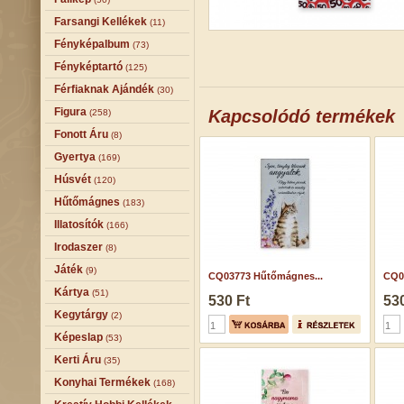
Farsangi Kellékek
(11)
Fényképalbum
(73)
Fényképtartó
(125)
Férfiaknak Ajándék
(30)
Figura
Kapcsolódó termékek
(258)
Fonott Áru
(8)
Gyertya
(169)
Húsvét
(120)
Hűtőmágnes
(183)
Illatosítók
(166)
Irodaszer
(8)
Játék
(9)
CQ03773 Hűtőmágnes...
CQ0
Kártya
(51)
530 Ft
530
Kegytárgy
(2)
Képeslap
(53)
Kerti Áru
(35)
Konyhai Termékek
(168)