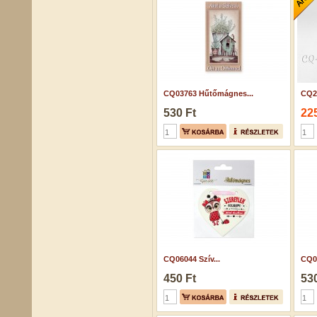
CQ03763 Hűtőmágnes...
CQ2
530 Ft
225
CQ06044 Szív...
CQ0
450 Ft
530