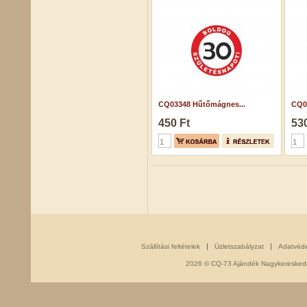
CQ03348 Hűtőmágnes...
CQ0
450 Ft
530
Szállítási feltételek
Üzletszabályzat
Adatvéd
2026 © CQ-73 Ajándék Nagykereskedés