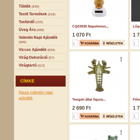
Táblák
(435)
Textil Termékek
(318)
Tusfürdő
(155)
CQ03935 Napelemes...
Lógó
Üveg Áru
(489)
1 070 Ft
1 7
Valentin Napi Ajándék
(300)
Vicces Ajándék
(634)
Virág Dekoráció
(57)
Virágtartó
(113)
CÍMKE
figura
valentin napi
ajándék
Tengeri állat figura...
Fém 
2 690 Ft
1 7