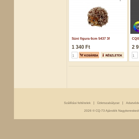
Süni figura 6cm 5437 3f
CQ0
1 340 Ft
2 9
Szállítási feltételek
Üzletszabályzat
Adatvéd
2026 © CQ-73 Ajándék Nagykereskedés