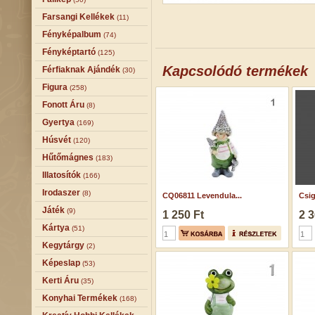
Farsangi Kellékek
(11)
Fényképalbum
(74)
Fényképtartó
(125)
Kapcsolódó termékek
Férfiaknak Ajándék
(30)
Figura
(258)
Fonott Áru
(8)
Gyertya
(169)
Húsvét
(120)
Hűtőmágnes
(183)
Illatosítók
(166)
Irodaszer
(8)
CQ06811 Levendula...
Csig
Játék
(9)
1 250 Ft
2 3
Kártya
(51)
Kegytárgy
(2)
Képeslap
(53)
Kerti Áru
(35)
Konyhai Termékek
(168)