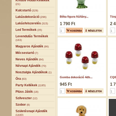
Kreatív Hobbi Kellékek
(21)
Kulcstartó
(329)
Lakásdekoráció
Béka figura fiú/lány...
Törp
(296)
Lakásfelszerelés
1 790 Ft
2 4
(315)
Led Termékek
(35)
Levendulás Termékek
(163)
Magyaros Ajándék
(96)
Mécsestartó
(7)
Neves Ajándék
(64)
Névnapi Ajándék
(70)
Nosztalgia Ajándékok
(1)
Gomba dekoráció 4db...
CQ06
Óra
(63)
945 Ft
1 7
Party Kellékek
(1185)
Plüss Játék
(18)
Szilveszter
(12)
Szobor
(8)
Születésnapi Ajándék
(1440)