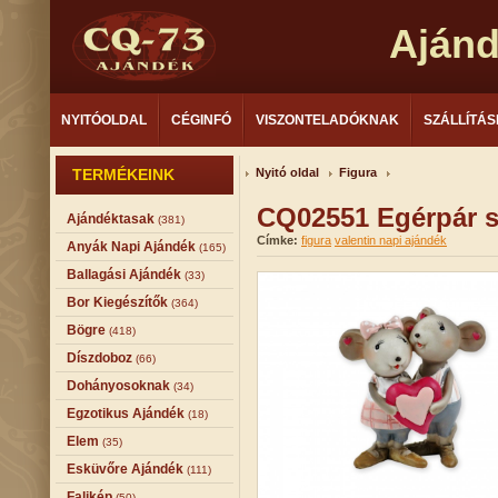
Aján
NYITÓOLDAL
CÉGINFÓ
VISZONTELADÓKNAK
SZÁLLÍTÁS
TERMÉKEINK
Nyitó oldal
Figura
CQ02551 Egérpár s
Ajándéktasak
(381)
Címke:
figura
valentin napi ajándék
Anyák Napi Ajándék
(165)
Ballagási Ajándék
(33)
Bor Kiegészítők
(364)
Bögre
(418)
Díszdoboz
(66)
Dohányosoknak
(34)
Egzotikus Ajándék
(18)
Elem
(35)
Esküvőre Ajándék
(111)
Falikép
(50)