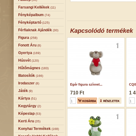
Farsangi Kellékek
(11)
Fényképalbum
(74)
Fényképtartó
(125)
Kapcsolódó termékek
Férfiaknak Ajándék
(30)
Figura
(258)
Fonott Áru
(8)
Gyertya
(169)
Húsvét
(120)
Hűtőmágnes
(183)
Illatosítók
(166)
Irodaszer
(8)
Egér figura szívvel...
CQ01
Játék
(9)
710 Ft
1 4
Kártya
(51)
Kegytárgy
(2)
Képeslap
(53)
Kerti Áru
(35)
Konyhai Termékek
(168)