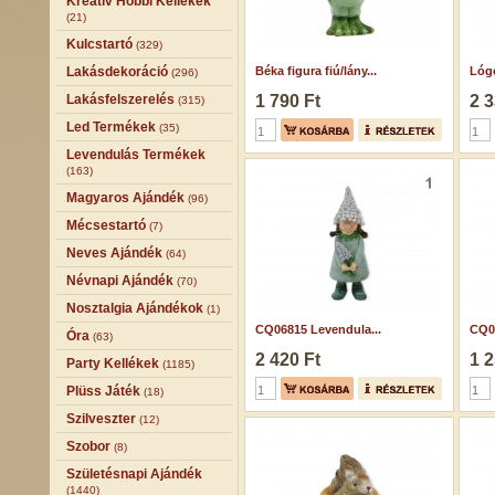
Kreatív Hobbi Kellékek
(21)
Kulcstartó
(329)
Lakásdekoráció
Béka figura fiú/lány...
Lógó
(296)
Lakásfelszerelés
1 790 Ft
2 3
(315)
Led Termékek
(35)
Levendulás Termékek
(163)
Magyaros Ajándék
(96)
Mécsestartó
(7)
Neves Ajándék
(64)
Névnapi Ajándék
(70)
Nosztalgia Ajándékok
(1)
CQ06815 Levendula...
CQ0
Óra
(63)
2 420 Ft
1 2
Party Kellékek
(1185)
Plüss Játék
(18)
Szilveszter
(12)
Szobor
(8)
Születésnapi Ajándék
(1440)