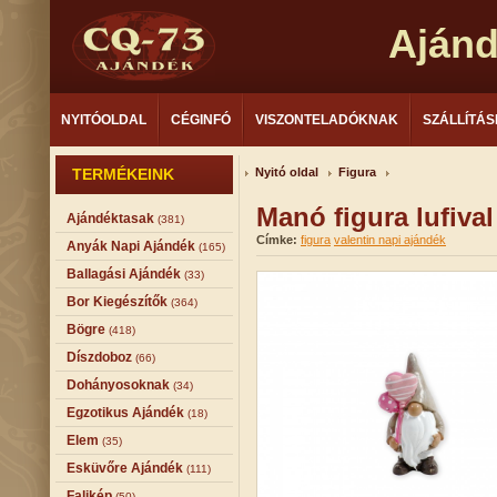
Aján
NYITÓOLDAL
CÉGINFÓ
VISZONTELADÓKNAK
SZÁLLÍTÁS
TERMÉKEINK
Nyitó oldal
Figura
Manó figura lufiva
Ajándéktasak
(381)
Címke:
figura
valentin napi ajándék
Anyák Napi Ajándék
(165)
Ballagási Ajándék
(33)
Bor Kiegészítők
(364)
Bögre
(418)
Díszdoboz
(66)
Dohányosoknak
(34)
Egzotikus Ajándék
(18)
Elem
(35)
Esküvőre Ajándék
(111)
Falikép
(50)