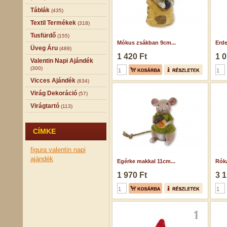
Táblák
(435)
Textil Termékek
(318)
Tusfürdő
(155)
Mókus zsákban 9cm...
Erde
Üveg Áru
(489)
1 420 Ft
1 0
Valentin Napi Ajándék
(300)
Vicces Ajándék
(634)
Virág Dekoráció
(57)
Virágtartó
(113)
CÍMKE
figura
valentin napi
ajándék
Egérke makkal 11cm...
Róka
1 970 Ft
3 1