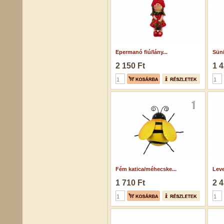
Epermanó fiú/lány...
Süni
2 150 Ft
1 4
Fém katica/méhecske...
Leve
1 710 Ft
2 4