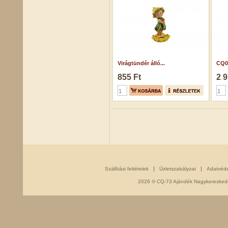
Virágtündér álló...
CQ02
855 Ft
2 9
Szállítási feltételek
Üzletszabályzat
Adatvéd
2026 © CQ-73 Ajándék Nagykereskedés