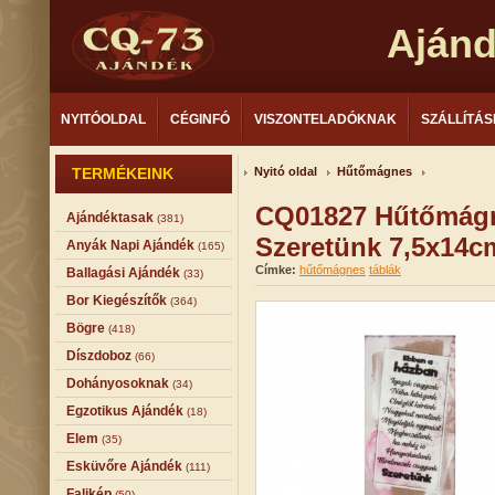
Aján
NYITÓOLDAL
CÉGINFÓ
VISZONTELADÓKNAK
SZÁLLÍTÁS
TERMÉKEINK
Nyitó oldal
Hűtőmágnes
CQ01827 Hűtőmágn
Ajándéktasak
(381)
Szeretünk 7,5x14c
Anyák Napi Ajándék
(165)
Címke:
hűtőmágnes
táblák
Ballagási Ajándék
(33)
Bor Kiegészítők
(364)
Bögre
(418)
Díszdoboz
(66)
Dohányosoknak
(34)
Egzotikus Ajándék
(18)
Elem
(35)
Esküvőre Ajándék
(111)
Falikép
(50)