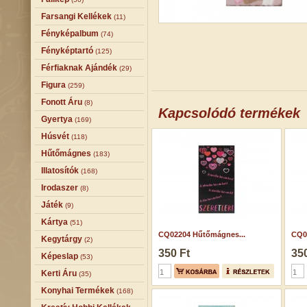
Farsangi Kellékek
(11)
Fényképalbum
(74)
Fényképtartó
(125)
Férfiaknak Ajándék
(29)
Figura
(259)
Fonott Áru
(8)
Kapcsolódó termékek
Gyertya
(169)
Húsvét
(118)
Hűtőmágnes
(183)
Illatosítók
(168)
Irodaszer
(8)
Játék
(9)
Kártya
(51)
CQ02204 Hűtőmágnes...
CQ0
Kegytárgy
(2)
350 Ft
350
Képeslap
(53)
Kerti Áru
(35)
Konyhai Termékek
(168)