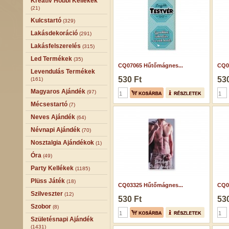
Kreatív Hobbi Kellékek
(21)
Kulcstartó
(329)
Lakásdekoráció
(291)
Lakásfelszerelés
(315)
Led Termékek
(35)
CQ07065 Hűtőmágnes...
CQ0
Levendulás Termékek
530 Ft
530
(161)
Magyaros Ajándék
(97)
Mécsestartó
(7)
Neves Ajándék
(64)
Névnapi Ajándék
(70)
Nosztalgia Ajándékok
(1)
Óra
(49)
Party Kellékek
(1185)
Plüss Játék
(18)
CQ03325 Hűtőmágnes...
CQ0
Szilveszter
(12)
530 Ft
530
Szobor
(8)
Születésnapi Ajándék
(1431)