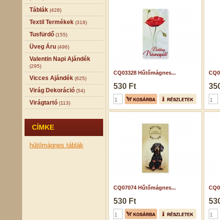
Táblák
(428)
Textil Termékek
(318)
Tusfürdő
(155)
Üveg Áru
(496)
Valentin Napi Ajándék
(295)
CQ03328 Hűtőmágnes...
CQ0
Vicces Ajándék
(625)
530 Ft
350
Virág Dekoráció
(54)
Virágtartó
(113)
CÍMKE
hűtőmágnes
táblák
CQ07074 Hűtőmágnes...
CQ0
530 Ft
530