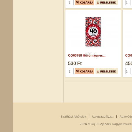
CQ03758 Hűtőmágnes...
CQ06
530 Ft
450
Szállítási feltételek
Üzletszabályzat
Adatvéd
2026 © CQ-73 Ajándék Nagykereskedés