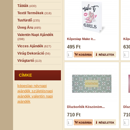
Táblák
(430)
Textil Termékek
(318)
Tusfürdő
(155)
Üveg Áru
(495)
Valentin Napi Ajándék
Képeslap Make it...
Képe
(298)
Vicces Ajándék
495 Ft
630
(627)
Virág Dekoráció
(56)
Virágtartó
(113)
CÍMKE
képeslap
névnapi
ajándék
születésnapi
ajándék
valentin napi
ajándék
Díszboríték Köszönöm...
Dísz
710 Ft
710