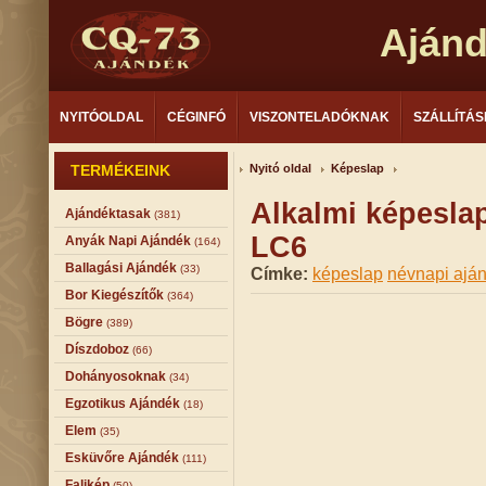
Aján
NYITÓOLDAL
CÉGINFÓ
VISZONTELADÓKNAK
SZÁLLÍTÁS
TERMÉKEINK
Nyitó oldal
Képeslap
Alkalmi képesla
Ajándéktasak
(381)
LC6
Anyák Napi Ajándék
(164)
Ballagási Ajándék
(33)
Címke:
képeslap
névnapi ajá
Bor Kiegészítők
(364)
Bögre
(389)
Díszdoboz
(66)
Dohányosoknak
(34)
Egzotikus Ajándék
(18)
Elem
(35)
Esküvőre Ajándék
(111)
Falikép
(50)