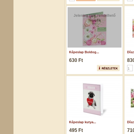
Jelenleg nem rendelhető
termék
Képeslap Boldog...
Dísz
630 Ft
830
Képeslap kutya...
Dísz
495 Ft
710