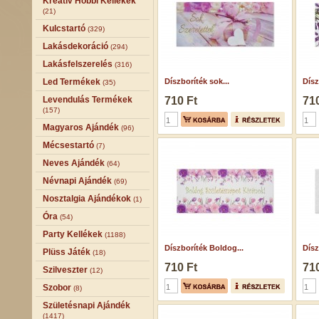
Kreatív Hobbi Kellékek
(21)
Kulcstartó
(329)
Lakásdekoráció
(294)
Lakásfelszerelés
(316)
Led Termékek
Díszboríték sok...
Dísz
(35)
Levendulás Termékek
710 Ft
710
(157)
Magyaros Ajándék
(96)
Mécsestartó
(7)
Neves Ajándék
(64)
Névnapi Ajándék
(69)
Nosztalgia Ajándékok
(1)
Óra
(54)
Party Kellékek
(1188)
Díszboríték Boldog...
Dísz
Plüss Játék
(18)
710 Ft
710
Szilveszter
(12)
Szobor
(8)
Születésnapi Ajándék
(1417)