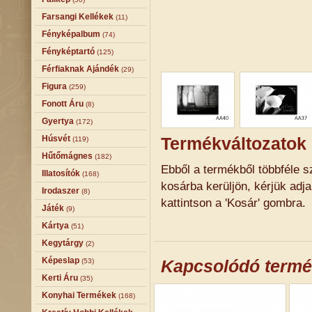
Farsangi Kellékek
(11)
Fényképalbum
(74)
Fényképtartó
(125)
Férfiaknak Ajándék
(29)
Figura
(259)
Fonott Áru
(8)
Gyertya
(172)
Húsvét
Termékváltozatok
(119)
Hűtőmágnes
(182)
Ebből a termékből többféle sz
Illatosítók
(168)
kosárba kerüljön, kérjük adj
Irodaszer
(8)
kattintson a 'Kosár' gombra.
Játék
(9)
Kártya
(51)
Kegytárgy
(2)
Képeslap
Kapcsolódó term
(53)
Kerti Áru
(35)
Konyhai Termékek
(168)