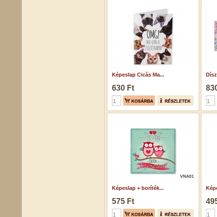
Képeslap Cicás Ma...
Dísz
630 Ft
830
Képeslap + boríték...
Képe
575 Ft
495