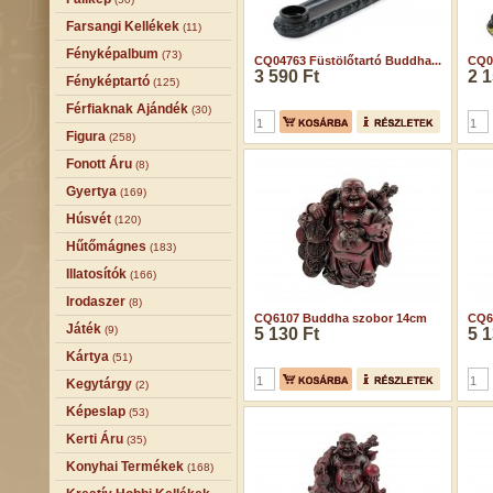
Farsangi Kellékek
(11)
Fényképalbum
(73)
CQ04763 Füstölőtartó Buddha...
CQ04
3 590 Ft
2 1
Fényképtartó
(125)
Férfiaknak Ajándék
(30)
Figura
(258)
Fonott Áru
(8)
Gyertya
(169)
Húsvét
(120)
Hűtőmágnes
(183)
Illatosítók
(166)
Irodaszer
(8)
CQ6107 Buddha szobor 14cm
CQ6
Játék
(9)
5 130 Ft
5 1
Kártya
(51)
Kegytárgy
(2)
Képeslap
(53)
Kerti Áru
(35)
Konyhai Termékek
(168)