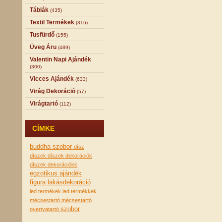
Táblák
(435)
Textil Termékek
(316)
Tusfürdő
(155)
Üveg Áru
(489)
Valentin Napi Ajándék
(300)
Vicces Ajándék
(633)
Virág Dekoráció
(57)
Virágtartó
(112)
CÍMKE
buddha szobor
dísz
díszek
díszek dekorációk
díszek dekorációkk
egzotikus ajándék
figura
lakásdekoráció
led termékek
led termékkek
mécsestartó
mécsestartó
szobor
gyertyatartó