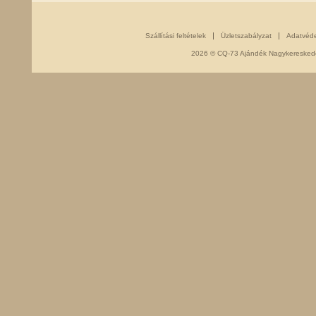
Szállítási feltételek
Üzletszabályzat
Adatvéd
2026 © CQ-73 Ajándék Nagykereskedés