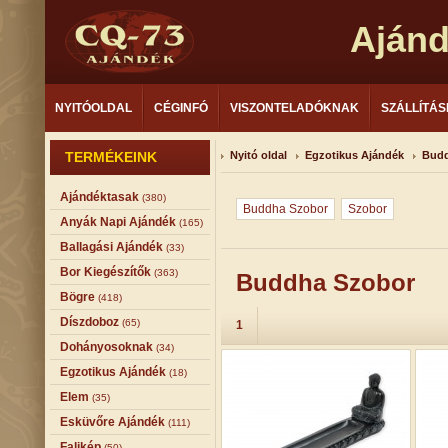
Aján
NYITÓOLDAL
CÉGINFÓ
VISZONTELADÓKNAK
SZÁLLÍTÁS
TERMÉKEINK
Nyitó oldal
Egzotikus Ajándék
Budd
Ajándéktasak
(380)
Buddha Szobor
Szobor
Anyák Napi Ajándék
(165)
Ballagási Ajándék
(33)
Bor Kiegészítők
(363)
Buddha Szobor
Bögre
(418)
Díszdoboz
(65)
1
Dohányosoknak
(34)
Egzotikus Ajándék
(18)
Elem
(35)
Esküvőre Ajándék
(111)
Falikép
(50)