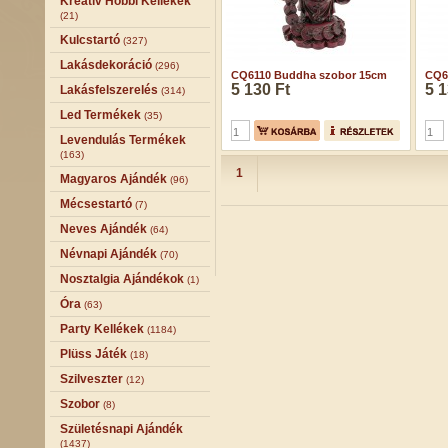
Kreatív Hobbi Kellékek
(21)
Kulcstartó
(327)
Lakásdekoráció
(296)
CQ6110 Buddha szobor 15cm
CQ6
5 130 Ft
5 1
Lakásfelszerelés
(314)
Led Termékek
(35)
Levendulás Termékek
(163)
1
Magyaros Ajándék
(96)
Mécsestartó
(7)
Neves Ajándék
(64)
Névnapi Ajándék
(70)
Nosztalgia Ajándékok
(1)
Óra
(63)
Party Kellékek
(1184)
Plüss Játék
(18)
Szilveszter
(12)
Szobor
(8)
Születésnapi Ajándék
(1437)