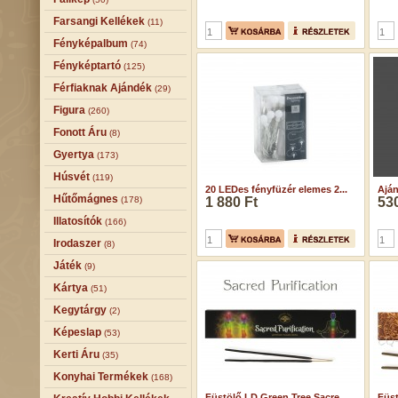
Farsangi Kellékek
(11)
Fényképalbum
(74)
Fényképtartó
(125)
Férfiaknak Ajándék
(29)
Figura
(260)
Fonott Áru
(8)
Gyertya
(173)
Húsvét
(119)
20 LEDes fényfüzér elemes 2...
Aján
Hűtőmágnes
(178)
1 880 Ft
530
Illatosítók
(166)
Irodaszer
(8)
Játék
(9)
Kártya
(51)
Kegytárgy
(2)
Képeslap
(53)
Kerti Áru
(35)
Konyhai Termékek
(168)
Füstölő LD Green Tree Sacre...
Füst