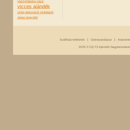
vászontáska
váza
vicces ajándék
virág dekoráció
virágtartó
zippo öngyújtó
Szállítási feltételek
Üzletszabályzat
Adatvéd
2026 © CQ-73 Ajándék Nagykereskedés