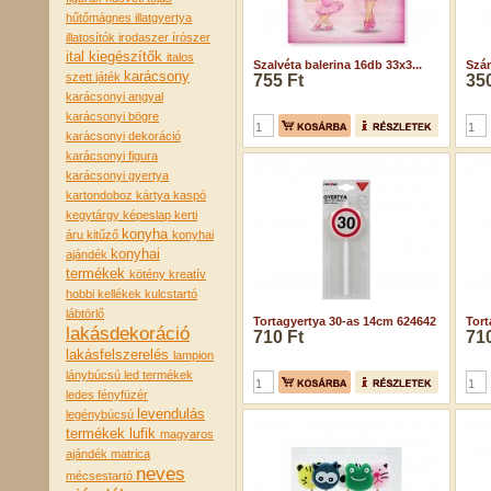
hűtőmágnes
illatgyertya
illatosítók
irodaszer
írószer
ital kiegészítők
italos
Szalvéta balerina 16db 33x3...
Szám
karácsony
szett
játék
755 Ft
350
karácsonyi angyal
karácsonyi bögre
karácsonyi dekoráció
karácsonyi figura
karácsonyi gyertya
kartondoboz
kártya
kaspó
kegytárgy
képeslap
kerti
konyha
áru
kitűző
konyhai
konyhai
ajándék
termékek
kötény
kreatív
hobbi kellékek
kulcstartó
lábtörlő
Tortagyertya 30-as 14cm 624642
Tort
lakásdekoráció
710 Ft
710
lakásfelszerelés
lampion
lánybúcsú
led termékek
ledes fényfüzér
levendulás
legénybúcsú
termékek
lufik
magyaros
ajándék
matrica
neves
mécsestartó