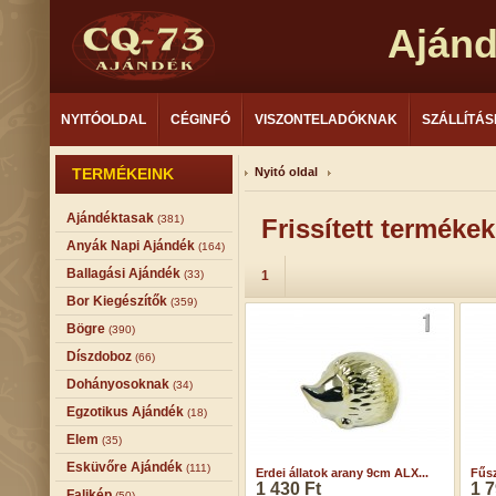
Aján
NYITÓOLDAL
CÉGINFÓ
VISZONTELADÓKNAK
SZÁLLÍTÁS
TERMÉKEINK
Nyitó oldal
Ajándéktasak
(381)
Frissített terméke
Anyák Napi Ajándék
(164)
Ballagási Ajándék
(33)
1
Bor Kiegészítők
(359)
Bögre
(390)
Díszdoboz
(66)
Dohányosoknak
(34)
Egzotikus Ajándék
(18)
Elem
(35)
Esküvőre Ajándék
(111)
Erdei állatok arany 9cm ALX...
Fűsz
1 430 Ft
1 7
Falikép
(50)