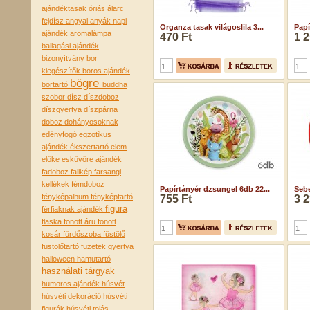
ajándéktasak óriás
álarc
fejdísz
angyal
anyák napi
Organza tasak világoslila 3...
Papí
ajándék
aromalámpa
470 Ft
1 2
ballagási ajándék
bizonyítvány
bor
kiegészítők
boros ajándék
bögre
bortartó
buddha
szobor
dísz
díszdoboz
díszgyertya
díszpárna
doboz
dohányosoknak
edényfogó
egzotikus
ajándék
ékszertartó
elem
előke
esküvőre ajándék
fadoboz
falikép
farsangi
kellékek
fémdoboz
Papírtányér dzsungel 6db 22...
Sebe
fényképalbum
fényképtartó
755 Ft
3 2
figura
férfiaknak ajándék
flaska
fonott áru
fonott
kosár
fürdőszoba
füstölő
füstölőtartó
füzetek
gyertya
halloween
hamutartó
használati tárgyak
humoros ajándék
húsvét
húsvéti dekoráció
húsvéti
figurák
húsvéti tojás