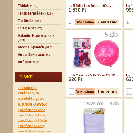
Táblák
Lufi fólia 1-es fekete 100c...
Lufi
(433)
1 530 Ft
995
Textil Termékek
(318)
Tusfürdő
(155)
Üveg Áru
(497)
Valentin Napi Ajándék
(299)
Vicces Ajándék
(628)
Virág Dekoráció
(57)
Virágtartó
(113)
Lufi Princess 5db 30cm 20572
Lufi
CÍMKE
630 Ft
630
ajándék
18+
karácsonyra
ajándéktárgyak
ajándéktasak
ajándéktasak italos
ajándéktasak kicsi
ajándéktasak közép
ajándéktasak nagy
ajándéktasak organza