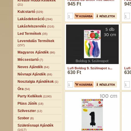
Kreatív Hobbi Kellékek
945 Ft
945
(21)
Kulcstartó
(329)
Lakásdekoráció
(294)
Lakásfelszerelés
(316)
Led Termékek
(35)
Levendulás Termékek
(157)
Magyaros Ajándék
(96)
Mécsestartó
(7)
Neves Ajándék
(64)
Lufi Boldog 9. Szülinapot s...
Lufi
630 Ft
630
Névnapi Ajándék
(68)
Nosztalgia Ajándékok
(1)
Óra
(54)
Party Kellékek
(1190)
Plüss Játék
(18)
Szilveszter
(12)
Szobor
(8)
Születésnapi Ajándék
(1417)