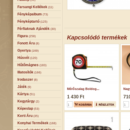
Farsangi Kellékek
(11)
Fényképalbum
(73)
Fényképtartó
(125)
Férfiaknak Ajándék
(30)
Figura
Kapcsolódó termékek
(258)
Fonott Áru
(8)
Gyertya
(169)
Húsvét
(120)
Hűtőmágnes
(183)
Illatosítók
(166)
Irodaszer
(8)
Játék
(9)
Mérőszalag Boldog...
Nag
Kártya
(51)
1 430 Ft
710
Kegytárgy
(2)
Képeslap
(53)
Kerti Áru
(35)
Konyhai Termékek
(168)