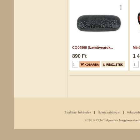
CQ04808 Szeművegtok...
Mérő
890 Ft
1 4
Szállítási feltételek
Üzletszabályzat
Adatvéd
2026 © CQ-73 Ajándék Nagykereskedés