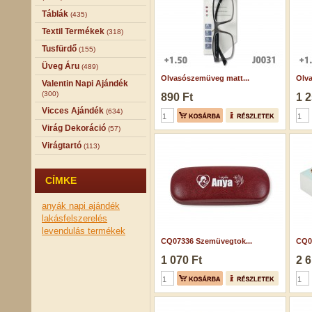
Táblák
(435)
Textil Termékek
(318)
Tusfürdő
(155)
Üveg Áru
(489)
Olvasószemüveg matt...
Olva
Valentin Napi Ajándék
(300)
890 Ft
1 2
Vicces Ajándék
(634)
Virág Dekoráció
(57)
Virágtartó
(113)
CÍMKE
anyák napi ajándék
lakásfelszerelés
levendulás termékek
CQ07336 Szemüvegtok...
CQ07
1 070 Ft
2 6