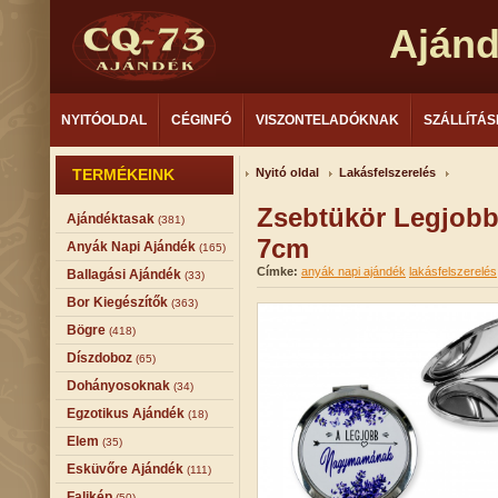
Aján
NYITÓOLDAL
CÉGINFÓ
VISZONTELADÓKNAK
SZÁLLÍTÁS
TERMÉKEINK
Nyitó oldal
Lakásfelszerelés
Zsebtükör Legjob
Ajándéktasak
(381)
7cm
Anyák Napi Ajándék
(165)
Címke:
anyák napi ajándék
lakásfelszerelés
Ballagási Ajándék
(33)
Bor Kiegészítők
(363)
Bögre
(418)
Díszdoboz
(65)
Dohányosoknak
(34)
Egzotikus Ajándék
(18)
Elem
(35)
Esküvőre Ajándék
(111)
Falikép
(50)