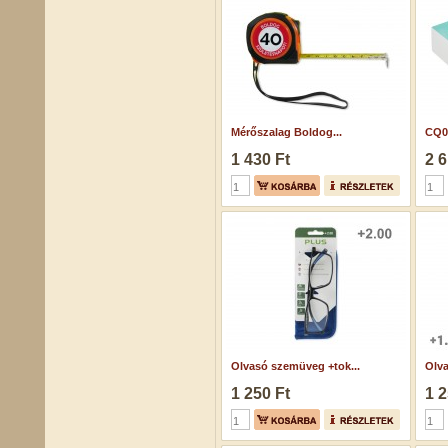
Mérőszalag Boldog...
CQ07
1 430 Ft
2 6
Olvasó szemüveg +tok...
Olva
1 250 Ft
1 2