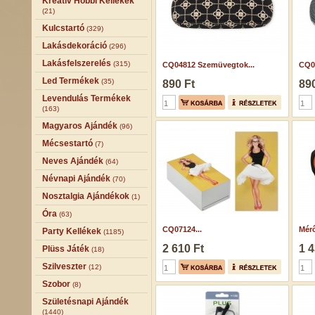
Kreatív Hobbi Kellékek
(21)
Kulcstartó
(329)
Lakásdekoráció
(296)
Lakásfelszerelés
(315)
CQ04812 Szemüvegtok...
CQ0
Led Termékek
(35)
890 Ft
890
Levendulás Termékek
(163)
Magyaros Ajándék
(96)
Mécsestartó
(7)
Neves Ajándék
(64)
Névnapi Ajándék
(70)
Nosztalgia Ajándékok
(1)
Óra
(63)
CQ07124...
Mérő
Party Kellékek
(1185)
2 610 Ft
1 4
Plüss Játék
(18)
Szilveszter
(12)
Szobor
(8)
Születésnapi Ajándék
(1440)