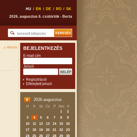
HU
/
EN
/
DE
/
RO
/
SK
2026. augusztus 6. csütörtök - Berta
Vissza
BEJELENTKEZÉS
E-mail cím
Jelszó
Regisztráció
Elfelejtett jelszó
2026.augusztus
H
K
Sz
Cs
P
Szo
V
1
2
3
4
5
6
7
8
9
10
11
12
13
14
15
16
17
18
19
20
21
22
23
24
25
26
27
28
29
30