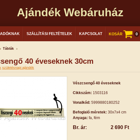
Ajándék Webáruház
LADÓKNAK
SZÁLLÍTÁSI FELTÉTELEK
KAPCSOLAT
KOSÁR
0
Táblák
sengő 40 éveseknek 30cm
k
születésnapi ajándék
Vészcsengő 40 éveseknek
Cikkszám:
1503116
Vonalkód:
5999880180252
Befoglaló méretek:
30x7x4 cm
Anyaga:
fa, fém
Br. ár:
2 690 Ft