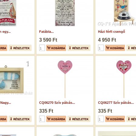
n egy...
Fatábla...
Házi férfi csengő
3 590 Ft
4 950 Ft
 Nagy...
CQ06270 Szív pálcás...
CQ06277 Szív pálcás...
335 Ft
335 Ft