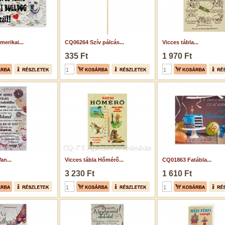
merikai...
CQ06264 Szív pálcás...
Vicces tábla...
335 Ft
1 970 Ft
an...
Vicces tábla Hőmérő...
CQ01863 Fatábla...
3 230 Ft
1 610 Ft