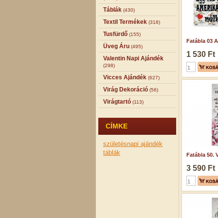
Táblák
(430)
Textil Termékek
(318)
Tusfürdő
(155)
Fatábla 03 A
Üveg Áru
(495)
1 530 Ft
Valentin Napi Ajándék
(298)
Vicces Ajándék
(627)
Virág Dekoráció
(56)
Virágtartó
(113)
CÍMKE
születésnapi ajándék
táblák
Fatábla 50. V
3 590 Ft