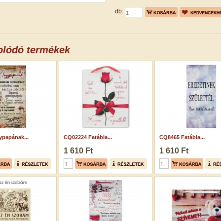
db:
olódó termékek
ypapának...
CQ02224 Fatábla...
CQ8465 Fatábla...
1 610 Ft
1 610 Ft