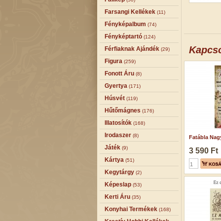
Farsangi Kellékek
(11)
Fényképalbum
(74)
Fényképtartó
(124)
Kapcs
Férfiaknak Ajándék
(29)
Figura
(259)
Fonott Áru
(8)
Gyertya
(171)
Húsvét
(119)
Hűtőmágnes
(176)
Illatosítók
(168)
Irodaszer
(8)
Fatábla Nag
Játék
(9)
3 590 Ft
Kártya
(51)
Kegytárgy
(2)
Képeslap
(53)
Kerti Áru
(35)
Konyhai Termékek
(168)