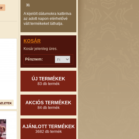
31
A kijelölt dátumokra kattintva
az adott napon elérhetővé
vált termékeket láthatja.
KOSÁR
Kosár jelenleg üres.
Pénznem:
ÚJ TERMÉKEK
83 db termék
AKCIÓS TERMÉKEK
84 db termék
AJÁNLOTT TERMÉKEK
3682 db termék