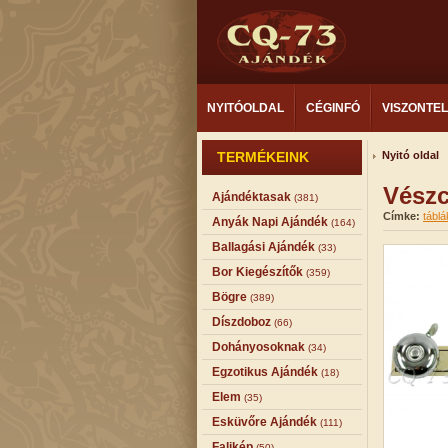
NYITÓOLDAL
CÉGINFÓ
VISZONTE
TERMÉKEINK
Nyitó oldal
Vészc
Ajándéktasak
(381)
Címke:
táblá
Anyák Napi Ajándék
(164)
Ballagási Ajándék
(33)
Bor Kiegészítők
(359)
Bögre
(389)
Díszdoboz
(66)
Dohányosoknak
(34)
Egzotikus Ajándék
(18)
Elem
(35)
Esküvőre Ajándék
(111)
Falikép
(50)