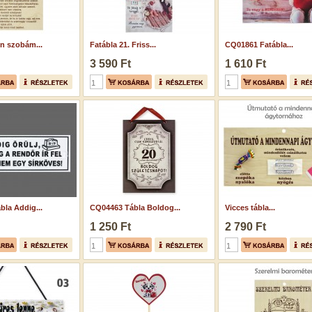
én szobám...
Fatábla 21. Friss...
CQ01861 Fatábla...
3 590 Ft
1 610 Ft
la Addig...
CQ04463 Tábla Boldog...
Vicces tábla...
1 250 Ft
2 790 Ft