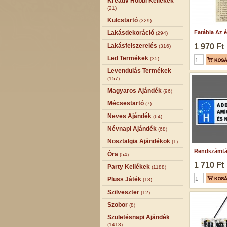
Kreatív Hobbi Kellékek
(21)
Kulcstartó
(329)
Lakásdekoráció
Fatábla Az 
(294)
Lakásfelszerelés
1 970 Ft
(316)
Led Termékek
(35)
Levendulás Termékek
(157)
Magyaros Ajándék
(96)
Mécsestartó
(7)
Neves Ajándék
(64)
Névnapi Ajándék
(68)
Nosztalgia Ajándékok
(1)
Rendszámtáb
Óra
(54)
1 710 Ft
Party Kellékek
(1188)
Plüss Játék
(18)
Szilveszter
(12)
Szobor
(8)
Születésnapi Ajándék
(1413)