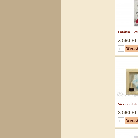
Fatábla ...va
3 590 Ft
Vicces tábla
3 590 Ft