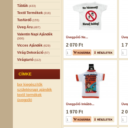
Táblák
(433)
Textil Termékek
(316)
Tusfürdő
(155)
Üveg Áru
(487)
Valentin Napi Ajándék
Üvegpóló Ne...
Üveg
(300)
2 070 Ft
1 7
Vicces Ajándék
(629)
Virág Dekoráció
(57)
Virágtartó
(112)
CÍMKE
bor kiegészítők
születésnapi ajándék
textil termékek
üvegpóló
Üvegpóló Inkább...
Üveg
1 970 Ft
2 0