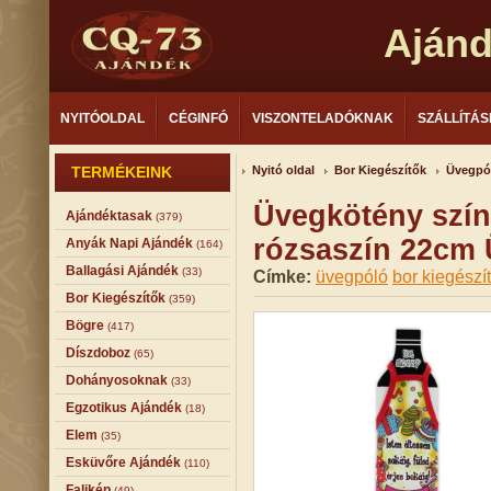
Aján
NYITÓOLDAL
CÉGINFÓ
VISZONTELADÓKNAK
SZÁLLÍTÁS
TERMÉKEINK
Nyitó oldal
Bor Kiegészítők
Üvegpó
Üvegkötény szín
Ajándéktasak
(379)
rózsaszín 22cm
Anyák Napi Ajándék
(164)
Ballagási Ajándék
(33)
Címke:
üvegpóló
bor kiegészí
Bor Kiegészítők
(359)
Bögre
(417)
Díszdoboz
(65)
Dohányosoknak
(33)
Egzotikus Ajándék
(18)
Elem
(35)
Esküvőre Ajándék
(110)
Falikép
(49)