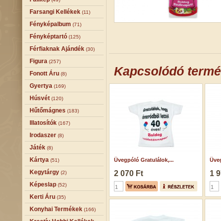
Farsangi Kellékek
(11)
Fényképalbum
(71)
Fényképtartó
(125)
Férfiaknak Ajándék
(30)
Figura
(257)
Kapcsolódó term
Fonott Áru
(8)
Gyertya
(169)
Húsvét
(120)
Hűtőmágnes
(183)
Illatosítók
(167)
Irodaszer
(8)
Játék
(8)
Kártya
Üvegpóló Gratulálok,...
Üveg
(51)
Kegytárgy
2 070 Ft
1 9
(2)
Képeslap
(52)
Kerti Áru
(35)
Konyhai Termékek
(166)