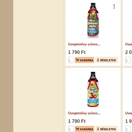
Üvegkötény színes...
Üveg
1 790 Ft
2 0
Üvegkötény színes...
Üveg
1 790 Ft
1 9