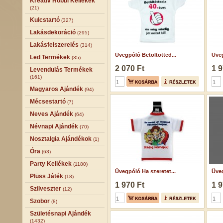
Kreatív Hobbi Kellékek
(21)
Kulcstartó
(327)
Lakásdekoráció
(295)
Lakásfelszerelés
(314)
Üvegpóló Betöltötted...
Üveg
Led Termékek
(35)
2 070 Ft
1 9
Levendulás Termékek
(161)
Magyaros Ajándék
(94)
Mécsestartó
(7)
Neves Ajándék
(64)
Névnapi Ajándék
(70)
Nosztalgia Ajándékok
(1)
Óra
(63)
Party Kellékek
(1180)
Üvegpóló Ha szeretet...
Üveg
Plüss Játék
(18)
1 970 Ft
1 9
Szilveszter
(12)
Szobor
(8)
Születésnapi Ajándék
(1432)