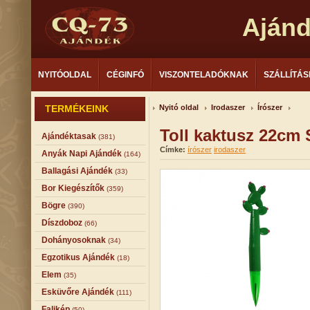
Aján
NYITÓOLDAL
CÉGINFÓ
VISZONTELADÓKNAK
SZÁLLÍTÁS
TERMÉKEINK
Nyitó oldal
Irodaszer
Írószer
Toll kaktusz 22cm 
Ajándéktasak
(381)
Címke:
írószer
irodaszer
Anyák Napi Ajándék
(164)
Ballagási Ajándék
(33)
Bor Kiegészítők
(359)
Bögre
(390)
Díszdoboz
(66)
Dohányosoknak
(34)
Egzotikus Ajándék
(18)
Elem
(35)
Esküvőre Ajándék
(111)
Falikép
(50)