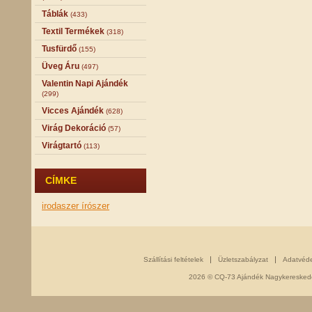
Táblák
(433)
Textil Termékek
(318)
Tusfürdő
(155)
Üveg Áru
(497)
Valentin Napi Ajándék
(299)
Vicces Ajándék
(628)
Virág Dekoráció
(57)
Virágtartó
(113)
CÍMKE
irodaszer
írószer
Szállítási feltételek
Üzletszabályzat
Adatvéd
2026 © CQ-73 Ajándék Nagykereskedés