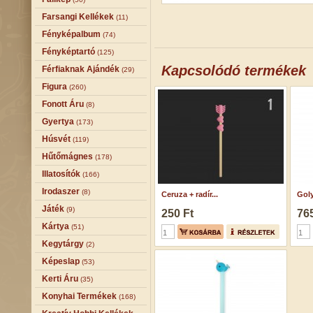
Farsangi Kellékek
(11)
Fényképalbum
(74)
Fényképtartó
(125)
Kapcsolódó termékek
Férfiaknak Ajándék
(29)
Figura
(260)
Fonott Áru
(8)
Gyertya
(173)
Húsvét
(119)
Hűtőmágnes
(178)
Illatosítók
(166)
Irodaszer
(8)
Ceruza + radír...
Goly
Játék
(9)
250 Ft
765
Kártya
(51)
Kegytárgy
(2)
Képeslap
(53)
Kerti Áru
(35)
Konyhai Termékek
(168)