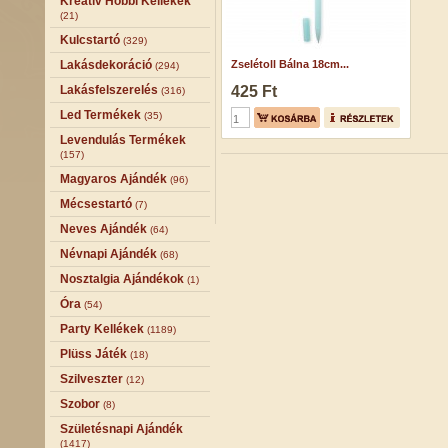
Kreatív Hobbi Kellékek
(21)
Kulcstartó
(329)
Lakásdekoráció
Zselétoll Bálna 18cm...
(294)
Lakásfelszerelés
425 Ft
(316)
Led Termékek
(35)
Levendulás Termékek
(157)
Magyaros Ajándék
(96)
Mécsestartó
(7)
Neves Ajándék
(64)
Névnapi Ajándék
(68)
Nosztalgia Ajándékok
(1)
Óra
(54)
Party Kellékek
(1189)
Plüss Játék
(18)
Szilveszter
(12)
Szobor
(8)
Születésnapi Ajándék
(1417)