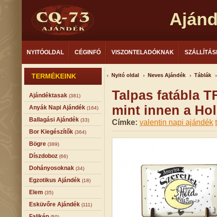
Aján
NYITÓOLDAL
CÉGINFÓ
VISZONTELADÓKNAK
SZÁLLÍTÁS
TERMÉKEINK
Nyitó oldal
Neves Ajándék
Táblák
Talpas fatábla T
Ajándéktasak
(381)
mint innen a Hol
Anyák Napi Ajándék
(164)
Ballagási Ajándék
(33)
Címke:
valentin napi ajándék
Bor Kiegészítők
(364)
Bögre
(389)
Díszdoboz
(66)
Dohányosoknak
(34)
Egzotikus Ajándék
(18)
Elem
(35)
Esküvőre Ajándék
(111)
Falikép
(50)