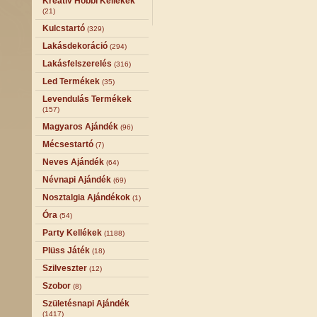
Kreatív Hobbi Kellékek
(21)
Kulcstartó
(329)
Lakásdekoráció
(294)
Lakásfelszerelés
(316)
Led Termékek
(35)
Levendulás Termékek
(157)
Magyaros Ajándék
(96)
Mécsestartó
(7)
Neves Ajándék
(64)
Névnapi Ajándék
(69)
Nosztalgia Ajándékok
(1)
Óra
(54)
Party Kellékek
(1188)
Plüss Játék
(18)
Szilveszter
(12)
Szobor
(8)
Születésnapi Ajándék
(1417)