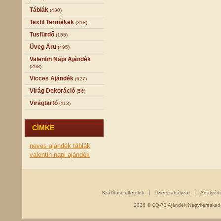
Táblák
(430)
Textil Termékek
(318)
Tusfürdő
(155)
Üveg Áru
(495)
Valentin Napi Ajándék
(298)
Vicces Ajándék
(627)
Virág Dekoráció
(56)
Virágtartó
(113)
CÍMKE
neves ajándék
táblák
valentin napi ajándék
Szállítási feltételek
Üzletszabályzat
Adatvéd
2026 © CQ-73 Ajándék Nagykereskedés