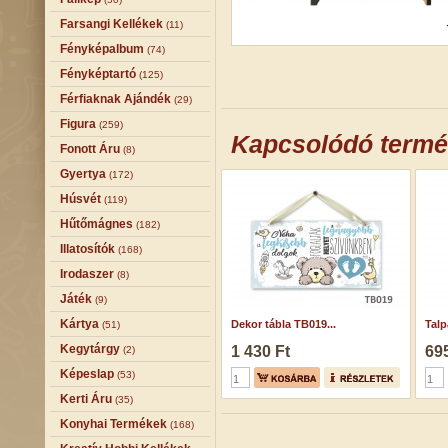
Farsangi Kellékek
(11)
Fényképalbum
(74)
Fényképtartó
(125)
Férfiaknak Ajándék
(29)
Figura
(259)
Kapcsolódó term
Fonott Áru
(8)
Gyertya
(172)
Húsvét
(119)
Hűtőmágnes
(182)
Illatosítók
(168)
Irodaszer
(8)
Játék
(9)
Kártya
Dekor tábla TB019...
Talp
(51)
Kegytárgy
1 430 Ft
695
(2)
Képeslap
(53)
Kerti Áru
(35)
Konyhai Termékek
(168)