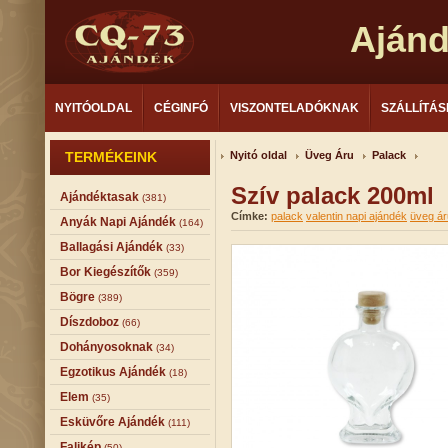
Aján
NYITÓOLDAL
CÉGINFÓ
VISZONTELADÓKNAK
SZÁLLÍTÁS
TERMÉKEINK
Nyitó oldal
Üveg Áru
Palack
Szív palack 200ml
Ajándéktasak
(381)
Címke:
palack
valentin napi ajándék
üveg ár
Anyák Napi Ajándék
(164)
Ballagási Ajándék
(33)
Bor Kiegészítők
(359)
Bögre
(389)
Díszdoboz
(66)
Dohányosoknak
(34)
Egzotikus Ajándék
(18)
Elem
(35)
Esküvőre Ajándék
(111)
Falikép
(50)