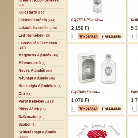
Kreatív Hobbi Kellékek
(21)
Kulcstartó
(329)
Lakásdekoráció
CQ07718 Pálinkás...
Szül
(294)
Lakásfelszerelés
2 150 Ft
5 3
(316)
Led Termékek
(35)
Levendulás Termékek
(157)
Magyaros Ajándék
(96)
Mécsestartó
(7)
Neves Ajándék
(64)
Névnapi Ajándék
(68)
Nosztalgia Ajándékok
(1)
CQ07699 Flaska...
Páli
Óra
(54)
1 070 Ft
1 7
Party Kellékek
(1188)
Plüss Játék
(18)
Szilveszter
(12)
Szobor
(8)
Születésnapi Ajándék
(1414)