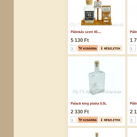
Pálinkás szett 45....
Páli
5 130 Ft
1 7
Palack king piatta 0.5L
Páli
2 330 Ft
2 1