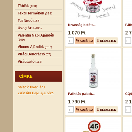
Táblák
(430)
Textil Termékek
(318)
Tusfürdő
(155)
Kívánság befőtt...
Páli
Üveg Áru
(495)
1 070 Ft
2 7
Valentin Napi Ajándék
(299)
Vicces Ajándék
(627)
Virág Dekoráció
(57)
Virágtartó
(113)
CÍMKE
palack
üveg áru
valentin napi ajándék
Pálinkás palack...
CQ07
1 790 Ft
2 1