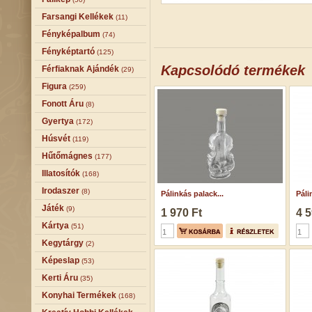
Farsangi Kellékek
(11)
Fényképalbum
(74)
Fényképtartó
(125)
Kapcsolódó termékek
Férfiaknak Ajándék
(29)
Figura
(259)
Fonott Áru
(8)
Gyertya
(172)
Húsvét
(119)
Hűtőmágnes
(177)
Illatosítók
(168)
Irodaszer
(8)
Pálinkás palack...
Páli
Játék
(9)
1 970 Ft
4 5
Kártya
(51)
Kegytárgy
(2)
Képeslap
(53)
Kerti Áru
(35)
Konyhai Termékek
(168)