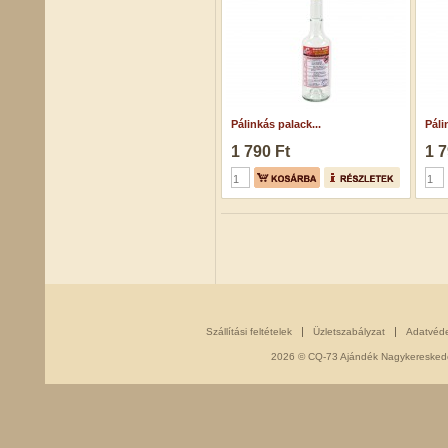
Pálinkás palack...
Páli
1 790 Ft
1 7
Szállítási feltételek
Üzletszabályzat
Adatvéd
2026 © CQ-73 Ajándék Nagykereskedés