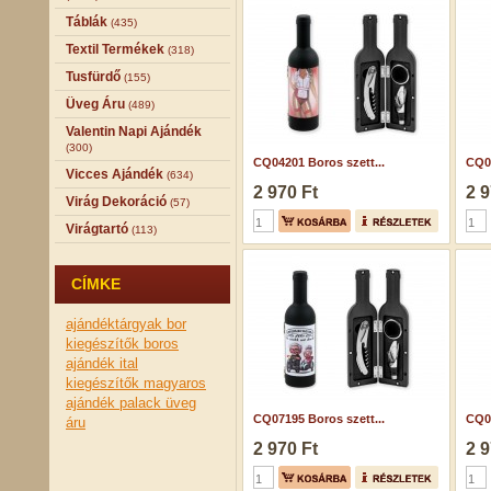
Táblák
(435)
Textil Termékek
(318)
Tusfürdő
(155)
Üveg Áru
(489)
Valentin Napi Ajándék
(300)
CQ04201 Boros szett...
CQ04
Vicces Ajándék
(634)
2 970 Ft
2 9
Virág Dekoráció
(57)
Virágtartó
(113)
CÍMKE
ajándéktárgyak
bor
kiegészítők
boros
ajándék
ital
kiegészítők
magyaros
ajándék
palack
üveg
CQ07195 Boros szett...
CQ04
áru
2 970 Ft
2 9