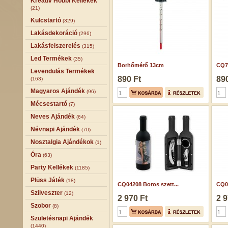
Kreatív Hobbi Kellékek
(21)
Kulcstartó
(329)
Lakásdekoráció
(296)
Lakásfelszerelés
(315)
Led Termékek
(35)
Borhőmérő 13cm
CQ7
Levendulás Termékek
890 Ft
890
(163)
Magyaros Ajándék
(96)
Mécsestartó
(7)
Neves Ajándék
(64)
Névnapi Ajándék
(70)
Nosztalgia Ajándékok
(1)
Óra
(63)
Party Kellékek
(1185)
Plüss Játék
(18)
CQ04208 Boros szett...
CQ04
Szilveszter
(12)
2 970 Ft
2 9
Szobor
(8)
Születésnapi Ajándék
(1440)