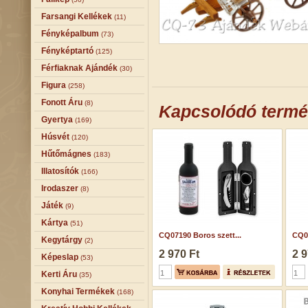
Farsangi Kellékek
(11)
Fényképalbum
(73)
Fényképtartó
(125)
Férfiaknak Ajándék
(30)
Figura
(258)
Fonott Áru
(8)
Kapcsolódó term
Gyertya
(169)
Húsvét
(120)
Hűtőmágnes
(183)
Illatosítók
(166)
Irodaszer
(8)
Játék
(9)
Kártya
(51)
CQ07190 Boros szett...
CQ05
Kegytárgy
(2)
2 970 Ft
2 9
Képeslap
(53)
Kerti Áru
(35)
Konyhai Termékek
(168)