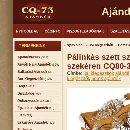
Aján
NYITÓOLDAL
CÉGINFÓ
VISZONTELADÓKNAK
SZÁLLÍTÁS
TERMÉKEINK
Nyitó oldal
Bor Kiegészítők
Boros 
Pálinkás szett s
Ajándéktasak
(381)
szekéren CQ80-
Anyák Napi Ajándék
(165)
Ballagási Ajándék
(33)
Címke:
ital kiegészítők
ajándé
kiegészítők
boros ajándék
Bor Kiegészítők
(363)
Bögre
(418)
Díszdoboz
(65)
Dohányosoknak
(34)
Egzotikus Ajándék
(18)
Elem
(35)
Esküvőre Ajándék
(111)
Falikép
(50)