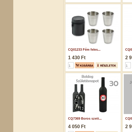
CQ01233 Fém feles...
CQ05
1 430 Ft
2 9
J
CQ7369 Boros szett...
CQ04
4 050 Ft
2 9