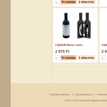
CQ04190 Boros szett...
CQ07
2 970 Ft
2 9
Szállítási feltételek
Üzletszabályzat
Adatvéd
2026 © CQ-73 Ajándék Nagykereskedés