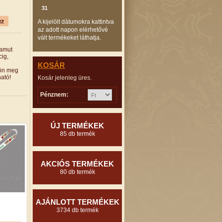
31
A kijelölt dátumokra kattintva
az adott napon elérhetővé
vált termékeket láthatja.
pamut
cig,
KOSÁR
jön meg
ató!
Kosár jelenleg üres.
Pénznem:
ÚJ TERMÉKEK
85 db termék
AKCIÓS TERMÉKEK
80 db termék
AJÁNLOTT TERMÉKEK
3734 db termék