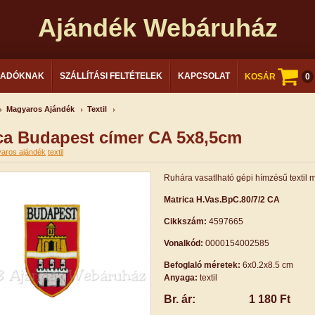
Ajándék Webáruház
LADÓKNAK
SZÁLLÍTÁSI FELTÉTELEK
KAPCSOLAT
KOSÁR
0
Magyaros Ajándék
Textil
ca Budapest címer CA 5x8,5cm
aros ajándék
textil
Ruhára vasatlható gépi hímzésű textil m
Matrica H.Vas.BpC.80/7/2 CA
Cikkszám:
4597665
Vonalkód:
0000154002585
Befoglaló méretek:
6x0.2x8.5 cm
Anyaga:
textil
Br. ár:
1 180 Ft