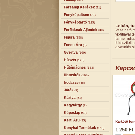
Farsangi Kellékek
(11)
Fényképalbum
(73)
Fényképtartó
(125)
Leírás, t
Férfiaknak Ajándék
Vasalható m
(30)
textíliával
Figura
(258)
farmer ruhá
feldíszítet
Fonott Áru
(8)
a vasalás s
Gyertya
(169)
Húsvét
(120)
Kapcs
Hűtőmágnes
(183)
Illatosítók
(166)
Irodaszer
(8)
Játék
(9)
Kártya
(51)
Kegytárgy
(2)
Képeslap
(53)
Kerti Áru
(35)
Karkötő fono
Konyhai Termékek
(168)
1 250 Ft