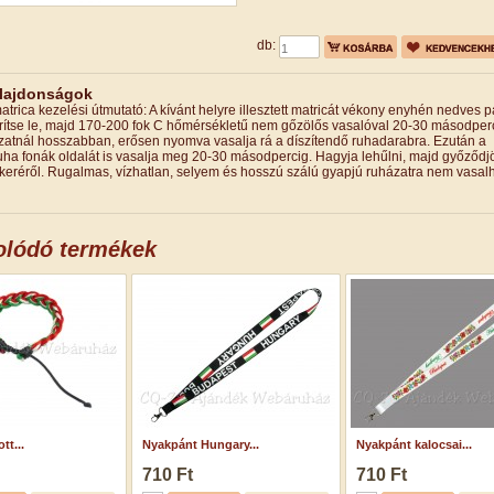
db:
ulajdonságok
atrica kezelési útmutató: A kívánt helyre illesztett matricát vékony enyhén nedves 
 terítse le, majd 170-200 fok C hőmérsékletű nem gőzölős vasalóval 20-30 másodper
zatnál hosszabban, erősen nyomva vasalja rá a díszítendő ruhadarabra. Ezután a
t ruha fonák oldalát is vasalja meg 20-30 másodpercig. Hagyja lehűlni, majd győződ
ikeréről. Rugalmas, vízhatlan, selyem és hosszú szálú gyapjú ruházatra nem vasalh
olódó termékek
tt...
Nyakpánt Hungary...
Nyakpánt kalocsai...
710 Ft
710 Ft