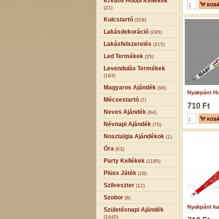
Kreatív Hobbi Kellékek
(21)
Kulcstartó
(329)
Lakásdekoráció
(296)
Lakásfelszerelés
(315)
Led Termékek
(35)
Levendulás Termékek
(163)
Magyaros Ajándék
(96)
Nyakpánt Hu
Mécsestartó
(7)
710 Ft
Neves Ajándék
(64)
Névnapi Ajándék
(70)
Nosztalgia Ajándékok
(1)
Óra
(63)
Party Kellékek
(1185)
Plüss Játék
(18)
Szilveszter
(12)
Szobor
(8)
Nyakpánt kal
Születésnapi Ajándék
(1440)