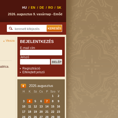
HU
/
EN
/
DE
/
RO
/
SK
2026. augusztus 9. vasárnap - Emőd
Vissza
BEJELENTKEZÉS
E-mail cím
Jelszó
atrica.
Regisztráció
Elfelejtett jelszó
2026.augusztus
H
K
Sz
Cs
P
Szo
V
1
2
3
4
5
6
7
8
9
10
11
12
13
14
15
16
17
18
19
20
21
22
23
24
25
26
27
28
29
30