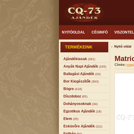
NYITÓOLDAL
CÉGINFÓ
VISZONTE
TERMÉKEINK
Nyitó oldal
Matri
Ajándéktasak
(381)
Címke:
magy
Anyák Napi Ajándék
(165)
Ballagási Ajándék
(33)
Bor Kiegészítők
(363)
Bögre
(418)
Díszdoboz
(65)
Dohányosoknak
(34)
Egzotikus Ajándék
(18)
Elem
(35)
Esküvőre Ajándék
(111)
Falikép
(50)