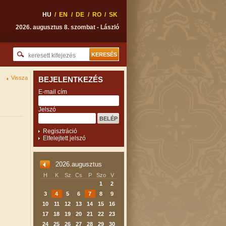
HU
/
EN
/
DE
/
RO
/
SK
2026. augusztus 8. szombat - László
Vissza
BEJELENTKEZÉS
E-mail cím
Jelszó
Regisztráció
Elfelejtett jelszó
2026.augusztus
H
K
Sz
Cs
P
Szo
V
1
2
3
4
5
6
7
8
9
10
11
12
13
14
15
16
17
18
19
20
21
22
23
24
25
26
27
28
29
30