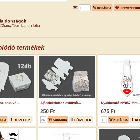
db:
ulajdonságok
22cmx71cm ballon fólia
olódó termékek
z esküvői...
Ajándékdoboz esküvői...
Nyakkendő NY057 Mrs...
250 Ft
675 Ft