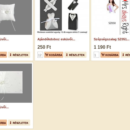
vői...
Ajándékdoboz esküvői...
Szépségszalag SZ051...
250 Ft
1 190 Ft
vői...