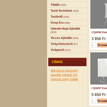
Táblák
(435)
Textil Termékek
(318)
Tusfürdő
(155)
Üveg Áru
(489)
Valentin Napi Ajándék
(300)
CQ6096 Eskü
Vicces Ajándék
(634)
3 950 Ft
Virág Dekoráció
(57)
Virágtartó
(113)
CÍMKE
dekoráció
esküvőre
ajándék
fólialufi
lufi
óriáslufi
party kellék
CQ6097 Eskü
5 850 Ft