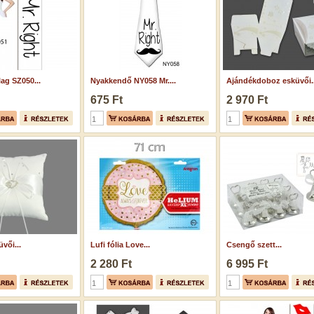
ag SZ050...
Nyakkendő NY058 Mr....
Ajándékdoboz esküvői..
675 Ft
2 970 Ft
vői...
Lufi fólia Love...
Csengő szett...
2 280 Ft
6 995 Ft