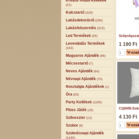
Kreatív Hobbi Kellékek
(21)
Kulcstartó
(329)
Lakásdekoráció
(296)
Lakásfelszerelés
(315)
Led Termékek
Szépségszal
(35)
Levendulás Termékek
1 190 Ft
(163)
Magyaros Ajándék
(96)
Mécsestartó
(7)
Neves Ajándék
(64)
Névnapi Ajándék
(70)
Nosztalgia Ajándékok
(1)
Óra
(63)
Party Kellékek
(1185)
CQ6095 Eskü
Plüss Játék
(18)
4 130 Ft
Szilveszter
(12)
Szobor
(8)
Születésnapi Ajándék
(1440)