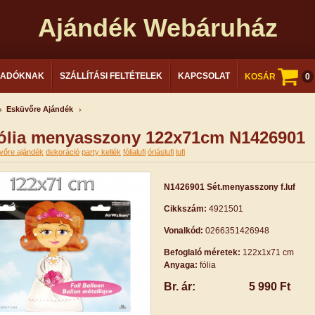
Ajándék Webáruház
LADÓKNAK
SZÁLLÍTÁSI FELTÉTELEK
KAPCSOLAT
KOSÁR
0
Esküvőre Ajándék
fólia menyasszony 122x71cm N1426901
vőre ajándék
dekoráció
party kellék
fólialufi
óriáslufi
lufi
N1426901 Sét.menyasszony f.luf
Cikkszám:
4921501
Vonalkód:
0266351426948
Befoglaló méretek:
122x1x71 cm
Anyaga:
fólia
Br. ár:
5 990 Ft