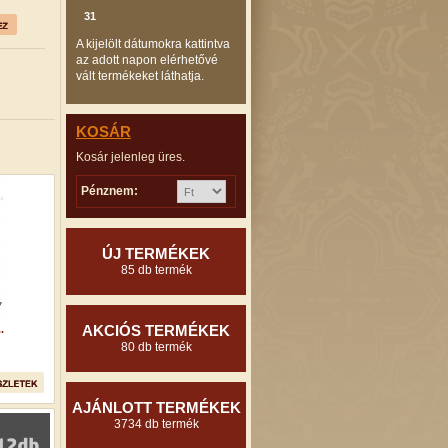
31
A kijelölt dátumokra kattintva
az adott napon elérhetővé
vált termékeket láthatja.
KOSÁR
Kosár jelenleg üres.
Pénznem:
ÚJ TERMÉKEK
85 db termék
AKCIÓS TERMÉKEK
.
80 db termék
AJÁNLOTT TERMÉKEK
3734 db termék