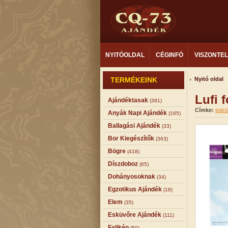
NYITÓOLDAL
CÉGINFÓ
VISZONTE
TERMÉKEINK
Nyitó oldal
Lufi 
Ajándéktasak
(381)
Címke:
eskü
Anyák Napi Ajándék
(165)
Ballagási Ajándék
(33)
Bor Kiegészítők
(363)
Bögre
(418)
Díszdoboz
(65)
Dohányosoknak
(34)
Egzotikus Ajándék
(18)
Elem
(35)
Esküvőre Ajándék
(111)
Falikép
(50)