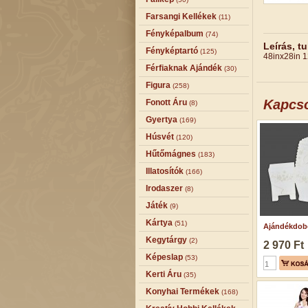
Farsangi Kellékek
(11)
Fényképalbum
(74)
Leírás, t
Fényképtartó
(125)
48inx28in 1
Férfiaknak Ajándék
(30)
Figura
(258)
Kapcs
Fonott Áru
(8)
Gyertya
(169)
Húsvét
(120)
Hűtőmágnes
(183)
Illatosítók
(166)
Irodaszer
(8)
Játék
(9)
Kártya
(51)
Ajándékdobo
Kegytárgy
(2)
2 970 Ft
Képeslap
(53)
Kerti Áru
(35)
Konyhai Termékek
(168)