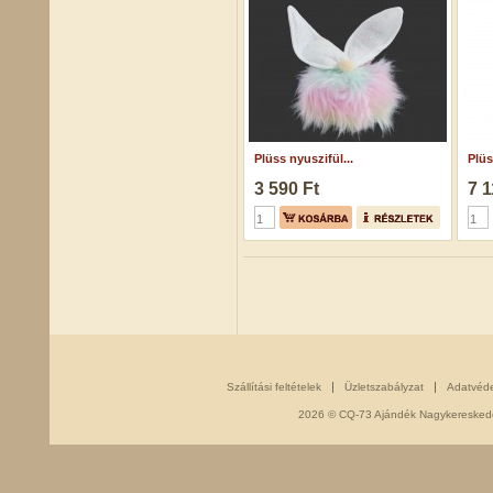
Plüss nyuszifül...
Plüs
3 590 Ft
7 1
Szállítási feltételek
Üzletszabályzat
Adatvéd
2026 © CQ-73 Ajándék Nagykereskedés