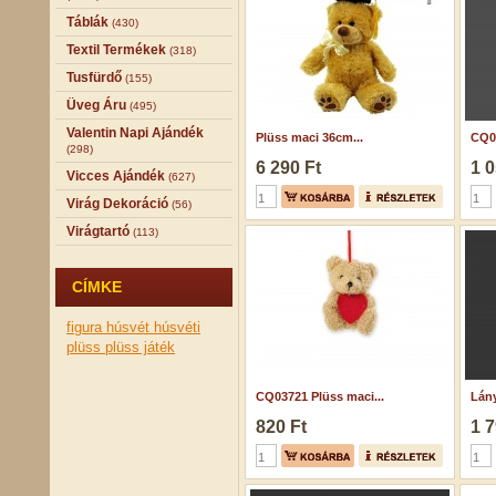
Táblák
(430)
Textil Termékek
(318)
Tusfürdő
(155)
Üveg Áru
(495)
Valentin Napi Ajándék
Plüss maci 36cm...
CQ02
(298)
6 290 Ft
1 0
Vicces Ajándék
(627)
Virág Dekoráció
(56)
Virágtartó
(113)
CÍMKE
figura
húsvét
húsvéti
plüss
plüss játék
CQ03721 Plüss maci...
Lány
820 Ft
1 7