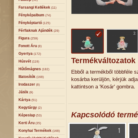
Farsangi Kellékek
(11)
Fényképalbum
(74)
Fényképtartó
(125)
Férfiaknak Ajándék
(29)
Figura
(259)
Fonott Áru
(8)
Gyertya
(172)
Termékváltozatok
Húsvét
(119)
Hűtőmágnes
(182)
Ebből a termékből többféle sz
Illatosítók
(168)
kosárba kerüljön, kérjük adj
Irodaszer
(8)
kattintson a 'Kosár' gombra.
Játék
(9)
Kártya
(51)
Kegytárgy
(2)
Kapcsolódó term
Képeslap
(53)
Kerti Áru
(35)
Konyhai Termékek
(168)