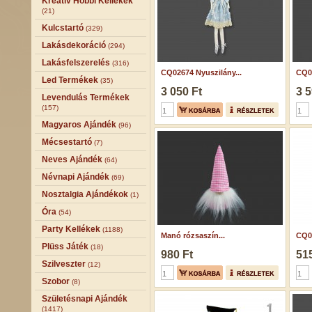
Kreatív Hobbi Kellékek
(21)
Kulcstartó
(329)
Lakásdekoráció
(294)
Lakásfelszerelés
(316)
CQ02674 Nyuszilány...
CQ05
Led Termékek
(35)
3 050 Ft
3 5
Levendulás Termékek
(157)
Magyaros Ajándék
(96)
Mécsestartó
(7)
Neves Ajándék
(64)
Névnapi Ajándék
(69)
Nosztalgia Ajándékok
(1)
Óra
(54)
Party Kellékek
(1188)
Manó rózsaszín...
CQ03
Plüss Játék
(18)
980 Ft
515
Szilveszter
(12)
Szobor
(8)
Születésnapi Ajándék
(1417)