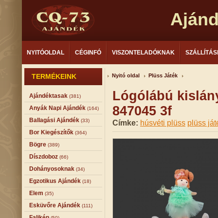
Aján
NYITÓOLDAL
CÉGINFÓ
VISZONTELADÓKNAK
SZÁLLÍTÁS
TERMÉKEINK
Nyitó oldal
Plüss Játék
Lógólábú kislán
Ajándéktasak
(381)
847045 3f
Anyák Napi Ajándék
(164)
Ballagási Ajándék
(33)
Címke:
húsvéti plüss
plüss ját
Bor Kiegészítők
(364)
Bögre
(389)
Díszdoboz
(66)
Dohányosoknak
(34)
Egzotikus Ajándék
(18)
Elem
(35)
Esküvőre Ajándék
(111)
Falikép
(50)