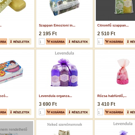
.
Szappan Emozioni in...
Citromfű szappan...
2 195 Ft
2 510 Ft
zó...
Levendula organza...
Rózsa habfürdő,...
3 690 Ft
3 410 Ft
 nem rendelhető
termék