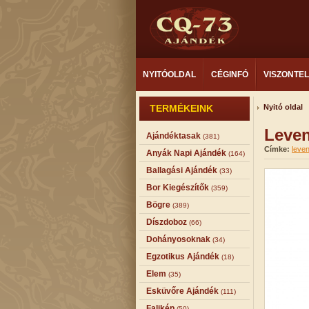
NYITÓOLDAL
CÉGINFÓ
VISZONTE
TERMÉKEINK
Nyitó oldal
Leven
Ajándéktasak
(381)
Címke:
leve
Anyák Napi Ajándék
(164)
Ballagási Ajándék
(33)
Bor Kiegészítők
(359)
Bögre
(389)
Díszdoboz
(66)
Dohányosoknak
(34)
Egzotikus Ajándék
(18)
Elem
(35)
Esküvőre Ajándék
(111)
Falikép
(50)