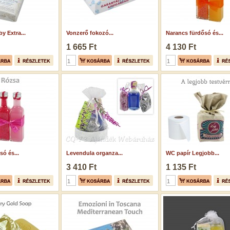
y Extra...
Vonzerő fokozó...
Narancs fürdősó és...
1 665 Ft
4 130 Ft
ó és...
Levendula organza...
WC papír Legjobb...
3 410 Ft
1 135 Ft