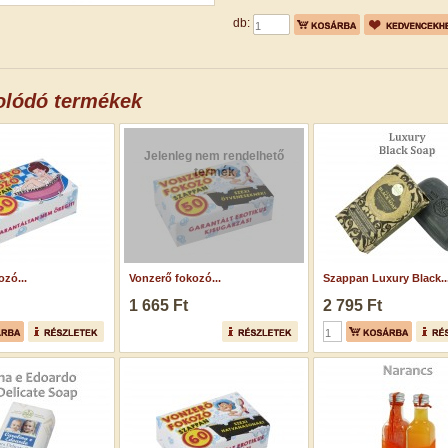
db:
olódó termékek
Jelenleg nem rendelhető
termék
zó...
Vonzerő fokozó...
Szappan Luxury Black..
1 665 Ft
2 795 Ft