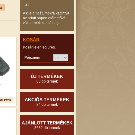
31
A kijelölt dátumokra kattintva
az adott napon elérhetővé
vált termékeket láthatja.
KOSÁR
Kosár jelenleg üres.
Pénznem:
ÚJ TERMÉKEK
83 db termék
.
AKCIÓS TERMÉKEK
84 db termék
AJÁNLOTT TERMÉKEK
3682 db termék