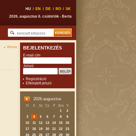
HU
/
EN
/
DE
/
RO
/
SK
2026. augusztus 6. csütörtök - Berta
Vissza
BEJELENTKEZÉS
E-mail cím
Jelszó
Regisztráció
Elfelejtett jelszó
2026.augusztus
H
K
Sz
Cs
P
Szo
V
1
2
3
4
5
6
7
8
9
10
11
12
13
14
15
16
17
18
19
20
21
22
23
24
25
26
27
28
29
30