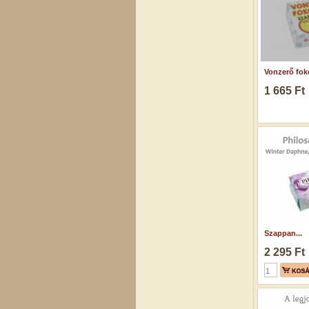
Vonzerő foko
1 665 Ft
Szappan...
2 295 Ft