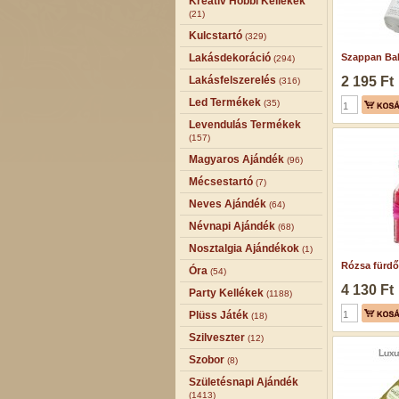
Kreatív Hobbi Kellékek
(21)
Kulcstartó
(329)
Lakásdekoráció
Szappan Bab
(294)
Lakásfelszerelés
2 195 Ft
(316)
Led Termékek
(35)
Levendulás Termékek
(157)
Magyaros Ajándék
(96)
Mécsestartó
(7)
Neves Ajándék
(64)
Névnapi Ajándék
(68)
Nosztalgia Ajándékok
(1)
Rózsa fürdős
Óra
(54)
4 130 Ft
Party Kellékek
(1188)
Plüss Játék
(18)
Szilveszter
(12)
Szobor
(8)
Születésnapi Ajándék
(1413)