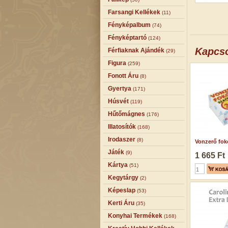
Farsangi Kellékek
(11)
Fényképalbum
(74)
Fényképtartó
(124)
Kapcs
Férfiaknak Ajándék
(29)
Figura
(259)
Fonott Áru
(8)
Gyertya
(171)
Húsvét
(119)
Hűtőmágnes
(176)
Illatosítók
(168)
Irodaszer
(8)
Vonzerő foko
Játék
(9)
1 665 Ft
Kártya
(51)
Kegytárgy
(2)
Képeslap
(53)
Kerti Áru
(35)
Konyhai Termékek
(168)