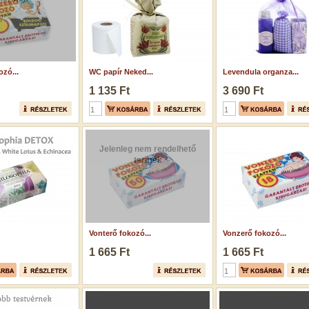
zó...
WC papír Neked...
Levendula organza...
1 135 Ft
3 690 Ft
Jelenleg nem rendelhető
termék
Vonterő fokozó...
Vonzerő fokozó...
1 665 Ft
1 665 Ft