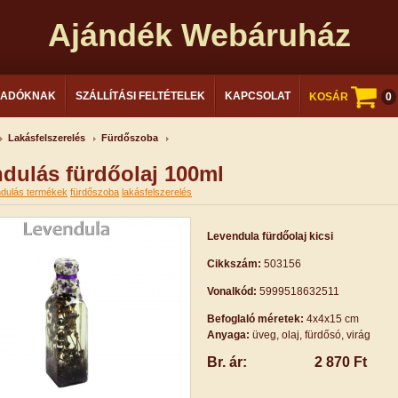
Ajándék Webáruház
LADÓKNAK
SZÁLLÍTÁSI FELTÉTELEK
KAPCSOLAT
KOSÁR
0
Lakásfelszerelés
Fürdőszoba
dulás fürdőolaj 100ml
ndulás termékek
fürdőszoba
lakásfelszerelés
Levendula fürdőolaj kicsi
Cikkszám:
503156
Vonalkód:
5999518632511
Befoglaló méretek:
4x4x15 cm
Anyaga:
üveg, olaj, fürdősó, virág
Br. ár:
2 870 Ft