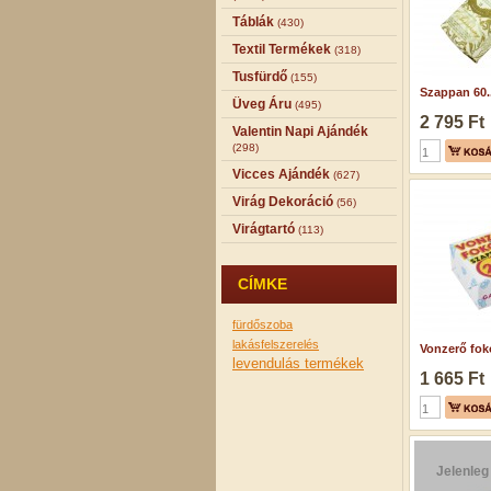
Táblák
(430)
Textil Termékek
(318)
Tusfürdő
(155)
Szappan 60..
Üveg Áru
(495)
2 795 Ft
Valentin Napi Ajándék
(298)
Vicces Ajándék
(627)
Virág Dekoráció
(56)
Virágtartó
(113)
CÍMKE
fürdőszoba
lakásfelszerelés
Vonzerő foko
levendulás termékek
1 665 Ft
Jelenleg