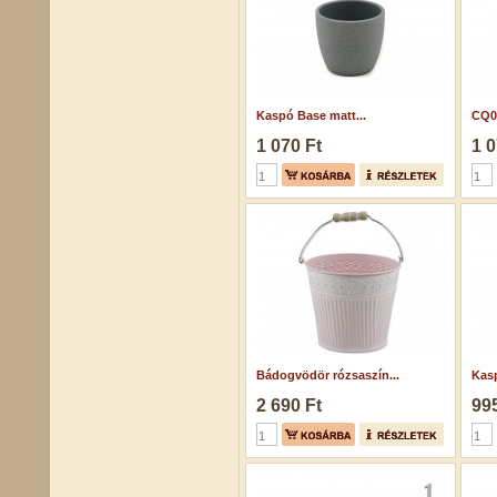
Kaspó Base matt...
CQ0
1 070 Ft
1 0
Bádogvödör rózsaszín...
Kasp
2 690 Ft
995