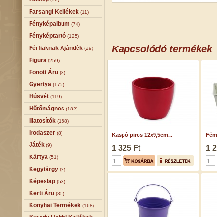
Farsangi Kellékek
(11)
Fényképalbum
(74)
Fényképtartó
(125)
Kapcsolódó termékek
Férfiaknak Ajándék
(29)
Figura
(259)
Fonott Áru
(8)
Gyertya
(172)
Húsvét
(119)
Hűtőmágnes
(182)
Illatosítók
(168)
Irodaszer
(8)
Kaspó piros 12x9,5cm...
Fém 
Játék
(9)
1 325 Ft
1 2
Kártya
(51)
Kegytárgy
(2)
Képeslap
(53)
Kerti Áru
(35)
Konyhai Termékek
(168)