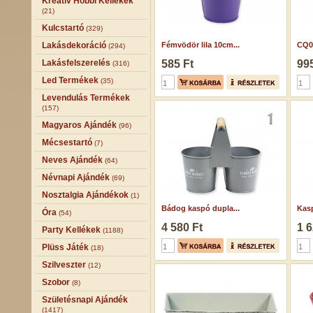
Kreatív Hobbi Kellékek
(21)
Kulcstartó
(329)
Lakásdekoráció
Fémvödör lila 10cm...
CQ0
(294)
Lakásfelszerelés
585 Ft
995
(316)
Led Termékek
(35)
Levendulás Termékek
(157)
Magyaros Ajándék
(96)
Mécsestartó
(7)
Neves Ajándék
(64)
Névnapi Ajándék
(69)
Nosztalgia Ajándékok
(1)
Bádog kaspó dupla...
Kasp
Óra
(54)
4 580 Ft
1 6
Party Kellékek
(1188)
Plüss Játék
(18)
Szilveszter
(12)
Szobor
(8)
Születésnapi Ajándék
(1417)