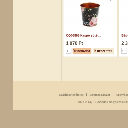
CQ06596 Kaspó sötét...
Bádo
1 070 Ft
2 3
Szállítási feltételek
Üzletszabályzat
Adatvéd
2026 © CQ-73 Ajándék Nagykereskedés