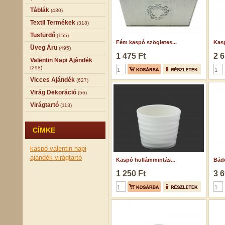
Táblák
(430)
Textil Termékek
(318)
Tusfürdő
(155)
Fém kaspó szögletes...
Kasp
Üveg Áru
(495)
1 475 Ft
2 6
Valentin Napi Ajándék
(298)
Vicces Ajándék
(627)
Virág Dekoráció
(56)
Virágtartó
(113)
CÍMKE
kaspó
valentin napi
ajándék
virágtartó
Kaspó hullámmintás...
Bádo
1 250 Ft
3 6