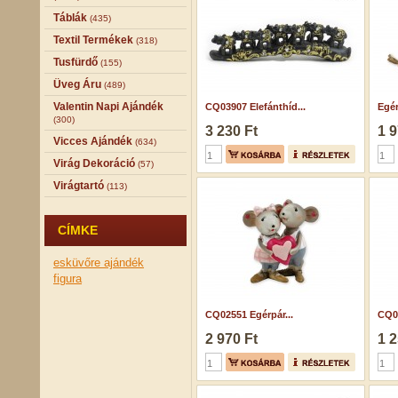
Táblák
(435)
Textil Termékek
(318)
Tusfürdő
(155)
Üveg Áru
(489)
Valentin Napi Ajándék
CQ03907 Elefánthíd...
Egér
(300)
3 230 Ft
1 9
Vicces Ajándék
(634)
Virág Dekoráció
(57)
Virágtartó
(113)
CÍMKE
esküvőre ajándék
figura
CQ02551 Egérpár...
CQ02
2 970 Ft
1 2