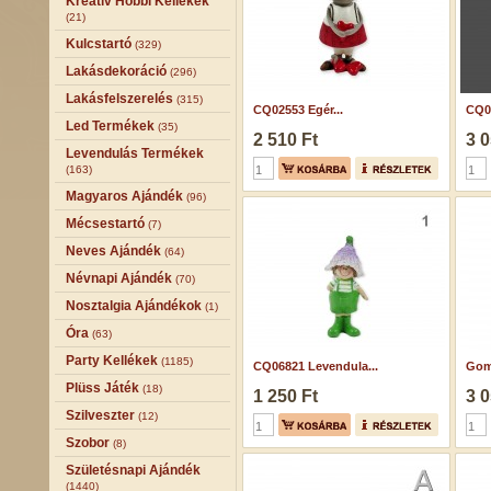
Kreatív Hobbi Kellékek
(21)
Kulcstartó
(329)
Lakásdekoráció
(296)
Lakásfelszerelés
(315)
CQ02553 Egér...
CQ02
Led Termékek
(35)
2 510 Ft
3 0
Levendulás Termékek
(163)
Magyaros Ajándék
(96)
Mécsestartó
(7)
Neves Ajándék
(64)
Névnapi Ajándék
(70)
Nosztalgia Ajándékok
(1)
Óra
(63)
Party Kellékek
(1185)
CQ06821 Levendula...
Gom
Plüss Játék
(18)
1 250 Ft
3 0
Szilveszter
(12)
Szobor
(8)
Születésnapi Ajándék
(1440)