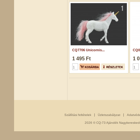
CQ7706 Unicornis...
CQ0
1 495 Ft
1 0
Szállítási feltételek
Üzletszabályzat
Adatvéd
2026 © CQ-73 Ajándék Nagykereskedés