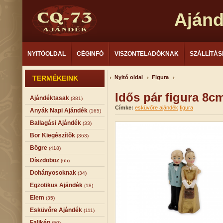
Aján
NYITÓOLDAL
CÉGINFÓ
VISZONTELADÓKNAK
SZÁLLÍTÁS
TERMÉKEINK
Nyitó oldal
Figura
Idős pár figura 8c
Ajándéktasak
(381)
Címke:
esküvőre ajándék
figura
Anyák Napi Ajándék
(165)
Ballagási Ajándék
(33)
Bor Kiegészítők
(363)
Bögre
(418)
Díszdoboz
(65)
Dohányosoknak
(34)
Egzotikus Ajándék
(18)
Elem
(35)
Esküvőre Ajándék
(111)
Falikép
(50)