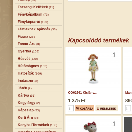
Farsangi Kellékek
(11)
Fényképalbum
(73)
Fényképtartó
(125)
Férfiaknak Ajándék
(30)
Figura
(258)
Kapcsolódó termékek
Fonott Áru
(8)
Gyertya
(169)
Húsvét
(120)
Hűtőmágnes
(183)
Illatosítók
(166)
Irodaszer
(8)
Játék
(9)
CQ02561 Kislány...
Manó
Kártya
(51)
1 375 Ft
890
Kegytárgy
(2)
Képeslap
(53)
Kerti Áru
(35)
Konyhai Termékek
(168)