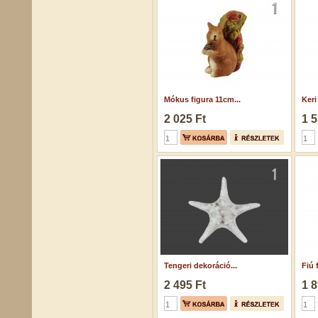
Mókus figura 11cm...
Keri 
2 025 Ft
1 5
Tengeri dekoráció...
Fiú
2 495 Ft
1 8