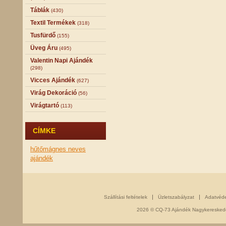
Táblák
(430)
Textil Termékek
(318)
Tusfürdő
(155)
Üveg Áru
(495)
Valentin Napi Ajándék
(298)
Vicces Ajándék
(627)
Virág Dekoráció
(56)
Virágtartó
(113)
CÍMKE
hűtőmágnes
neves
ajándék
Szállítási feltételek
Üzletszabályzat
Adatvéd
2026 © CQ-73 Ajándék Nagykereskedés