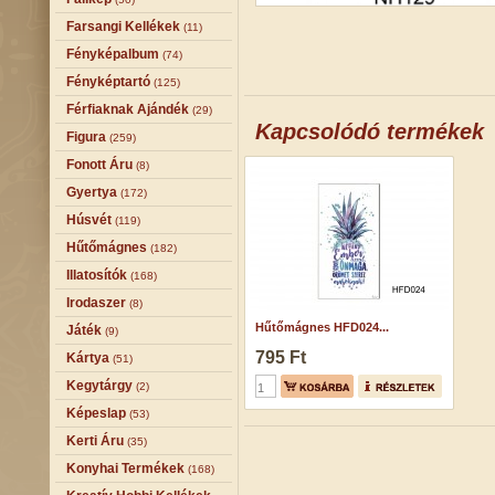
Farsangi Kellékek
(11)
Fényképalbum
(74)
Fényképtartó
(125)
Férfiaknak Ajándék
(29)
Kapcsolódó termékek
Figura
(259)
Fonott Áru
(8)
Gyertya
(172)
Húsvét
(119)
Hűtőmágnes
(182)
Illatosítók
(168)
Irodaszer
(8)
Hűtőmágnes HFD024...
Játék
(9)
795 Ft
Kártya
(51)
Kegytárgy
(2)
Képeslap
(53)
Kerti Áru
(35)
Konyhai Termékek
(168)