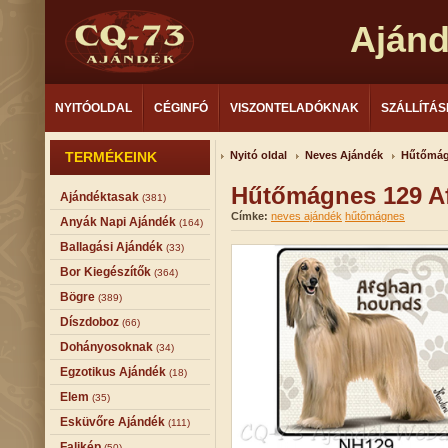
Aján
NYITÓOLDAL
CÉGINFÓ
VISZONTELADÓKNAK
SZÁLLÍTÁS
TERMÉKEINK
Nyitó oldal
Neves Ajándék
Hűtőmá
Hűtőmágnes 129 A
Ajándéktasak
(381)
Címke:
neves ajándék
hűtőmágnes
Anyák Napi Ajándék
(164)
Ballagási Ajándék
(33)
Bor Kiegészítők
(364)
Bögre
(389)
Díszdoboz
(66)
Dohányosoknak
(34)
Egzotikus Ajándék
(18)
Elem
(35)
Esküvőre Ajándék
(111)
Falikép
(50)