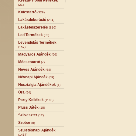
Kreatív Hobbi Kellékek
(21)
Kulcstartó
(329)
Lakásdekoráció
(294)
Lakásfelszerelés
(316)
Led Termékek
(35)
Levendulás Termékek
(157)
Magyaros Ajándék
(96)
Mécsestartó
(7)
Neves Ajándék
(64)
Névnapi Ajándék
(69)
Nosztalgia Ajándékok
(1)
Óra
(54)
Party Kellékek
(1188)
Plüss Játék
(18)
Szilveszter
(12)
Szobor
(8)
Születésnapi Ajándék
(1417)