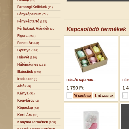
Farsangi Kellékek
(11)
Fényképalbum
(74)
Fényképtartó
(125)
Kapcsolódó termékek
Férfiaknak Ajándék
(30)
Figura
(258)
Fonott Áru
(8)
Gyertya
(169)
Húsvét
(120)
Hűtőmágnes
(183)
Illatosítók
(166)
Irodaszer
(8)
Húsvéti tojás 9db...
Húsv
Játék
(9)
1 790 Ft
1 4
Kártya
(51)
Kegytárgy
(2)
Képeslap
(53)
Kerti Áru
(35)
Konyhai Termékek
(168)