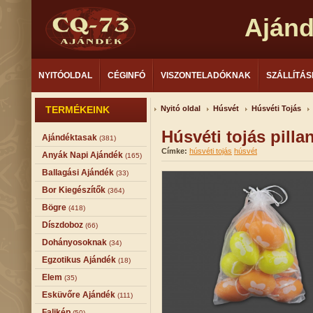
Aján
NYITÓOLDAL
CÉGINFÓ
VISZONTELADÓKNAK
SZÁLLÍTÁS
TERMÉKEINK
Nyitó oldal
Húsvét
Húsvéti Tojás
Húsvéti tojás pill
Ajándéktasak
(381)
Címke:
húsvéti tojás
húsvét
Anyák Napi Ajándék
(165)
Ballagási Ajándék
(33)
Bor Kiegészítők
(364)
Bögre
(418)
Díszdoboz
(66)
Dohányosoknak
(34)
Egzotikus Ajándék
(18)
Elem
(35)
Esküvőre Ajándék
(111)
Falikép
(50)