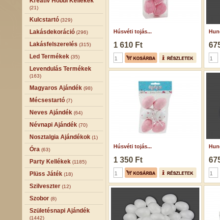
Kreatív Hobbi Kellékek
(21)
Kulcstartó
(329)
Lakásdekoráció
Húsvéti tojás...
Hung
(296)
Lakásfelszerelés
1 610 Ft
675
(315)
Led Termékek
(35)
Levendulás Termékek
(163)
Magyaros Ajándék
(98)
Mécsestartó
(7)
Neves Ajándék
(64)
Névnapi Ajándék
(70)
Nosztalgia Ajándékok
(1)
Húsvéti tojás...
Hung
Óra
(63)
1 350 Ft
675
Party Kellékek
(1185)
Plüss Játék
(18)
Szilveszter
(12)
Szobor
(8)
Születésnapi Ajándék
(1442)