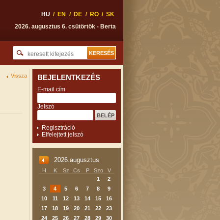
HU
/
EN
/
DE
/
RO
/
SK
2026. augusztus 6. csütörtök - Berta
Vissza
BEJELENTKEZÉS
E-mail cím
Jelszó
Regisztráció
Elfelejtett jelszó
2026.augusztus
H
K
Sz
Cs
P
Szo
V
1
2
3
4
5
6
7
8
9
10
11
12
13
14
15
16
17
18
19
20
21
22
23
24
25
26
27
28
29
30