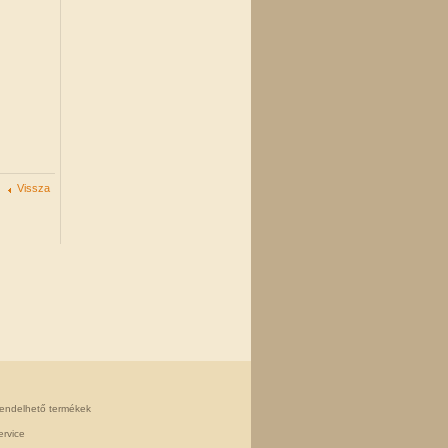
Vissza
rendelhető termékek
rvice