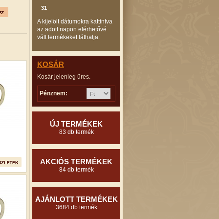
31
A kijelölt dátumokra kattintva
az adott napon elérhetővé
vált termékeket láthatja.
KOSÁR
Kosár jelenleg üres.
Pénznem:
ÚJ TERMÉKEK
83 db termék
AKCIÓS TERMÉKEK
84 db termék
AJÁNLOTT TERMÉKEK
3684 db termék