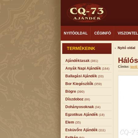
NYITÓOLDAL
CÉGINFÓ
VISZONTE
TERMÉKEINK
Nyitó oldal
Hálós
Ajándéktasak
(381)
Címke:
texti
Anyák Napi Ajándék
(164)
Ballagási Ajándék
(33)
Bor Kiegészítők
(359)
Bögre
(390)
Díszdoboz
(66)
Dohányosoknak
(34)
Egzotikus Ajándék
(18)
Elem
(35)
Esküvőre Ajándék
(111)
Falikép
(50)