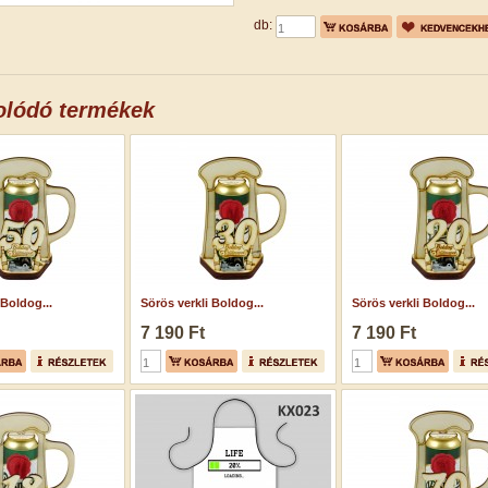
db:
olódó termékek
 Boldog...
Sörös verkli Boldog...
Sörös verkli Boldog...
7 190 Ft
7 190 Ft