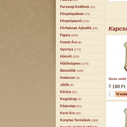
Farsangi Kellékek
(11)
Fényképalbum
(74)
Fényképtartó
(125)
Kapcs
Férfiaknak Ajándék
(29)
Figura
(260)
Fonott Áru
(8)
Gyertya
(173)
Húsvét
(119)
Hűtőmágnes
(178)
Illatosítók
(166)
Irodaszer
(8)
Sörös verkli
Játék
(9)
7 190 Ft
Kártya
(51)
Kegytárgy
(2)
Képeslap
(53)
Kerti Áru
(35)
Konyhai Termékek
(168)