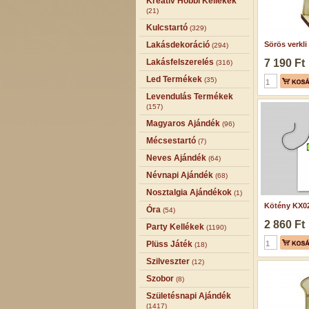
Kreatív Hobbi Kellékek
(21)
Kulcstartó
(329)
Lakásdekoráció
Sörös verkli
(294)
Lakásfelszerelés
7 190 Ft
(316)
Led Termékek
(35)
Levendulás Termékek
(157)
Magyaros Ajándék
(96)
Mécsestartó
(7)
Neves Ajándék
(64)
Névnapi Ajándék
(68)
Nosztalgia Ajándékok
(1)
Kötény KX024
Óra
(54)
2 860 Ft
Party Kellékek
(1190)
Plüss Játék
(18)
Szilveszter
(12)
Szobor
(8)
Születésnapi Ajándék
(1417)