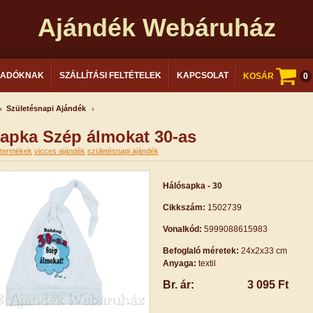
Ajándék Webáruház
LADÓKNAK
SZÁLLÍTÁSI FELTÉTELEK
KAPCSOLAT
KOSÁR
0
Születésnapi Ajándék
apka Szép álmokat 30-as
l termékek
vicces ajándék
születésnapi ajándék
Hálósapka - 30
Cikkszám:
1502739
Vonalkód:
5999088615983
Befoglaló méretek:
24x2x33 cm
Anyaga:
textil
Br. ár:
3 095 Ft