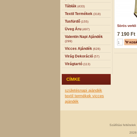
Táblák
(433)
Textil Termékek
(318)
Tusfürdő
(155)
Sörös verkli
Üveg Áru
(497)
7 190 Ft
Valentin Napi Ajándék
(299)
Vicces Ajándék
(628)
Virág Dekoráció
(57)
Virágtartó
(113)
CÍMKE
születésnapi ajándék
textil termékek
vicces
ajándék
Szállítási feltételek
2026