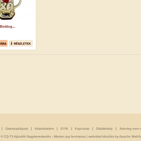
 Boldog...
Üzletszabályzat
Adatvédelem
GYIK
Kapcsolat
Oldaltérkép
Jelenleg nem 
 © CQ-73 Ajándék Nagykereskedés - Minden jog fenntartva |
weboldal készítés
by Apache WebSe