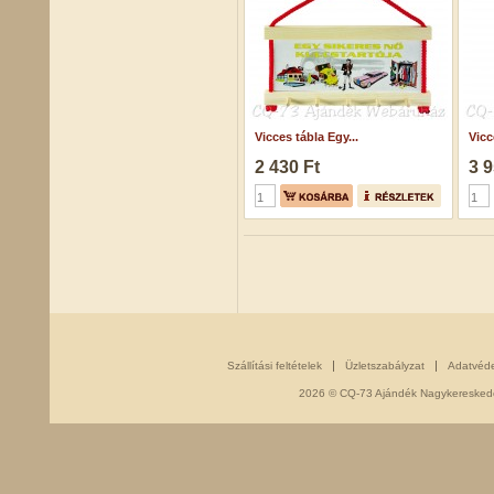
Vicces tábla Egy...
Vicc
2 430 Ft
3 9
Szállítási feltételek
Üzletszabályzat
Adatvéd
2026 © CQ-73 Ajándék Nagykereskedés