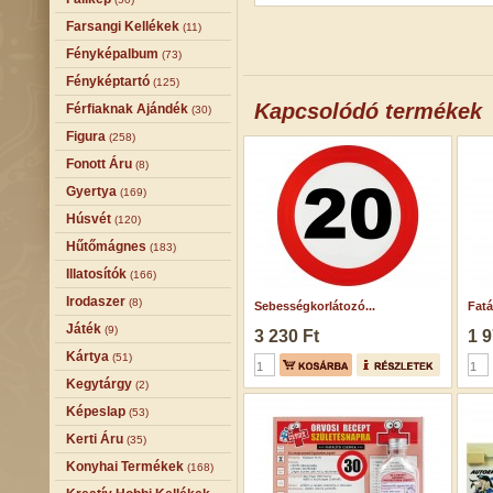
Farsangi Kellékek
(11)
Fényképalbum
(73)
Fényképtartó
(125)
Kapcsolódó termékek
Férfiaknak Ajándék
(30)
Figura
(258)
Fonott Áru
(8)
Gyertya
(169)
Húsvét
(120)
Hűtőmágnes
(183)
Illatosítók
(166)
Irodaszer
(8)
Sebességkorlátozó...
Fatá
Játék
(9)
3 230 Ft
1 9
Kártya
(51)
Kegytárgy
(2)
Képeslap
(53)
Kerti Áru
(35)
Konyhai Termékek
(168)