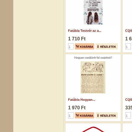
Fatábla Testvér az a...
CQ02
1 710 Ft
1 6
Fatábla Hogyan...
CQ06
1 970 Ft
335