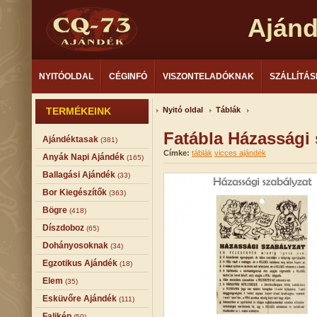
Aján
NYITÓOLDAL
CÉGINFÓ
VISZONTELADÓKNAK
SZÁLLÍTÁS
TERMÉKEINK
Nyitó oldal
Táblák
Fatábla Házassági
Ajándéktasak
(381)
Címke:
táblák
vicces ajándék
Anyák Napi Ajándék
(165)
Ballagási Ajándék
(33)
Bor Kiegészítők
(363)
Bögre
(418)
Díszdoboz
(65)
Dohányosoknak
(34)
Egzotikus Ajándék
(18)
Elem
(35)
Esküvőre Ajándék
(111)
Falikép
(50)