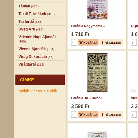
Táblák
(435)
Textil Termékek
(318)
Tusfürdő
(155)
Fatábla Nagymama...
CQ01
Üveg Áru
(489)
1 710 Ft
1 6
Valentin Napi Ajándék
(300)
Vicces Ajándék
(634)
Virág Dekoráció
(57)
Virágtartó
(113)
CÍMKE
táblák
vicces ajándék
Fatábla 30. Családi...
Vicc
3 590 Ft
2 3