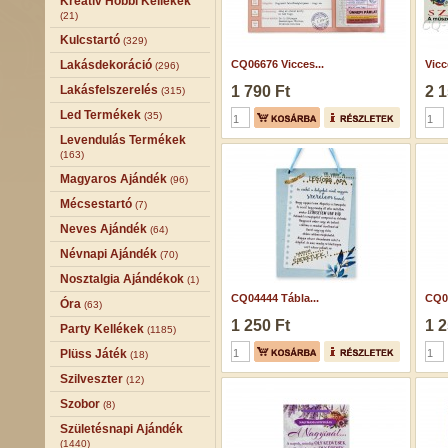
Kreatív Hobbi Kellékek
(21)
Kulcstartó
(329)
Lakásdekoráció
CQ06676 Vicces...
Vicc
(296)
Lakásfelszerelés
1 790 Ft
2 1
(315)
Led Termékek
(35)
Levendulás Termékek
(163)
Magyaros Ajándék
(96)
Mécsestartó
(7)
Neves Ajándék
(64)
Névnapi Ajándék
(70)
Nosztalgia Ajándékok
(1)
CQ04444 Tábla...
CQ04
Óra
(63)
1 250 Ft
1 2
Party Kellékek
(1185)
Plüss Játék
(18)
Szilveszter
(12)
Szobor
(8)
Születésnapi Ajándék
(1440)